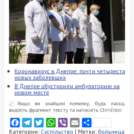
Коронавирус в Днепре: почти четыреста
новых заболевших
В Днепре обустроили амбулаторию на
новом месте
Якщо ви знайшли помилку, будь ласка,
виділіть фрагмент тексту та натисніть
Ctrl+Enter
.
Facebook
Telegram
Twitter
WhatsApp
Viber
Email
Поділити
Категории:
Суспільство
| Метки:
больница