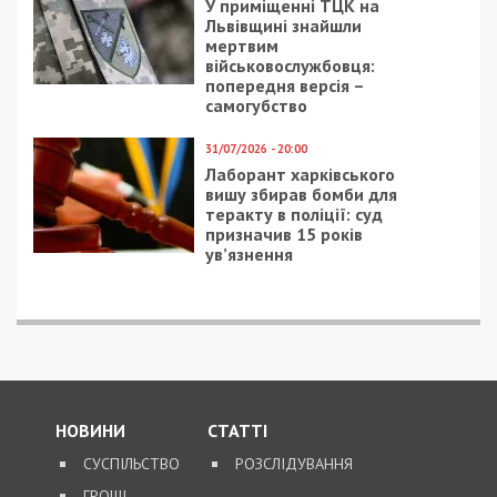
У приміщенні ТЦК на
Львівщині знайшли
мертвим
військовослужбовця:
попередня версія –
самогубство
31/07/2026 - 20:00
Лаборант харківського
вишу збирав бомби для
теракту в поліції: суд
призначив 15 років
ув’язнення
НОВИНИ
СТАТТІ
СУСПІЛЬСТВО
РОЗСЛІДУВАННЯ
ГРОШІ