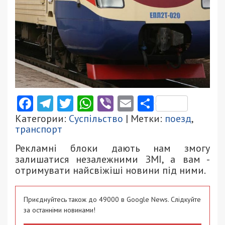
Facebook
Telegram
Twitter
WhatsApp
Viber
Email
Поділити
Категории:
Суспільство
| Метки:
поезд
,
транспорт
Рекламні блоки дають нам змогу
залишатися незалежними ЗМІ, а вам -
отримувати найсвіжіші новини під ними.
Приєднуйтесь також до 49000 в Google News. Слідкуйте
за останніми новинами!