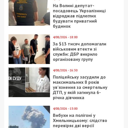
На Волині депутат-
посадовець Укрзалізниці
відряджав підлеглих
будувати приватний
будинок
4/08/2026 - 18:00
За $13 тисяч допомагали
військовим втекти зі
служби: ДБР викрило
організовану групу
4/08/2026 - 16:30
Поліцейську засудили до
максимальних 8 років
ув’язнення за смертельну
ДТП, у якій загинула 6-
річна дівчинка
4/08/2026 - 15:00
Вибухи на полігоні у
Хмельницькому: слідство
перевіряє дві версії