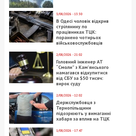
3/08/2026 - 13:30
В Одесі чоловік відкрив
стрілянину по
працівниках ТЦК:
поранено чотирьох
військовослужбовців
2/08/2026 - 21:02
Головний інженер АТ
“Смоли” з Кам’янського
намагався відкупитися
від СБУ за $50 тисяч:
вирок суду
2/08/2026 - 12:02
Держслужбовця з
Тернопільщини
підозрюють у вимаганні
хабаря за вплив на ТЦК
1/08/2026 - 17:47