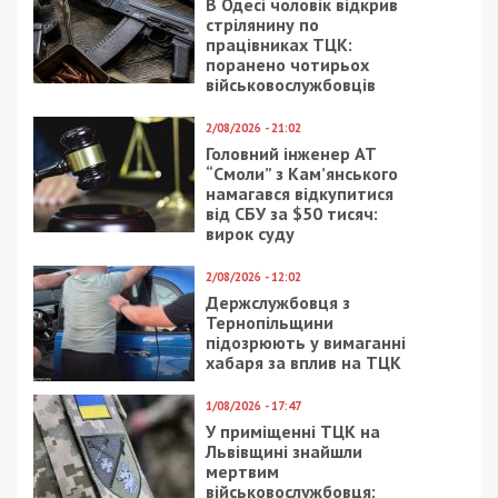
В Одесі чоловік відкрив
стрілянину по
працівниках ТЦК:
поранено чотирьох
військовослужбовців
2/08/2026 - 21:02
Головний інженер АТ
“Смоли” з Кам’янського
намагався відкупитися
від СБУ за $50 тисяч:
вирок суду
2/08/2026 - 12:02
Держслужбовця з
Тернопільщини
підозрюють у вимаганні
хабаря за вплив на ТЦК
1/08/2026 - 17:47
У приміщенні ТЦК на
Львівщині знайшли
мертвим
військовослужбовця: