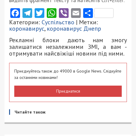
виділіть фрагмент тексту та натисніть
Ctrl+Enter
.
Facebook
Telegram
Twitter
WhatsApp
Viber
Email
Поділити
Категории:
Суспільство
| Метки:
коронавирус
,
коронавирус Днепр
Рекламні блоки дають нам змогу
залишатися незалежними ЗМІ, а вам -
отримувати найсвіжіші новини під ними.
Приєднуйтесь також до 49000 в Google News. Слідкуйте
за останніми новинами!
Приєднатися
Читайте також