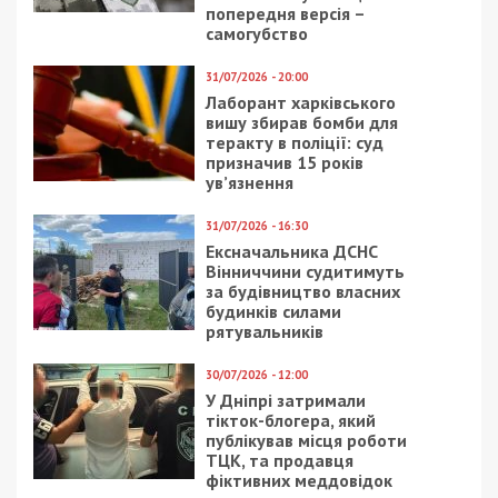
попередня версія –
самогубство
31/07/2026 - 20:00
Лаборант харківського
вишу збирав бомби для
теракту в поліції: суд
призначив 15 років
ув’язнення
31/07/2026 - 16:30
Ексначальника ДСНС
Вінниччини судитимуть
за будівництво власних
будинків силами
рятувальників
30/07/2026 - 12:00
У Дніпрі затримали
тікток-блогера, який
публікував місця роботи
ТЦК, та продавця
фіктивних меддовідок