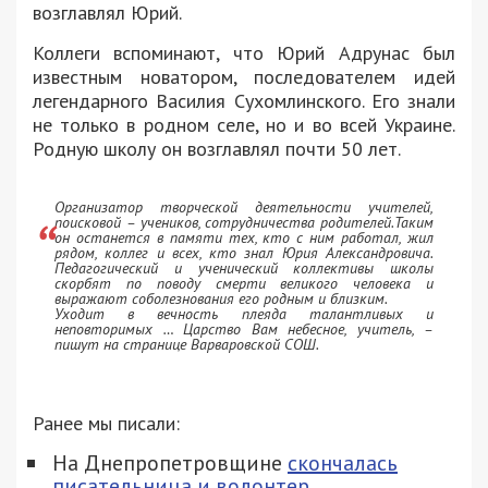
возглавлял Юрий.
Коллеги вспоминают, что Юрий Адрунас был
известным новатором, последователем идей
легендарного Василия Сухомлинского. Его знали
не только в родном селе, но и во всей Украине.
Родную школу он возглавлял почти 50 лет.
Организатор творческой деятельности учителей,
поисковой – учеников, сотрудничества родителей.Таким
он останется в памяти тех, кто с ним работал, жил
рядом, коллег и всех, кто знал Юрия Александровича.
Педагогический и ученический коллективы школы
скорбят по поводу смерти великого человека и
выражают соболезнования его родным и близким.
Уходит в вечность плеяда талантливых и
неповторимых … Царство Вам небесное, учитель, –
пишут на странице Варваровской СОШ.
Ранее мы писали:
На Днепропетровщине
скончалась
писательница и волонтер