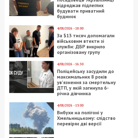
Так, в системе «Приват24» днепрянина Алексея
Солоненко оповестили, что он выиграл один из
призов. После чего ему поступило сообщение о
том, что произошел сбой, и это сообщение не
должно было отправиться ему. Сам Алексей
обратился в службу поддержки банка, где его
заверили в том, что сообщение – не ошибка.
Также ответили, что после полного подведения
итогов с ним свяжется представитель банка,
чтобы он смог получить приз.
При этом, на утро следующего дня уже другая
представительница службы поддержки
написала, что очень огорчена ситуацией, но он
таки не в списке победителей.