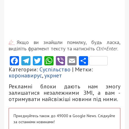
Якщо ви знайшли помилку, будь ласка,
виділіть фрагмент тексту та натисніть
Ctrl+Enter
.
Facebook
Telegram
Twitter
WhatsApp
Viber
Email
Поділити
Категории:
Суспільство
| Метки:
коронавирус
,
укрнет
Рекламні блоки дають нам змогу
залишатися незалежними ЗМІ, а вам -
отримувати найсвіжіші новини під ними.
Приєднуйтесь також до 49000 в Google News. Слідкуйте
за останніми новинами!