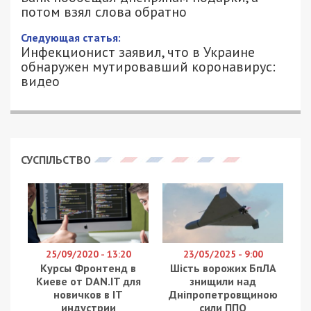
потом взял слова обратно
21/12/2020 - 17:20
ИВАН ДУЗЬ - СПЕЦИАЛЬНО ДЛЯ
4661
49000.COM.UA
На днях у банка с главным офисом в Днепре
случилась неприятная ситуация. О чем стало
известно из публикации жителя города
Алексея
Солоненко в социальной сети Facebook
.
Инцидент связан с подведением итогов акции,
которую «Приват» проводил совместно с
«MasterCard». Согласно условиям, клиенты банка
при покупке картами системы
«MasterCard»принимают участие в розыгрыше
пяти портативных музыкальных колонок «JBL
Xtreme 2 Black» или мобильного телефона
«iPhone 11» с объемом памяти 256 гигабайт.