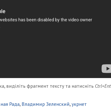
а, виділіть фрагмент тексту та натисніть
Ctrl+Ent
итися
ная Рада
,
Владимир Зеленский
,
укрнет