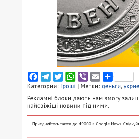
Facebook
Telegram
Twitter
WhatsApp
Viber
Email
Поділ
Категории:
Гроші
| Метки:
деньги
,
укрн
Рекламні блоки дають нам змогу залиш
найсвіжіші новини під ними.
Приєднуйтесь також до 49000 в Google News. Слідкуйт