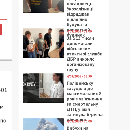
посадовець
Укрзалізниці
відряджав
підлеглих
будувати
приватний
4/08/2026 - 18:00
будинок
За $13 тисяч
допомагали
військовим
втекти зі служби:
ДБР викрило
організовану
групу
4/08/2026 - 16:30
Поліцейську
засудили до
301
максимальних 8
років ув’язнення
за смертельну
ым
ДТП, у якій
загинула 6-річна
дівчинка
 по
4/08/2026 - 15:00
Вибухи на