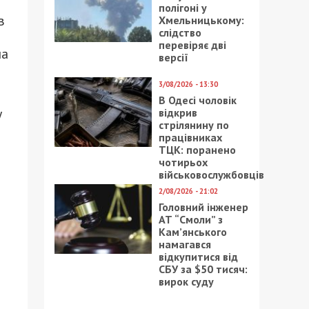
полігоні у
в
Хмельницькому:
слідство
перевіряє дві
на
версії
3/08/2026 - 13:30
В Одесі чоловік
у
відкрив
стрілянину по
працівниках
ТЦК: поранено
чотирьох
військовослужбовців
2/08/2026 - 21:02
Головний інженер
АТ “Смоли” з
Кам’янського
намагався
відкупитися від
СБУ за $50 тисяч:
вирок суду