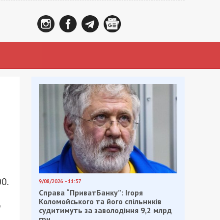
0.
9/08/2026 - 11:57
Справа “ПриватБанку”: Ігоря
Коломойського та його спільників
о
судитимуть за заволодіння 9,2 млрд
грн