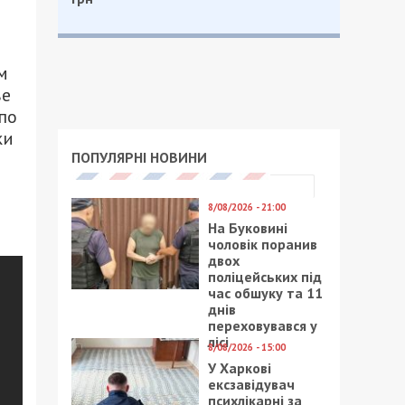
м
ве
по
ки
ПОПУЛЯРНІ НОВИНИ
8/08/2026 - 21:00
На Буковині
чоловік поранив
двох
поліцейських під
час обшуку та 11
днів
переховувався у
лісі
8/08/2026 - 15:00
У Харкові
ексзавідувач
психлікарні за