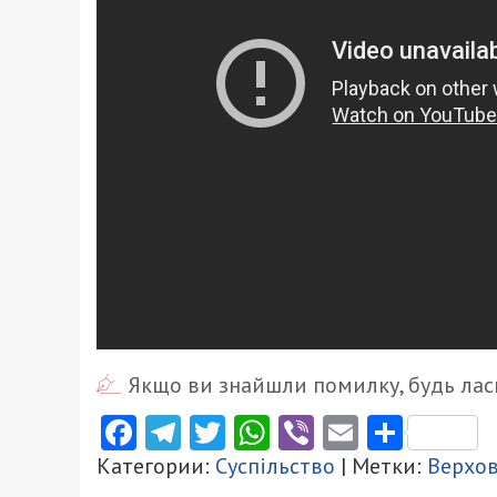
Якщо ви знайшли помилку, будь ласк
Facebook
Telegram
Twitter
WhatsApp
Viber
Email
Поділ
Категории:
Суспільство
| Метки:
Верхов