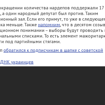
сокращении количества нардепов поддержали 17
, а один народный депутат был против. Таким
сионный зал. Если его примут, то уже в следующе
ика меньше. Также
напомним
, что в десятом созы
иционном понимании – выборы будут проводить 
ональными списками. То есть элемент мажоритар
ти под партийными стягами.
еп
обратился к подписчикам в шапке с советской
 ДНК украинцев