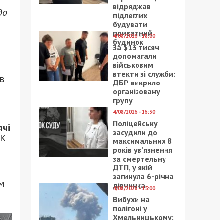
відряджав
до
підлеглих
будувати
приватний
4/08/2026 - 18:00
будинок
За $13 тисяч
допомагали
військовим
втекти зі служби:
ав
ДБР викрило
організовану
групу
4/08/2026 - 16:30
Поліцейську
ячі
засудили до
ЦК
максимальних 8
років ув’язнення
за смертельну
ДТП, у якій
загинула 6-річна
ом
дівчинка
4/08/2026 - 15:00
Вибухи на
полігоні у
Хмельницькому: