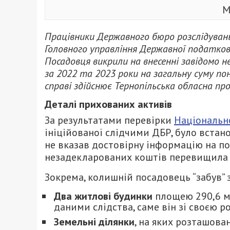
М
Працівники Державного бюро розслідуван
Головного управління Державної податково
Посадовця викрили на внесенні завідомо 
за 2022 та 2023 роки на загальну суму по
справі здійснює Тернопільська обласна п
Деталі прихованих активів
За результатами перевірки
Національно
ініційованої слідчими ДБР, було встан
не вказав достовірну інформацію на пон
незадекларованих коштів перевищила 9
Зокрема, колишній посадовець “забув”
Два житлові будинки
площею 290,6 м² 
даними слідства, саме він зі своєю 
Земельні ділянки
, на яких розташован