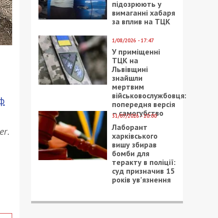
підозрюють у
вимаганні хабаря
за вплив на ТЦК
1/08/2026 - 17:47
У приміщенні
ТЦК на
Львівщині
знайшли
мертвим
військовослужбовця:
ф
попередня версія
– самогубство
31/07/2026 - 20:00
Лаборант
er
.
харківського
вишу збирав
бомби для
теракту в поліції:
суд призначив 15
років ув’язнення