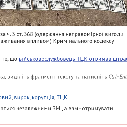
а ч. 3 ст. 368 (одержання неправомірної вигоди
зловживання впливом) Кримінального кодексу
 те, що
військовослужбовець ТЦК отримав штра
а, виділіть фрагмент тексту та натисніть
Ctrl+Ent
итися
овий
,
вирок
,
корупція
,
ТЦК
атися незалежними ЗМІ, а вам - отримувати