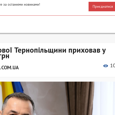
е за останніми новинами!
Приєднатися
ової Тернопільщини приховав у
грн
1
.COM.UA