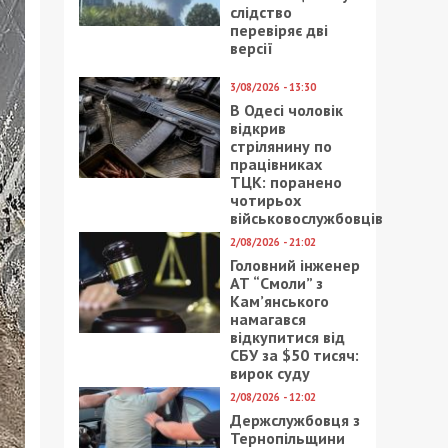
слідство
перевіряє дві
версії
3/08/2026 - 13:30
В Одесі чоловік
відкрив
стрілянину по
працівниках
ТЦК: поранено
чотирьох
військовослужбовців
2/08/2026 - 21:02
Головний інженер
АТ “Смоли” з
Кам’янського
намагався
відкупитися від
СБУ за $50 тисяч:
вирок суду
2/08/2026 - 12:02
Держслужбовця з
Тернопільщини