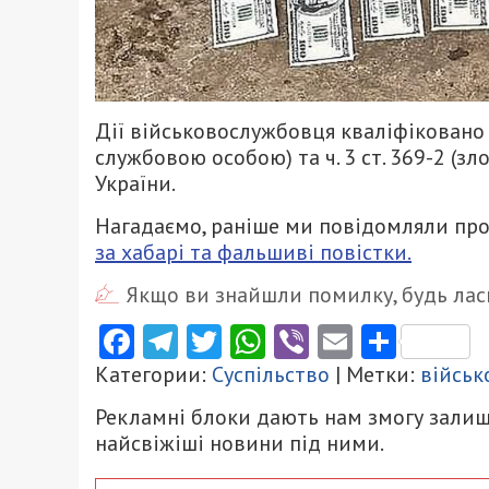
Дії військовослужбовця кваліфіковано з
службовою особою) та ч. 3 ст. 369-2 (
України.
Нагадаємо, раніше ми повідомляли про
за хабарі та фальшиві повістки.
Якщо ви знайшли помилку, будь ласк
Facebook
Telegram
Twitter
WhatsApp
Viber
Email
Поділ
Категории:
Суспільство
| Метки:
військ
Рекламні блоки дають нам змогу залиш
найсвіжіші новини під ними.