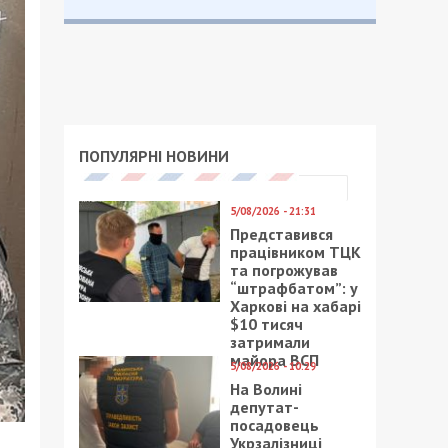
ПОПУЛЯРНІ НОВИНИ
5/08/2026 - 21:31
Представився
працівником ТЦК
та погрожував
“штрафбатом”: у
Харкові на хабарі
$10 тисяч
затримали
майора ВСП
5/08/2026 - 10:29
На Волині
депутат-
посадовець
Укрзалізниці