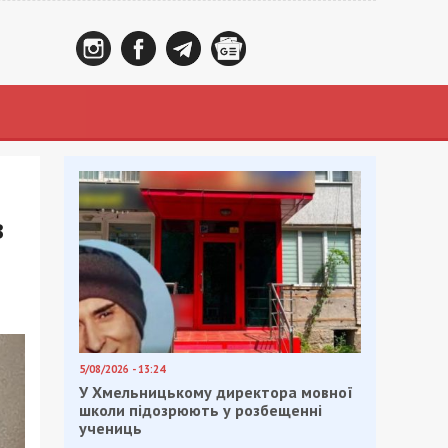
в
5/08/2026 - 13:24
У Хмельницькому директора мовної
школи підозрюють у розбещенні
учениць