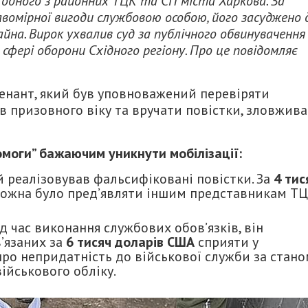
 одного з районних ТЦК та СП міста Харкова. За
вомірної вигоди службовою особою, його засуджено 
айна. Вирок ухвалив суд за публічного обвинувачення
 сфері оборони Східного регіону. Про це повідомляє
тенант, який був уповноважений перевіряти
в призовного віку та вручати повістки, зловжив
омоги” бажаючим уникнути мобілізації:
 реалізовував фальсифіковані повістки. За
4 тис
 можна було пред’являти іншим представникам Т
д час виконання службових обов’язків, він
’язаних за
6 тисяч доларів США
сприяти у
ро непридатність до військової служби за стан
ійськового обліку.