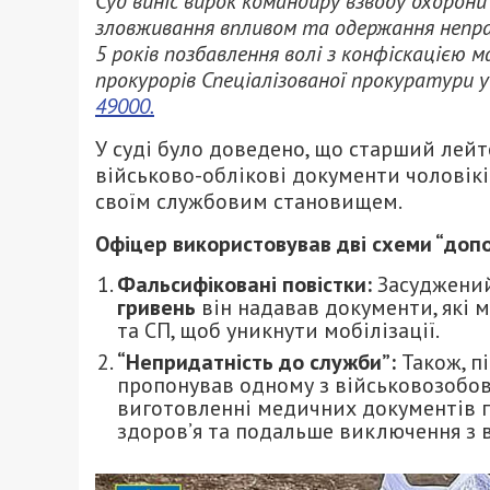
Суд виніс вирок командиру взводу охорони
зловживання впливом та одержання непра
5 років позбавлення волі з конфіскацією м
прокурорів Спеціалізованої прокуратури у
49000.
У суді було доведено, що старший лей
військово-облікові документи чоловікі
своїм службовим становищем.
Офіцер використовував дві схеми “доп
Фальсифіковані повістки:
Засуджений
гривень
він надавав документи, які
та СП, щоб уникнути мобілізації.
“Непридатність до служби”:
Також, пі
пропонував одному з військовозобов
виготовленні медичних документів п
здоров’я та подальше виключення з в