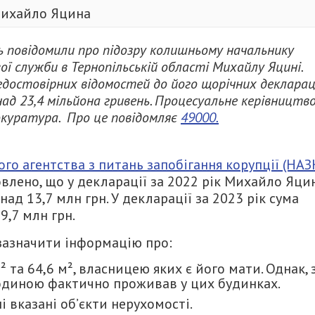
ихайло Яцина
ь повідомили про підозру колишньому начальнику
ї служби в Тернопільській області Михайлу Яцині.
недостовірних відомостей до його щорічних декларац
над 23,4 мільйона гривень. Процесуальне керівництво
рокуратура.
Про це повідомляє
49000.
го агентства з питань запобігання корупції (НАЗК
овлено, що у декларації за 2022 рік Михайло Яци
ад 13,7 млн грн. У декларації за 2023 рік сума
,7 млн грн.
 зазначити інформацію про:
та 64,6 м², власницею яких є його мати. Однак, 
родиною фактично проживав у цих будинках.
і вказані об’єкти нерухомості.