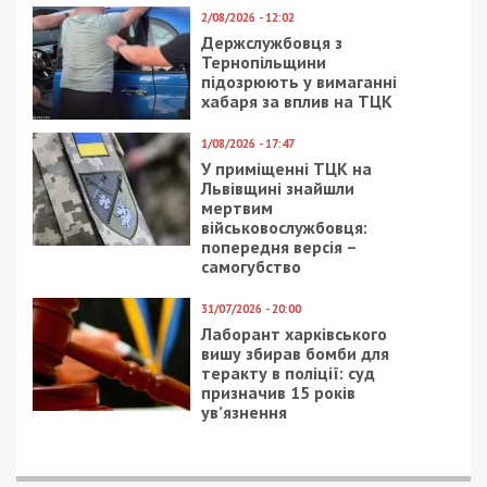
расправой. Инцидент получил огромную огласку
в СМИ. Даже мэр Днепра Борис Филатов
отметил, что при полном бездействии
правоохранителей в городе поднимают головы
бандиты…
Ранее мы сообщали о том, что соратник Загида
Краснова по партии “Громадская Сила”
Александр Глебкин оказался организатором
банды педофилов.
Одной из участниц банды на
днях вынеслии приговор
. Что характерно, партия
«Громадська сила», которая провела педофила в
сельсовет, до сих пор никак не комментирует эту
кошмарную ситуацию. Молчит и лидер
политсилы – Загид Краснов.