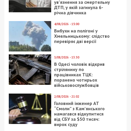
Раздача подарков с партийной символикой
“Громадской Силы” воспитанникам детского сада
от действующего депутата упомянутой партии.
Маловероятно, что встреча с депутатом была
включена в образовательный план малышей.
Зачем же
сайт организации
“Громадская Сила”
выставил напоказ откровенное нарушение
закона – остается загадкой..
Увы, на действующее законодательство Украины
Загид Краснов, Краснов-младший и их окружение
плюют не впервые. Чего стоит инцидент в июле
2016 года возле скандального клуба «Рио»,
принадлежащего Загиду Краснову. Тогда,
коммунальщики пытались убрать элитные
внедорожники, которые гости Краснова паркуют
на пешеходной части, установив бетонные
клумбы. «Побеседовать» с коммунальщиками
приехал сын одиозного политика и в окружении
нескольких крепких парней с бейсбольными
битами принялся угрожать им физической