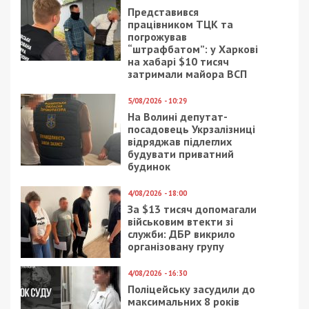
науково-педагогічним і науковим працівникам,
органам державної влади та органам місцевого
самоврядування, їх посадовим особам
забороняється залучати здобувачів освіти до
участі в заходах, організованих релігійними
організаціями (крім закладів освіти, визначених
частиною другою цієї статті) чи політичними
партіями (об’єднаннями), крім заходів,
передбачених освітньою програмою.
5. Керівництву закладів освіти, органам державної
влади та органам місцевого самоврядування, їх
посадовим особам забороняється залучати
працівників закладів освіти до участі в заходах,
організованих релігійними організаціями (крім
закладів освіти, визначених частиною другою цієї
статті) чи політичними партіями (об’єднаннями)”,
– значится в тексте статьи.
Что примечательно, детский сад № 265
является коммунальным учреждением
образования Днепровского горсовета.
Ожидаемо, на него распространяются
требования упомянутого закона. Более того,
Краснов-младший “попал” сразу по трем пунктам.