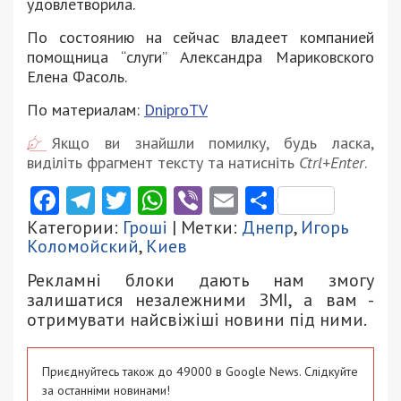
удовлетворила.
По состоянию на сейчас владеет компанией
помощница “слуги” Александра Мариковского
Елена Фасоль.
По материалам:
DniproTV
Якщо ви знайшли помилку, будь ласка,
виділіть фрагмент тексту та натисніть
Ctrl+Enter
.
Facebook
Telegram
Twitter
WhatsApp
Viber
Email
Поділити
Категории:
Гроші
| Метки:
Днепр
,
Игорь
Коломойский
,
Киев
Рекламні блоки дають нам змогу
залишатися незалежними ЗМІ, а вам -
отримувати найсвіжіші новини під ними.
Приєднуйтесь також до 49000 в Google News. Слідкуйте
за останніми новинами!