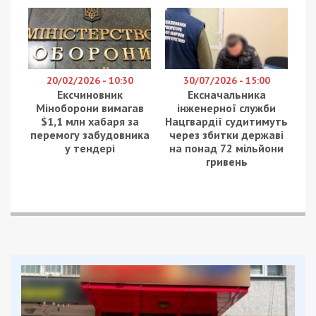
детского сада Краснов раздал пакеты с
подарками, щедро украшенные символикой
партии Загида Краснова – “Громадской Силы”.