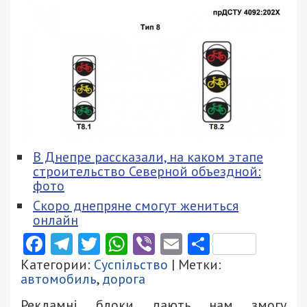
В Днепре рассказали, на каком этапе
строительство Северной объездной:
фото
Скоро днепряне смогут жениться
онлайн
Facebook
Telegram
Twitter
WhatsApp
Viber
Email
Поділити
Категории:
Суспільство
| Метки:
автомобиль
,
дорога
Рекламні блоки дають нам змогу