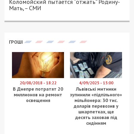
11/02/2022 - 15:07
ЕВГЕНТИЙ ГОЛЬДМАН - СПЕЦИАЛЬНО
3193
ДЛЯ 49000.COM.UA
Вслед за скандальным днепровским политиком и
главой партии “Громадская Сила” Загидом
Красновым нагреться на дешевом пиаре решил и
его сын – депутат Днепропетровского
облсовета Руслан Краснов. Как Краснов-
младший наплевал на законы, – расскажет
корреспондент
49000.com.ua.
Детский сад-ясли №265 расположен на Левом
берегу Днепра по ул. Калнышевского (бывш
Косиора). Сюда под объективы камер вместе с
активистами партии “Громадская Сила” прибыл
сам депутат Днепропетровского облсовета
Руслан Краснов. Припарковав свой элитный
внедорожник прямо на газон, депутат принялся
озвучивать на камеру забитые клише про
“будущее, поддержку и опору”. Воспитанникам