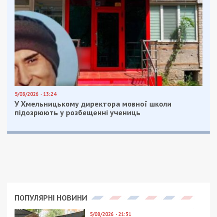
Забавно, но как потомственный депутат, коим
именует себя сам Руслан Краснов, он хвастается
двумя высшими образованиями. В частности, –
юриста и специалиста госуправления. Увы, о
требованиях пункта №3 31-й статьи Закона
Украины “Об образовании” потомственный
депутат почему-то забыл. Вероятно, сказалось
скверное знание государственного языка, а
может быть и то, что учебу Краснов-младший
прогуливал по долгу службы. В любом случае,
норма закона гласит:
“3. Політичні партії (об’єднання) не мають права
втручатися в освітню діяльність закладів освіти.
У закладах освіти забороняється створення
осередків політичних партій та функціонування
будь-яких політичних об’єднань.
4. Керівництву закладів освіти, педагогічним,