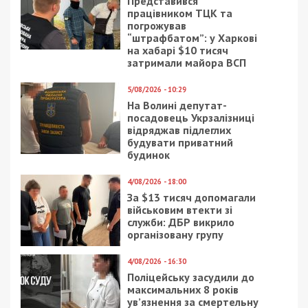
Читайте також
Предыдущая статья:
Пов’язаний із Красновим (Габібуллаєвим)
депутат, засуджений за злочини проти
дітей, помічений на волі: люди
вимагають від правоохоронців негайних
пояснень
Следующая статья:
Стерненко звинуватив громадянина рф
Куршутова в інформаційних атаках
ГРОШІ