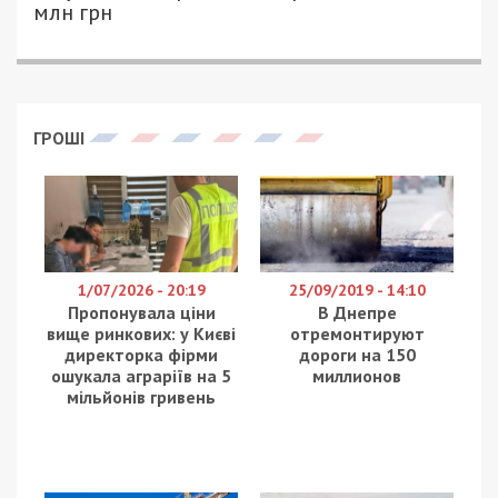
Троє мирних жителів постраждали внаслідок
чергових атак російських безпілотників на
Дніпропетровську область. Під ударами
опинилися Нікопольський, Синельниківський та