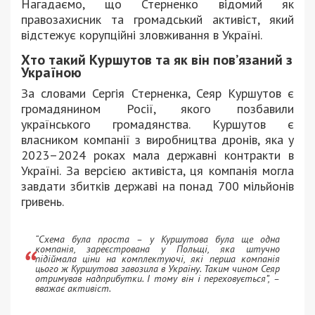
Нагадаємо, що Стерненко відомий як
правозахисник та громадський активіст, який
відстежує корупційні зловживання в Україні.
Хто такий Куршутов та як він пов’язаний з
Україною
За словами Сергія Стерненка, Сеяр Куршутов є
громадянином Росії, якого позбавили
українського громадянства. Куршутов є
власником компанії з виробництва дронів, яка у
2023–2024 роках мала державні контракти в
Україні. За версією активіста, ця компанія могла
завдати збитків державі на понад 700 мільйонів
гривень.
“Схема була проста – у Куршутова була ще одна
компанія, зареєстрована у Польщі, яка штучно
підіймала ціни на комплектуючі, які перша компанія
цього ж Куршутова завозила в Україну. Таким чином Сеяр
отримував надприбутки. І тому він і переховується”, –
вважає активіст.