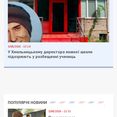
знищені приватний будинок та господарська
споруда. Ще одна оселя зазнала пошкоджень.
Постраждала 63-річна жінка, її стан не
потребував госпіталізації.
Facebook
Telegram
Twitter
WhatsApp
Viber
Email
Поділити
Категории:
Суспільство
| Метки:
війна
,
обстріл
Рекламні блоки дають нам змогу
залишатися незалежними ЗМІ, а вам -
отримувати найсвіжіші новини під ними.
Приєднуйтесь також до 49000 в Google News. Слідкуйте
за останніми новинами!
Приєднатися