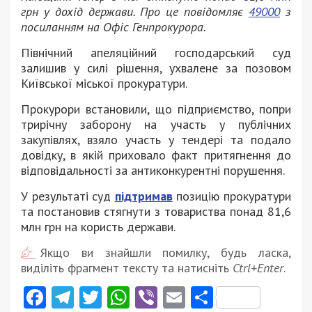
грн у дохід держави. Про це повідомляє
49000
з
посиланням на Офіс Генпрокурора.
Північний апеляційний господарський суд
залишив у силі рішення, ухвалене за позовом
Київської міської прокуратури.
Прокурори встановили, що підприємство, попри
трирічну заборону на участь у публічних
закупівлях, взяло участь у тендері та подало
довідку, в якій приховало факт притягнення до
відповідальності за антиконкурентні порушення.
У результаті суд
підтримав
позицію прокуратури
та постановив стягнути з товариства понад 81,6
млн грн на користь держави.
Якщо ви знайшли помилку, будь ласка,
виділіть фрагмент тексту та натисніть
Ctrl+Enter
.
Facebook
Telegram
Twitter
WhatsApp
Viber
Email
Поділити