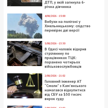
1/07/2026 - 20:19
25/09/2019 - 14:10
Пропонувала ціни
В Днепре
вище ринкових: у Києві
отремонтируют
директорка фірми
дороги на 150
ошукала аграріїв на 5
миллионов
мільйонів гривень
11/10/2018 - 10:49
2/09/2020 - 17:08
ДнепрОГА потратит
Получить кредит в
168 миллионов на
Украине будет
реконструкцию
сложнее