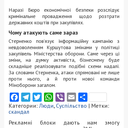
Наразі Бюро економічної безпеки розслідує
кримінальне провадження щодо розтрати
державних коштів при закупівлях.
Чому атакують саме зараз
Стерненко пов’язує інформаційну кампанію з
невдоволенням Куршутова змінами у політиці
закупівель Міністерства оборони. Саме через ці
зміни, на думку активіста, бізнесмену буде
складніше реалізовувати подібні схеми надалі.
За словами Стерненка, атаки спрямовані не лише
проти нього, а й проти нової команди
Міноборони загалом.
Facebook
Telegram
Twitter
WhatsApp
Viber
Email
Поділити
Категории:
Люди
,
Суспільство
| Метки:
скандал
Рекламні блоки дають нам змогу