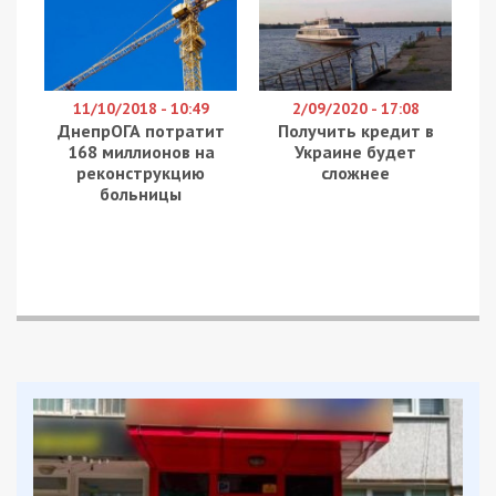
Павлоградський райони. Про це вранці 9 червня
повідомляє Дніпропетровська ОВА, передає
49000
.
Найбільше дісталося Нікопольщині. Ворог
атакував Нікополь, Червоногригорівську,
Марганецьку та Покровську громади. Внаслідок
обстрілів пошкоджені об’єкти інфраструктури,
багатоповерхові та приватні будинки, аптека,
кафе, господарська споруда й автомобілі.
Постраждали двоє чоловіків віком 42 та 43
роки. Старшого госпіталізували у стані середньої
тяжкості, молодший проходитиме лікування
амбулаторно.
У Синельниківському районі під ударами
перебували Миколаївська та Петропавлівська
громади. Там зайнялися приватний будинок і
гараж. Також пошкоджене пожежне авто.
У Троїцькій громаді Павлоградського району