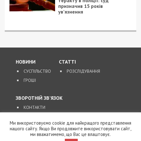
теракту в поліції: суд
призначив 15 років
ув’язнення
НОВИНИ
СТАТТІ
СУСПІЛЬСТВО
РОЗСЛІДУВАННЯ
ГРОШІ
ЗВОРОТНІЙ ЗВ’ЯЗОК
КОНТАКТИ
Ми використовуємо cookie для найкращого представлення
SUPPORT@49000.COM.UA
нашого сайту. Якщо Ви продовжите використовувати сайт,
ми вважатимемо, що Вас це влаштовує.