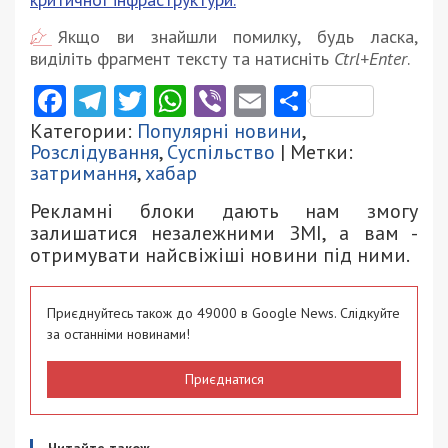
Якщо ви знайшли помилку, будь ласка,
виділіть фрагмент тексту та натисніть
Ctrl+Enter
.
Facebook
Telegram
Twitter
WhatsApp
Viber
Email
Поділити
Категории:
Популярні новини
,
Розслідування
,
Суспільство
| Метки:
затримання
,
хабар
Рекламні блоки дають нам змогу
залишатися незалежними ЗМІ, а вам -
отримувати найсвіжіші новини під ними.
Приєднуйтесь також до 49000 в Google News. Слідкуйте
за останніми новинами!
Приєднатися
Читайте також