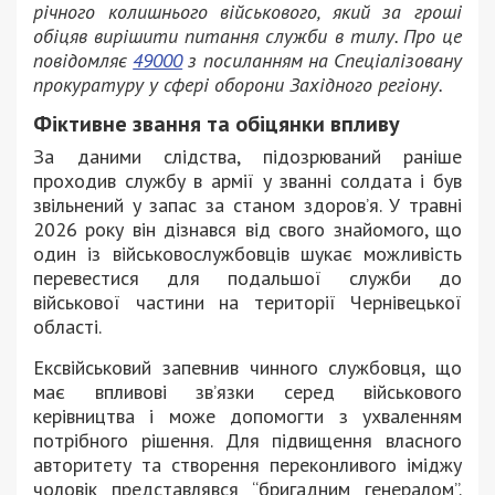
річного колишнього військового, який за гроші
обіцяв вирішити питання служби в тилу. Про це
повідомляє
49000
з посиланням на Спеціалізовану
прокуратуру у сфері оборони Західного регіону.
Фіктивне звання та обіцянки впливу
За даними слідства, підозрюваний раніше
проходив службу в армії у званні солдата і був
звільнений у запас за станом здоров’я. У травні
2026 року він дізнався від свого знайомого, що
один із військовослужбовців шукає можливість
перевестися для подальшої служби до
військової частини на території Чернівецької
області.
Ексвійськовий запевнив чинного службовця, що
має впливові зв’язки серед військового
керівництва і може допомогти з ухваленням
потрібного рішення. Для підвищення власного
авторитету та створення переконливого іміджу
чоловік представлявся “бригадним генералом”.