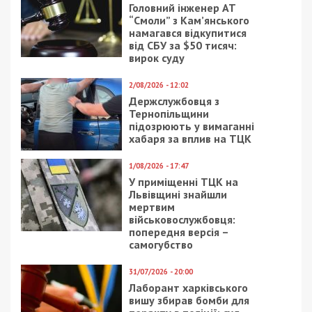
Головний інженер АТ
“Смоли” з Кам’янського
намагався відкупитися
від СБУ за $50 тисяч:
вирок суду
2/08/2026 - 12:02
Держслужбовця з
Тернопільщини
підозрюють у вимаганні
хабаря за вплив на ТЦК
1/08/2026 - 17:47
У приміщенні ТЦК на
Львівщині знайшли
мертвим
військовослужбовця:
попередня версія –
самогубство
31/07/2026 - 20:00
Лаборант харківського
вишу збирав бомби для