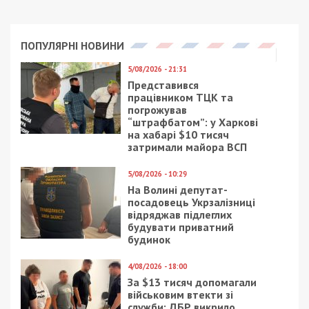
ПОПУЛЯРНІ НОВИНИ
5/08/2026 - 21:31
Представився
працівником ТЦК та
погрожував
“штрафбатом”: у Харкові
на хабарі $10 тисяч
затримали майора ВСП
5/08/2026 - 10:29
На Волині депутат-
посадовець Укрзалізниці
відряджав підлеглих
будувати приватний
будинок
4/08/2026 - 18:00
За $13 тисяч допомагали
військовим втекти зі
служби: ДБР викрило