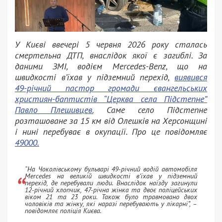
У Києві ввечері 5 червня 2026 року сталась
смертельна ДТП, внаслідок якої є загиблі. За
даними ЗМІ, водієм Mercedes-Benz, що на
швидкості в’їхав у підземний перехід,
виявився
49-річний пастор громади євангельських
християн-баптистів “Церква села Підстепне”
Павло Плешивцев.
Саме село Підстепне
розташоване за 15 км від Олешків на Херсонщині
і нині перебуває в окупації. Про це повідомляє
49000.
“На Чоколівському бульварі 49-річний водій автомобіля
Mercedes на великій швидкості вʼїхав у підземний
перехід, де перебували люди. Внаслідок наїзду загинули
12-річний хлопчик, 47-річна жінка та двоє поліцейських
віком 21 та 23 роки. Також було травмовано двох
чоловіків та жінку, які наразі перебувають у лікарні”, –
повідомляє поліція Києва.