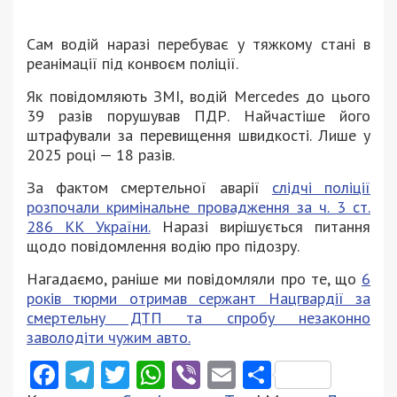
Сам водій наразі перебуває у тяжкому стані в
реанімації під конвоєм поліції.
Як повідомляють ЗМІ, водій Mercedes до цього
39 разів порушував ПДР. Найчастіше його
штрафували за перевищення швидкості. Лише у
2025 році — 18 разів.
За фактом смертельної аварії
слідчі поліції
розпочали кримінальне провадження за ч. 3 ст.
286 КК України.
Наразі вирішується питання
щодо повідомлення водію про підозру.
Нагадаємо, раніше ми повідомляли про те, що
6
років тюрми отримав сержант Нацгвардії за
смертельну ДТП та спробу незаконно
заволодіти чужим авто.
Facebook
Telegram
Twitter
WhatsApp
Viber
Email
Поділити