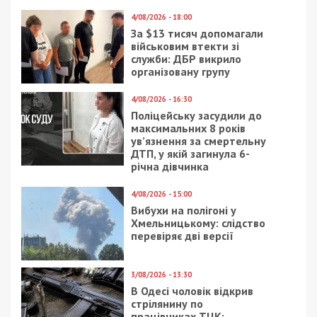
4/08/2026 - 18:00
За $13 тисяч допомагали
військовим втекти зі
служби: ДБР викрило
організовану групу
4/08/2026 - 16:30
Поліцейську засудили до
максимальних 8 років
ув’язнення за смертельну
ДТП, у якій загинула 6-
річна дівчинка
4/08/2026 - 15:00
Вибухи на полігоні у
Хмельницькому: слідство
перевіряє дві версії
3/08/2026 - 13:30
В Одесі чоловік відкрив
стрілянину по
працівниках ТЦК: