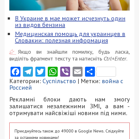
В Украине в мае может исчезнуть один
из видов бензина
Медицинская помощь для украинцев в
Словакии: полезная информация
Якщо ви знайшли помилку, будь ласка,
виділіть фрагмент тексту та натисніть
Ctrl+Enter
.
Facebook
Telegram
Twitter
WhatsApp
Viber
Email
Поділити
Категории:
Суспільство
| Метки:
война с
Россией
Рекламні блоки дають нам змогу
залишатися незалежними ЗМІ, а вам -
отримувати найсвіжіші новини під ними.
Приєднуйтесь також до 49000 в Google News. Слідкуйте
за останніми новинами!