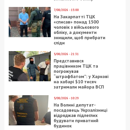
7/08/2026 - 15:00
На Закарпатті ТЦК
«списав» понад 1500
чоловік з військового
обліку, а документи
знищили, щоб прибрати
сліди
5/08/2026 - 21:31
Представився
працівником ТЦК та
погрожував
“штрафбатом”: у Харкові
на хабарі $10 тисяч
затримали майора ВСП
5/08/2026 - 10:29
На Волині депутат-
посадовець Укрзалізниці
відряджав підлеглих
будувати приватний
будинок