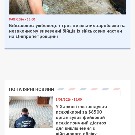
8/08/2026 - 13:00
Військовослужбовець і троє цивільних заробляли на
незаконному вивезенні бійців із військових частин
на Дніпропетровщині
ПОПУЛЯРНІ НОВИНИ
8/08/2026 - 15:00
У Харкові ексзавідувач
психлікарні за $6500
організував фейковий
психіатричний діагноз
для виключення з
військового обліку