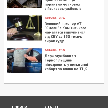
поранено чотирьох
військовослужбовців
2/08/2026 - 21:02
Головний інженер АТ
“Смоли” з Кам’янського
намагався відкупитися
від СБУ за $50 тисяч:
вирок суду
2/08/2026 - 12:02
Держслужбовця з
Тернопільщини
підозрюють у вимаганні
хабаря за вплив на ТЦК
НОВИНИ
СТАТТІ