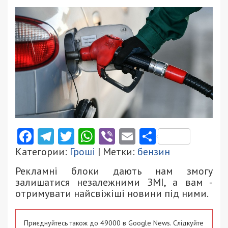
Facebook
Telegram
Twitter
WhatsApp
Viber
Email
Поділити
Категории:
Гроші
| Метки:
бензин
Рекламні блоки дають нам змогу
залишатися незалежними ЗМІ, а вам -
отримувати найсвіжіші новини під ними.
Приєднуйтесь також до 49000 в Google News. Слідкуйте