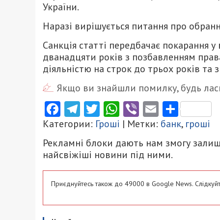
України.
Наразі вирішується питання про обран
Санкція статті передбачає покарання у 
дванадцяти років з позбавленням прав
діяльністю на строк до трьох років та 
Якщо ви знайшли помилку, будь ласк
Facebook
Telegram
Twitter
WhatsApp
Viber
Email
Поділ
Категории:
Гроші
| Метки:
банк
,
гроші
Рекламні блоки дають нам змогу залиш
найсвіжіші новини під ними.
Приєднуйтесь також до 49000 в Google News. Слідкуйт