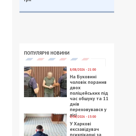
ПОПУЛЯРНІ НОВИНИ
8/08/2026 - 21:00
На Буковині
чоловік поранив
двох
поліцейських під
час обшуку та 11
днів
переховувався у
лісі
8/08/2026 - 15:00
У Харкові
ексзавідувач
психлікарні за