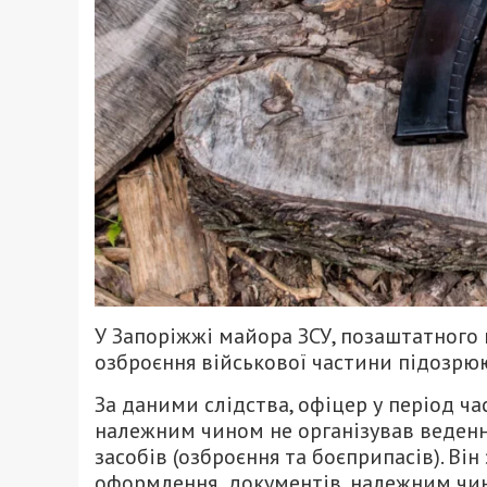
У Запоріжжі майора ЗСУ, позаштатного
озброєння військової частини підозрюют
За даними слідства, офіцер у період ча
належним чином не організував ведення
засобів (озброєння та боєприпасів). Він
оформлення документів, належним чино