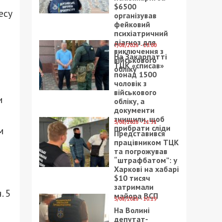
$6500
есу
організував
фейковий
психіатричний
діагноз для
7/08/2026 - 15:00
виключення з
На Закарпатті
військового
ТЦК «списав»
обліку
понад 1500
чоловік з
військового
и
обліку, а
документи
знищили, щоб
5/08/2026 - 21:31
прибрати сліди
м
Представився
працівником ТЦК
та погрожував
“штрафбатом”: у
Харкові на хабарі
$10 тисяч
затримали
. 5
майора ВСП
5/08/2026 - 10:29
На Волині
депутат-