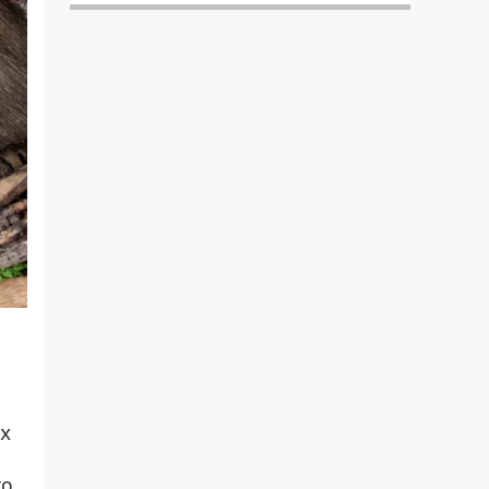
их
го