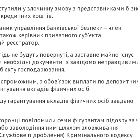
ступили у злочинну змову з представниками бізн
 кредитних коштів.
вник управління банківської безпеки – член
 також керівник приватного суб’єкта
й реєстратор.
дь не будуть повернуті, а заставне майно існує
и необхідні документи із завідомо неправдивим
б’єкту господарювання.
оспроможним, а обов’язок виплати по депозитни
нтування вкладів фізичних осіб.
ду гарантування вкладів фізичних осіб завдано
оронці повідомили семи фігурантам підозру за ч
а або заволодіння ним шляхом зловживання
 (Службове підроблення) Кримінального кодексу