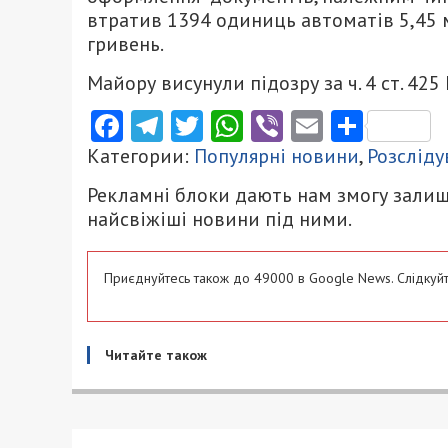
втратив 1394 одиниць автоматів 5,45 м
гривень.
Майору висунули підозру за ч. 4 ст. 42
Facebook
Telegram
Twitter
WhatsApp
Viber
Email
Поділ
Категории:
Популярні новини
,
Розсліду
Рекламні блоки дають нам змогу залиш
найсвіжіші новини під ними.
Приєднуйтесь також до 49000 в Google News. Слідкуйт
Читайте також