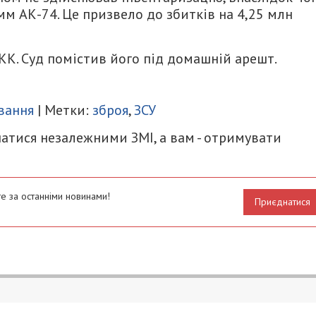
м АК-74. Це призвело до збитків на 4,25 млн
5 КК. Суд помістив його під домашній арешт.
итися
вання
| Метки:
зброя
,
ЗСУ
атися незалежними ЗМІ, а вам - отримувати
е за останніми новинами!
Приєднатися