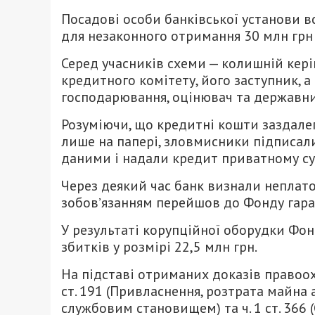
Посадові особи банківської установи в
для незаконного отримання 30 млн грн
Серед учасників схеми — колишній кері
кредитного комітету, його заступник, а
господарювання, оцінювач та державни
Розуміючи, що кредитні кошти заздалегі
лише на папері, зловмисники підписал
даними і надали кредит приватному су
Через деякий час банк визнали неплат
зобовʼязанням перейшов до Фонду гара
У результаті корупційної оборудки Фон
збитків у розмірі 22,5 млн грн.
На підставі отриманих доказів правоох
ст. 191 (Привласнення, розтрата майн
службовим становищем) та ч. 1 ст. 366