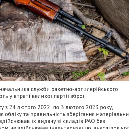
 начальника служби ракетно-артилерійського
ь у втраті великої партії зброї.
су з 24 лютого 2022 по 3 лютого 2023 року,
 обліку та правильність зберігання матеріальн
 здійснював їх видачу зі складів РАО без
м не здійснював інвентаризацію, внаслідок чо