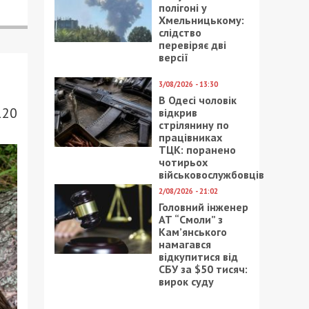
полігоні у
Хмельницькому:
слідство
перевіряє дві
версії
3/08/2026 - 13:30
В Одесі чоловік
120
відкрив
стрілянину по
працівниках
ТЦК: поранено
чотирьох
військовослужбовців
2/08/2026 - 21:02
Головний інженер
АТ “Смоли” з
Кам’янського
намагався
відкупитися від
СБУ за $50 тисяч:
вирок суду