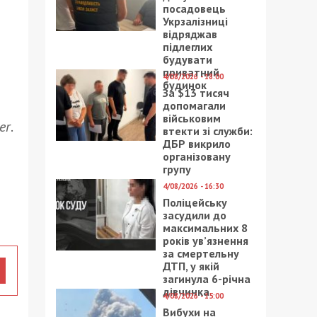
посадовець
Укрзалізниці
відряджав
підлеглих
будувати
приватний
4/08/2026 - 18:00
будинок
За $13 тисяч
допомагали
військовим
er
.
втекти зі служби:
ДБР викрило
організовану
групу
4/08/2026 - 16:30
Поліцейську
засудили до
максимальних 8
років ув’язнення
за смертельну
ДТП, у якій
загинула 6-річна
дівчинка
4/08/2026 - 15:00
Вибухи на