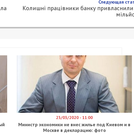
ія обстрілювала Нікопольщину, –
.COM.UA