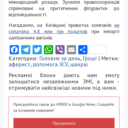
міжнародний розшук. Зусилля правоохоронців
спрямовані на притягнення фігурантки до
відповідальності.
Нагадаємо, на Київщині приватна компанія
не
сплатила 4,8 млн грн податків
при імпорті
залізничних вагонів.
Facebook
Telegram
Twitter
WhatsApp
Viber
Email
Поділити
Категории:
Головне за день
,
Гроші
| Метки:
аферист
,
допомога ЗСУ
,
шахраї
Рекламні блоки дають нам змогу
залишатися незалежними ЗМІ, а вам -
отримувати найсвіжіші новини під ними.
Приєднуйтесь також до 49000 в Google News. Слідкуйте
за останніми новинами!
Приєднатися