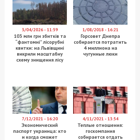
3/04/2026 - 11:59
1/08/2018 - 16:21
103 млн грн збитків та
Горсовет Днепра
“фантомні” лісорубні
собирается потратить
квитки: на Львівщині
4 миллиона на
викрили масштабну
чугунные люки
схему знищення лісу
7/12/2021 - 16:20
4/11/2021 - 13:54
Экономический
Теплые отношения:
паспорт украинца: кто
госкомпания
и когда сможет
собирается отдать