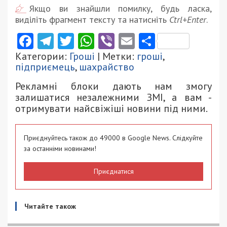
Якщо ви знайшли помилку, будь ласка,
виділіть фрагмент тексту та натисніть
Ctrl+Enter
.
Facebook
Telegram
Twitter
WhatsApp
Viber
Email
Поділити
Категории:
Гроші
| Метки:
гроші
,
підприємець
,
шахрайство
Рекламні блоки дають нам змогу
залишатися незалежними ЗМІ, а вам -
отримувати найсвіжіші новини під ними.
Приєднуйтесь також до 49000 в Google News. Слідкуйте
за останніми новинами!
Приєднатися
Читайте також