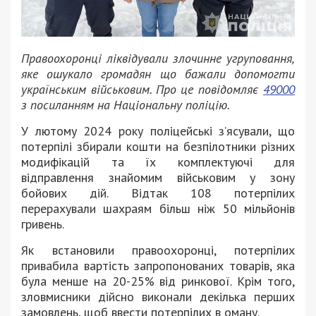
Правоохоронці ліквідували злочинне угруповання,
яке ошукало громадян що бажали допомогти
українським військовим. Про це повідомляє
49000
з посиланням на Національну поліцію.
У лютому 2024 року поліцейські з’ясували, що
потерпілі збирали кошти на безпілотники різних
модифікацій та їх комплектуючі для
відправлення знайомим військовим у зону
бойових дій. Відтак 108 потерпілих
перерахували шахраям більш ніж 50 мільйонів
гривень.
Як встановили правоохоронці, потерпілих
привабила вартість запропонованих товарів, яка
була менше на 20-25% від ринкової. Крім того,
зловмисники дійсно виконали декілька перших
замовлень, щоб ввести потерпілих в оману.