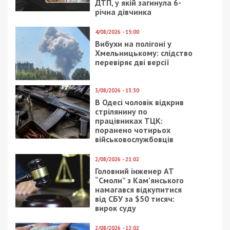
ДТП, у якій загинула 6-
річна дівчинка
4/08/2026 - 15:00
Вибухи на полігоні у
Хмельницькому: слідство
перевіряє дві версії
3/08/2026 - 13:30
В Одесі чоловік відкрив
стрілянину по
працівниках ТЦК:
поранено чотирьох
військовослужбовців
2/08/2026 - 21:02
Головний інженер АТ
“Смоли” з Кам’янського
намагався відкупитися
від СБУ за $50 тисяч:
вирок суду
2/08/2026 - 12:02