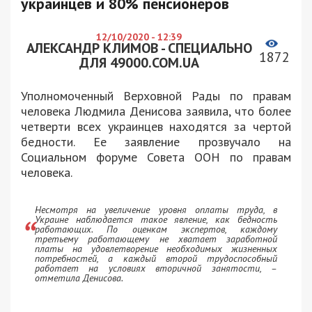
украинцев и 80% пенсионеров
12/10/2020 - 12:39
АЛЕКСАНДР КЛИМОВ - СПЕЦИАЛЬНО
1872
ДЛЯ 49000.COM.UA
Уполномоченный Верховной Рады по правам
человека Людмила Денисова заявила, что более
четверти всех украинцев находятся за чертой
бедности. Ее заявление прозвучало на
Социальном форуме Совета ООН по правам
человека.
Несмотря на увеличение уровня оплаты труда, в
Украине наблюдается такое явление, как бедность
работающих. По оценкам экспертов, каждому
третьему работающему не хватает заработной
платы на удовлетворение необходимых жизненных
потребностей, а каждый второй трудоспособный
работает на условиях вторичной занятости, –
отметила Денисова.