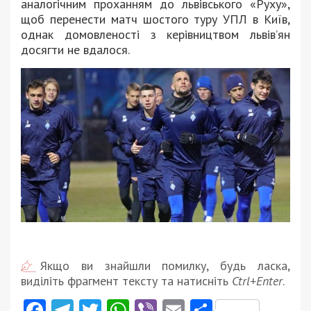
аналогічним проханням до львівського «Руху»,
щоб перенести матч шостого туру УПЛ в Київ,
однак домовленості з керівництвом львів’ян
досягти не вдалося.
Якщо ви знайшли помилку, будь ласка,
виділіть фрагмент тексту та натисніть
Ctrl+Enter
.
Facebook
Telegram
Twitter
WhatsApp
Viber
Email
Поділити