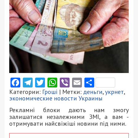
Facebook
Telegram
Twitter
WhatsApp
Viber
Email
Поділити
Категории:
Гроші
| Метки:
деньги
,
укрнет
,
экономические новости Украины
Рекламні блоки дають нам змогу
залишатися незалежними ЗМІ, а вам -
отримувати найсвіжіші новини під ними.