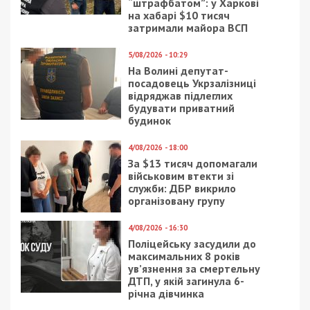
“штрафбатом”: у Харкові
на хабарі $10 тисяч
затримали майора ВСП
5/08/2026 - 10:29
На Волині депутат-
посадовець Укрзалізниці
відряджав підлеглих
будувати приватний
будинок
4/08/2026 - 18:00
За $13 тисяч допомагали
військовим втекти зі
служби: ДБР викрило
організовану групу
4/08/2026 - 16:30
Поліцейську засудили до
максимальних 8 років
ув’язнення за смертельну
ДТП, у якій загинула 6-
річна дівчинка