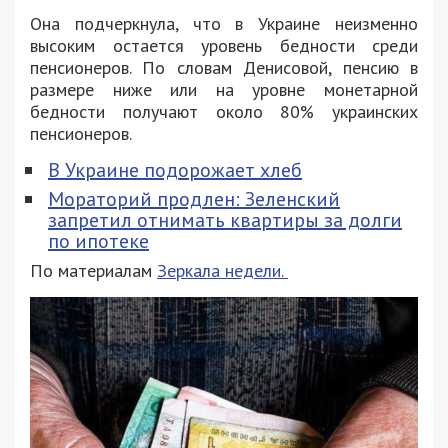
Она подчеркнула, что в Украине неизменно
высоким остается уровень бедности среди
пенсионеров. По словам Денисовой, пенсию в
размере ниже или на уровне монетарной
бедности получают около 80% украинских
пенсионеров.
В Украине подорожает хлеб
Мораторий продлен: Зеленский
запретил отнимать квартиры за долги
по ипотеке
По материалам
Зеркала недели.