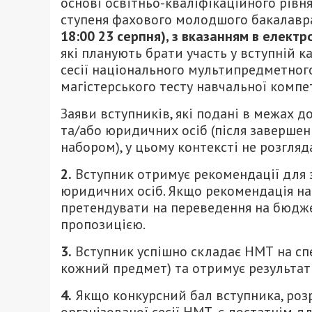
основі освітньо-кваліфікаційного рівн
ступеня фахового молодшого бакалавра
18:00 23 серпня
),
з вказанням в електро
які планують брати участь у вступній к
сесії національного мультипредметного
магістерського тесту навчальної компе
Заяви вступників, які подані в межах 
та/або юридичних осіб (після заверше
набором), у цьому контексті не розгляд
2.
Вступник отримує рекомендації для з
юридичних осіб. Якщо рекомендація на 
претендувати на переведення на бюдж
пропозицією.
3.
Вступник успішно складає НМТ на спец
кожний предмет) та отримує результат
4.
Якщо конкурсний бал вступника, роз
організованої сесії НМТ, є достатнім д