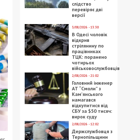
слідство
перевіряє дві
версії
3/08/2026 - 13:30
В Одесі чоловік
відкрив
стрілянину по
працівниках
ТЦК: поранено
чотирьох
військовослужбовців
2/08/2026 - 21:02
Головний інженер
АТ “Смоли” з
Кам’янського
намагався
відкупитися від
СБУ за $50 тисяч:
вирок суду
2/08/2026 - 12:02
Держслужбовця з
Тернопільщини
er
.