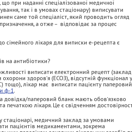
, що при наданні спеціалізованої медичної
ування, так і в умовах стаціонару) виписувати
нен саме той спеціаліст, який проводить огляд
 призначення, а отже – відповідає за процес
до сімейного лікаря для виписки е-рецепта є
в на антибіотики?
 можливості виписати електронний рецепт (заклад
охорони здоровʼя (ЕСОЗ), відсутній функціонал 
) тощо), лікар має виписати пацієнту паперовий
и ф-1
.
а довідка/паперовий бланк мають обовʼязково
та печаткою лікаря. Це є свідченням достовірнос
 у стаціонарі, медичний заклад за умовами
вати пацієнтів медикаментами, зокрема