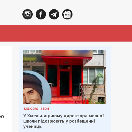
5/08/2026 - 13:24
ро
У Хмельницькому директора мовної
школи підозрюють у розбещенні
учениць