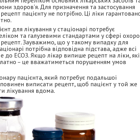
альним переліком основних лікарських засобів т
они здоров’я. Для призначення та застосування
рецепт пацієнту не потрібно. Ці ліки гарантован
тно.
ієнт для лікування у стаціонарі потребує
еліком та галузевими стандартами у сфері охор
 рецепт. Зауважимо, що у такому випадку для
ціонарі потрібна відповідна підстава, адже всі
 до ЕСОЗ. Якщо лікар випише рецепт на ліки, які
платно – це вважатиметься порушенням умов
іонару пацієнта, який потребує подальшої
у повинен виписати рецепт, щоб пацієнт у той же
и лікування вдома.