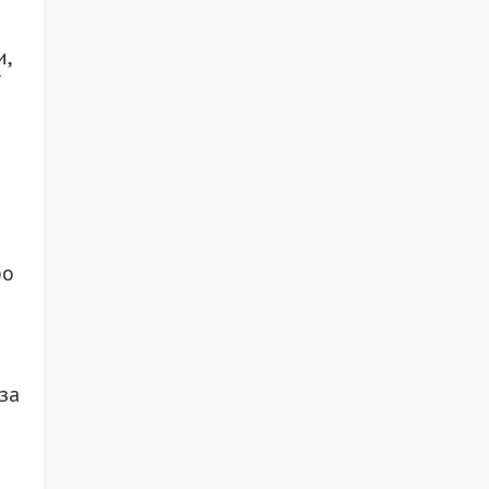
,
ї
бо
за