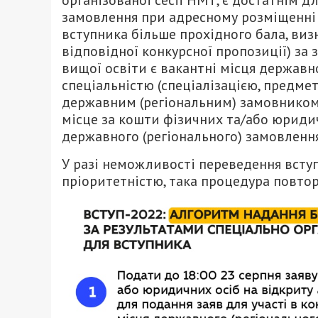
замовлення при адресному розміщенні 
вступника більше прохідного бала, ви
відповідної конкурсної пропозиції) за
вищої освіти є вакантні місця державн
спеціальністю (спеціалізацією, предме
державним (регіональним) замовником,
місце за кошти фізичних та/або юриди
державного (регіонального) замовлення
У разі неможливості переведення всту
пріоритетністю, така процедура повто