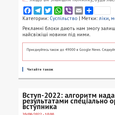
Facebook
Telegram
Twitter
WhatsApp
Viber
Email
Поділ
Категории:
Суспільство
| Метки:
ліки
,
м
Рекламні блоки дають нам змогу залиш
найсвіжіші новини під ними.
Приєднуйтесь також до 49000 в Google News. Слідкуйт
Читайте також
Вступ-2022: алгоритм над
результатами спеціально о
вступника
20/08/2022 - 10:00