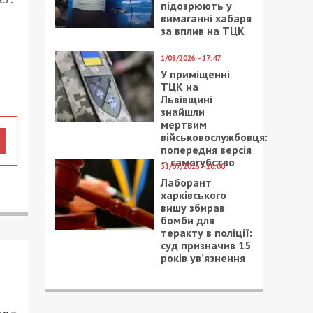
підозрюють у
вимаганні хабаря
за вплив на ТЦК
1/08/2026 - 17:47
У приміщенні
ТЦК на
Львівщині
знайшли
мертвим
військовослужбовця:
попередня версія
– самогубство
31/07/2026 - 20:00
Лаборант
харківського
вишу збирав
бомби для
теракту в поліції:
суд призначив 15
років ув’язнення