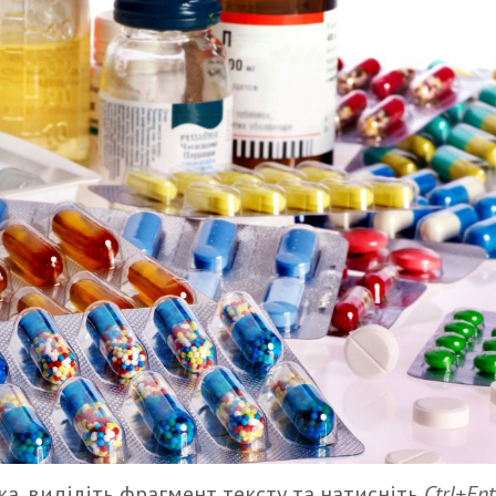
а, виділіть фрагмент тексту та натисніть
Ctrl+Ent