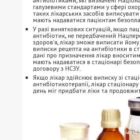
антибіотиками, які визначені Націон
галузевими стандартами у сфері охор
таких лікарських засобів виписувати 
мають надаватися пацієнтам безопла
У разі виняткових ситуацій, якщо пац
антибіотик, не передбачений Нацпер
здоров’я, лікар зможе виписати йому
виписки рецепта на антибіотики в ста
дані про призначення лікар вноситиме
мають надаватися в стаціонарі безо
договору з НСЗУ.
Якщо лікар здійснює виписку зі стац
антибіотикотерапії, лікар стаціонар
день міг придбати ліки та продовжит