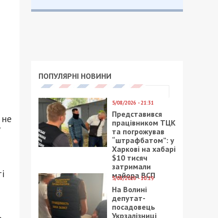
ПОПУЛЯРНІ НОВИНИ
5/08/2026 - 21:31
Представився
 не
працівником ТЦК
у
та погрожував
“штрафбатом”: у
Харкові на хабарі
$10 тисяч
затримали
ті
майора ВСП
5/08/2026 - 10:29
На Волині
депутат-
посадовець
Укрзалізниці