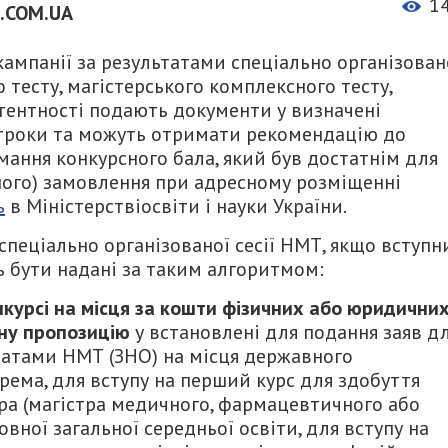
1
.COM.UA
 кампанії за результатами спеціально організован
 тесту, магістерського комплексного тесту,
етентності подають документи у визначені
 строки та можуть отримати рекомендацію до
ання конкурсного бала, який був достатнім для
ьного) замовлення при адресному розміщенні
ь
в Міністерствіосвіти і науки України.
спеціально організованої сесії НМТ, якщо вступн
ь бути надані за таким алгоритмом:
нкурсі на місця за кошти фізичних або юридични
сну пропозицію
у встановлені для подання заяв д
ьтатами НМТ (ЗНО) на місця державного
крема, для вступу на перший курс для здобуття
ра (магістра медичного, фармацевтичного або
вної загальної середньої освіти, для вступу на