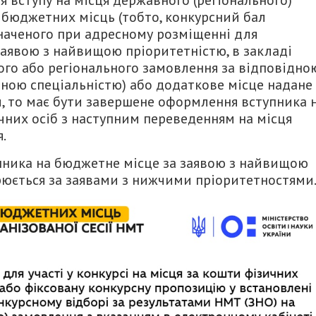
бюджетних місць (тобто, конкурсний бал
значеного при адресному розміщенні для
 заявою з найвищою пріоритетністю, в закладі
ого або регіонального замовлення за відповідно
тною спеціальністю) або додаткове місце надане
 то має бути завершене оформлення вступника 
чних осіб з наступним переведенням на місця
.
пника на бюджетне місце за заявою з найвищою
рюється за заявами з нижчими пріоритетностями