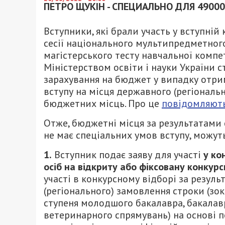
ПЕТРО ЩУКІН - СПЕЦИАЛЬНО ДЛЯ 49000
Вступники, які брали участь у вступній
сесії національного мультипредметного
магістерського тесту навчальної комп
Міністерством освіти і науки України
зарахування на бюджет у випадку отрим
вступу на місця державного (регіонал
бюджетних місць. Про це
повідомляют
Отже, бюджетні місця за результатами 
не має спеціальних умов вступу, можут
1.
Вступник подає заяву для участі
у ко
осіб на відкриту або фіксовану конкур
участі в конкурсному відборі за резул
(регіонального) замовлення строки (зо
ступеня молодшого бакалавра, бакалав
ветеринарного спрямувань) на основі по