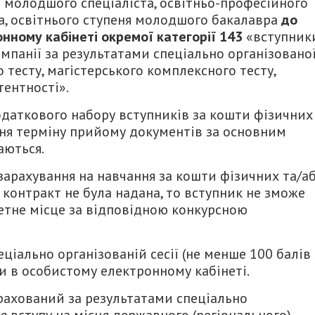
я молодшого спеціаліста, освітньо-професійного
, освітнього ступеня молодшого бакалавра
до
нному кабінеті окремої категорії 143
«вступники
ампанії за результатами спеціально організовано
 тесту, магістерського комплексного тесту,
тентності».
додаткового набору вступників за кошти фізичних
ння терміну прийому документів за основним
аються.
арахування на навчання за кошти фізичних та/а
контракт не була надана, то вступник не зможе
етне місце за відповідною конкурсною
іально організованій сесії (не менше 100 балів 
и в особистому електронному кабінеті.
рахований за результатами спеціально
ля вступу на місця державного (регіонального)