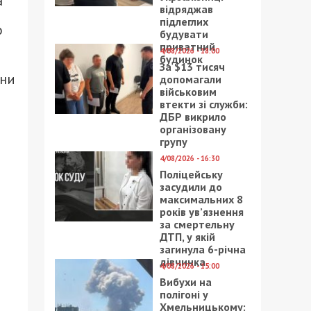
а
відряджав
підлеглих
о
будувати
приватний
4/08/2026 - 18:00
будинок
За $13 тисяч
они
допомагали
військовим
втекти зі служби:
ДБР викрило
організовану
групу
4/08/2026 - 16:30
Поліцейську
засудили до
максимальних 8
років ув’язнення
за смертельну
ДТП, у якій
загинула 6-річна
дівчинка
4/08/2026 - 15:00
Вибухи на
полігоні у
Хмельницькому: