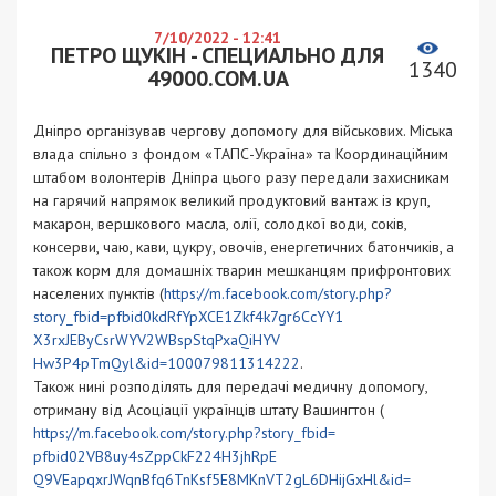
7/10/2022 - 12:41
ПЕТРО ЩУКІН - СПЕЦИАЛЬНО ДЛЯ
1340
49000.COM.UA
Дніпро організував чергову допомогу для військових. Міська
влада спільно з фондом «ТАПС-Україна» та Координаційним
штабом волонтерів Дніпра цього разу передали захисникам
на гарячий напрямок великий продуктовий вантаж із круп,
макарон, вершкового масла, олії, солодкої води, соків,
консерви, чаю, кави, цукру, овочів, енергетичних батончиків, а
також корм для домашніх тварин мешканцям прифронтових
населених пунктів (
https://m.facebook.com/story.
php?
story_fbid=
pfbid0kdRfYpXCE1Zkf4k7gr6CcYY1
X3rxJEByCsrWYV2WBspStqPxaQiHYV
Hw3P4pTmQyl&id=100079811314222
.
Також нині розподілять для передачі медичну допомогу,
отриману від Асоціації українців штату Вашингтон (
https://m.facebook.com/story.
php?story_fbid=
pfbid02VB8uy4sZppCkF224H3jhRpE
Q9VEapqxrJWqnBfq6TnKsf5E8MKnVT
2gL6DHijGxHl&id=