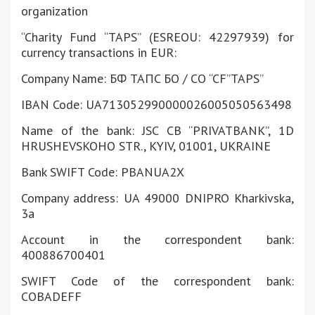
organization
“Charity Fund “TAPS” (ESREOU: 42297939) for
currency transactions in EUR:
Company Name: БФ TAПC БО / CO “CF”TAPS”
IBAN Code: UA713052990000026005050563498
Name of the bank: JSC CB “PRIVATBANK”, 1D
HRUSHEVSKOHO STR., KYIV, 01001, UKRAINE
Bank SWIFT Code: PBANUA2X
Company address: UA 49000 DNIPRO Kharkivska,
3a
Account in the correspondent bank:
400886700401
SWIFT Code of the correspondent bank:
COBADEFF