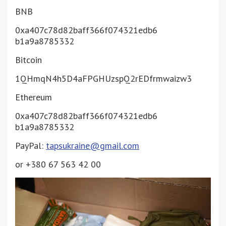
BNB
0xa407c78d82baff366f074321edb6
b1a9a8785332
Bitcoin
1QHmqN4h5D4aFPGHUzspQ2rEDfrmwa
izw3
Ethereum
0xa407c78d82baff366f074321edb6
b1a9a8785332
PayPal:
tapsukraine@gmail.com
or +380 67 563 42 00