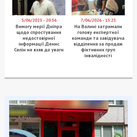
Загалом, міста готові допомагати одне одному
за будь-яких обставин — не чекаючи прохань
про це, пише Філатов.
«Тому що емпатія, віра в дружбу та вміння
трансформувати співчуття в реальну допомогу
дозволяють людству долати найбільші біди. А гра
в мовчанку і політика тиші від високих київських
начальників свідчать не лише про байдужість до
проблем місцевого самоврядування, а й про рівень
професійної компетенції. Бо ж йдеться про
функціонування транспортної системи
мільйонного міста», — написав Філатов, додавши,
що подібна відсутність діалогу досі є для нього
дивною.