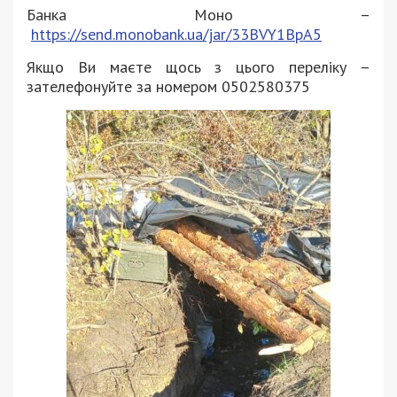
Банка Моно –
https://send.monobank.ua/jar/33BVY1BpA5
Якщо Ви маєте щось з цього переліку –
зателефонуйте за номером 0502580375