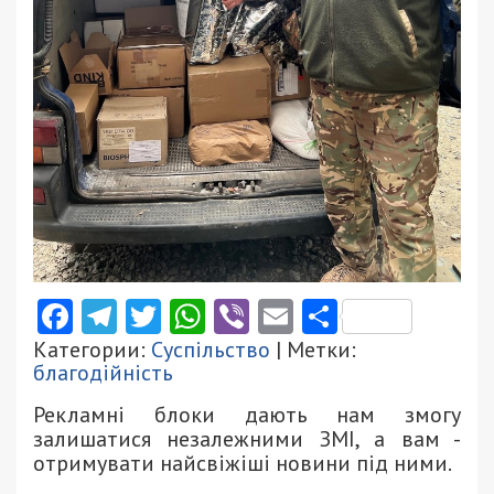
Facebook
Telegram
Twitter
WhatsApp
Viber
Email
Поділити
Категории:
Суспільство
| Метки:
благодійність
Рекламні блоки дають нам змогу
залишатися незалежними ЗМІ, а вам -
отримувати найсвіжіші новини під ними.