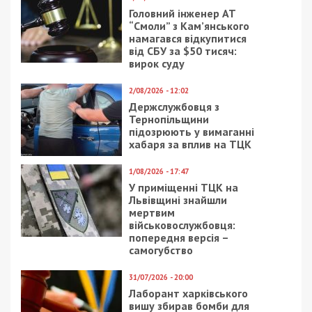
Приєднуйтесь також до 49000 в Google News. Слідкуйте
за останніми новинами!
Приєднатися
Читайте також
Предыдущая статья:
Бизнес на миграции по-днепровски
Следующая статья:
Продуктовий вантаж, медицина:
допомога від Дніпра