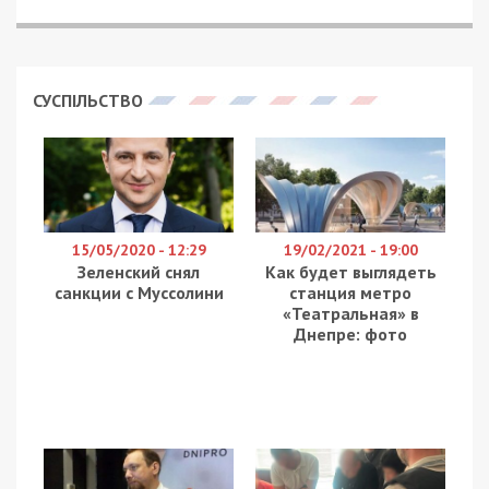
Тоді, як тиждень тому влучання російської
ракети вбило трьох людей на одному з АТП у
Дніпрі, місто втратило також близько сотні
автобусів громадського транспорту. Підтримати
дніпрян зголосилися інші територіальні громади
та представники бізнесу. «Мені першими
зателефонували друзі Дніпра. Міський голова
Києва Віталій Кличко, міський голова Вінниці
Сергій Моргунов, голова ДніпроОВА Валентин
Резніченко, підприємці Олександр Дитятковський
та Андрій Здесенко. Бо справжні друзі
пізнаються в біді, а добро завжди повертається
сторицею», — написав мер Дніпра Борис Філатов,
і оприлюднив світлини перших тридцяти
автобусів, які надійшли до міста зі столиці. На
маршрути Дніпра вони вийдуть вже наступного
тижня — після оформлення необхідних
документів. Вони курсуватимуть маршрутами
101К и 146К, де літеру «К» буде додано на
честь Києва та киян.