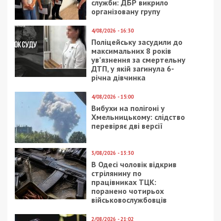
Facebook
Telegram
Twitter
WhatsApp
Viber
Email
Поділити
Категории:
Суспільство
| Метки:
транспорт
Рекламні блоки дають нам змогу
залишатися незалежними ЗМІ, а вам -
отримувати найсвіжіші новини під ними.