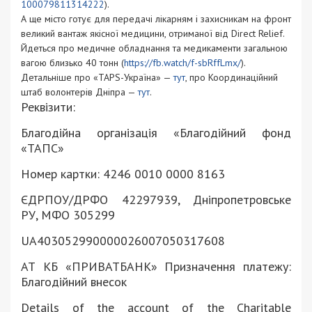
100079811314222
).
А ще місто готує для передачі лікарням і захисникам на фронт
великий вантаж якісної медицини, отриманої від Direct Relief.
Йдеться про медичне обладнання та медикаменти загальною
вагою близько 40 тонн (
https://fb.watch/f-sbRffLmx/
)
.
Детальніше про «TAPS-Україна» —
тут
, про Координаційний
штаб волонтерів Дніпра —
тут
.
Реквізити:
Благодійна організація «Благодійний фонд
«ТАПС»
Номер картки: 4246 0010 0000 8163
ЄДРПОУ/ДРФО 42297939, Дніпропетровське
РУ, МФО 305299
UA403052990000026007050317608
АТ КБ «ПРИВАТБАНК» Призначення платежу:
Благодійний внесок
Details of the account of the Charitable