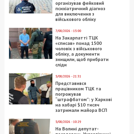
організував фейковий
психіатричний діагноз
для виключення з
військового обліку
7/08/2026 - 15:00
На Закарпатті ТЦК
«списав» понад 1500
чоловік з військового
обліку, а документи
знищили, щоб прибрати
сліди
5/08/2026 - 21:31
Представився
працівником ТЦК та
погрожував
“штрафбатом”: у Харкові
на хабарі $10 тисяч
затримали майора ВСП
5/08/2026 - 10:29
На Волині депутат-
посадовець Укрзалізниці