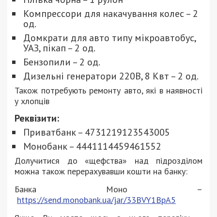
Компрессори для накачування колес – 2
од.
Домкрати для авто типу мікроавтобус,
УАЗ, пікап – 2 од.
Бензопили – 2 од.
Дизельні генератори 220В, 8 Квт – 2 од.
Також потребують ремонту авто, які в наявності
у хлопців
Реквізити:
Приватбанк – 4731219123543005
Монобанк – 4441114459461552
Долучитися до «щефства» над підрозділом
можна також перерахувавши кошти на банку:
Банка Моно –
https://send.monobank.ua/jar/33BVY1BpA5