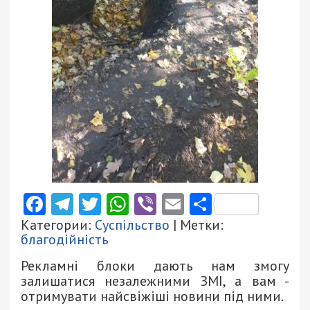
Facebook
Telegram
Twitter
WhatsApp
Viber
Email
Поділити
Категории:
Суспільство
| Метки:
благодійність
Рекламні блоки дають нам змогу
залишатися незалежними ЗМІ, а вам -
отримувати найсвіжіші новини під ними.