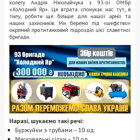
колегу Андрія Ніколайчука з 93-ої ОМБр
«Холодний Яр». Ця втрата спонукає нас тут, в
тилу, робити ще більше для нашої армії та
наших захисників. Ми беремо під «шефство»
окремий протитанковий підрозділ цієї славетної
бригади.
Наразі, шукаємо такі речі:
Буржуйки з трубами – 10 од.
Маскувальні сітки – 10 од.