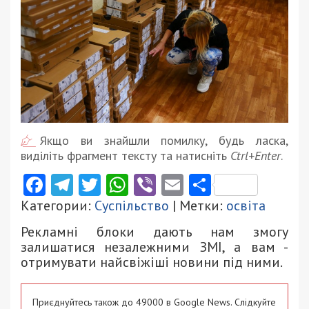
Якщо ви знайшли помилку, будь ласка,
виділіть фрагмент тексту та натисніть
Ctrl+Enter
.
Facebook
Telegram
Twitter
WhatsApp
Viber
Email
Поділити
Категории:
Суспільство
| Метки:
освіта
Рекламні блоки дають нам змогу
залишатися незалежними ЗМІ, а вам -
отримувати найсвіжіші новини під ними.
Приєднуйтесь також до 49000 в Google News. Слідкуйте