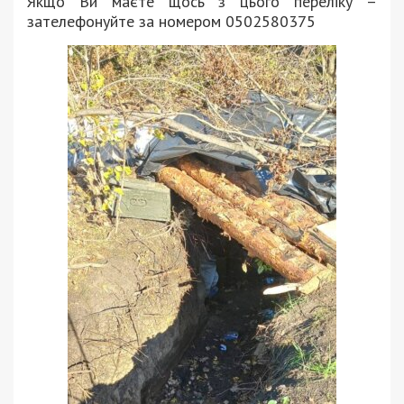
Якщо Ви маєте щось з цього переліку –
зателефонуйте за номером 0502580375