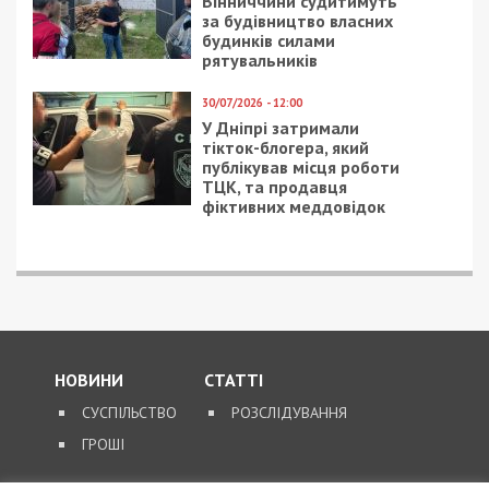
Вінниччини судитимуть
за будівництво власних
будинків силами
рятувальників
30/07/2026 - 12:00
У Дніпрі затримали
тікток-блогера, який
публікував місця роботи
ТЦК, та продавця
фіктивних меддовідок
НОВИНИ
СТАТТІ
СУСПІЛЬСТВО
РОЗСЛІДУВАННЯ
ГРОШІ