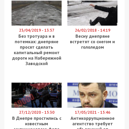
23/04/2019 - 13:57
26/02/2018 - 14:19
Без тротуара и в
Весну днепряне
потемках: днепряне
встретят со снегом и
просят сделать
гололедом
капитальный ремонт
дороги на Набережной
Заводской
27/12/2020 - 15:30
17/05/2021 - 15:46
В Днепре простились с
Антикоррупционное
известным
агентство требует
милиционером: фото
объяснений от