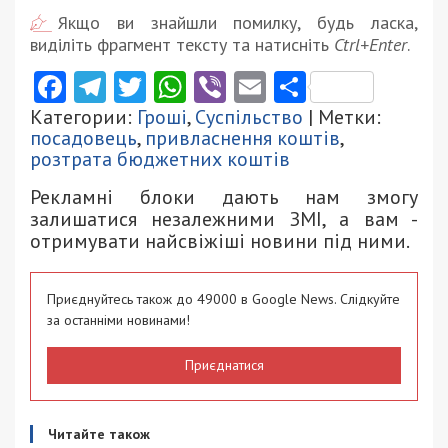
Якщо ви знайшли помилку, будь ласка,
виділіть фрагмент тексту та натисніть
Ctrl+Enter
.
Facebook
Telegram
Twitter
WhatsApp
Viber
Email
Поділити
Категории:
Гроші
,
Суспільство
| Метки:
посадовець
,
привласнення коштів
,
розтрата бюджетних коштів
Рекламні блоки дають нам змогу
залишатися незалежними ЗМІ, а вам -
отримувати найсвіжіші новини під ними.
Приєднуйтесь також до 49000 в Google News. Слідкуйте
за останніми новинами!
Приєднатися
Читайте також