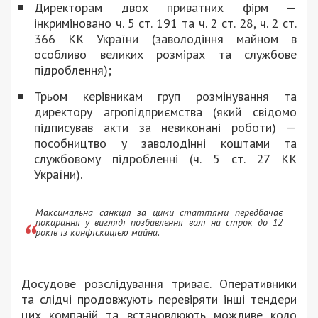
Директорам двох приватних фірм —
інкриміновано ч. 5 ст. 191 та ч. 2 ст. 28, ч. 2 ст.
366 КК України (заволодіння майном в
особливо великих розмірах та службове
підроблення);
Трьом керівникам груп розмінування та
директору агропідприємства (який свідомо
підписував акти за невиконані роботи) —
пособництво у заволодінні коштами та
службовому підробленні (ч. 5 ст. 27 КК
України).
Максимальна санкція за цими статтями передбачає
покарання у вигляді позбавлення волі на строк до 12
років із конфіскацією майна.
Досудове розслідування триває. Оперативники
та слідчі продовжують перевіряти інші тендери
цих компаній та встановлюють можливе коло