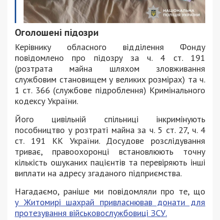
Оголошені підозри
Керівнику обласного відділення Фонду
повідомлено про підозру за ч. 4 ст. 191
(розтрата майна шляхом зловживання
службовим становищем у великих розмірах) та ч.
1 ст. 366 (службове підроблення) Кримінального
кодексу України.
Його цивільній спільниці інкримінують
пособництво у розтраті майна за ч. 5 ст. 27, ч. 4
ст. 191 КК України. Досудове розслідування
триває, правоохоронці встановлюють точну
кількість ошуканих пацієнтів та перевіряють інші
виплати на адресу згаданого підприємства.
Нагадаємо, раніше ми повідомляли про те, що
у Житомирі шахрай привласнював донати для
протезування військовослужбовиці ЗСУ.