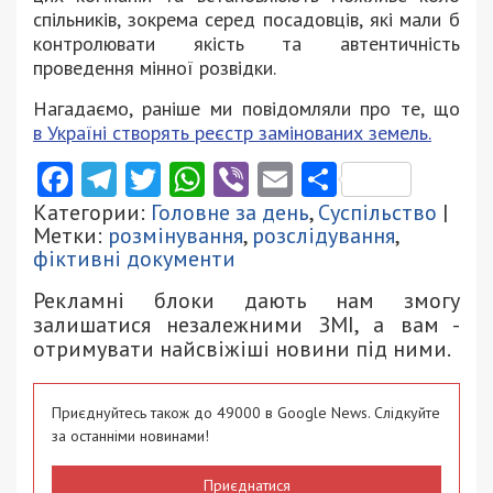
спільників, зокрема серед посадовців, які мали б
контролювати якість та автентичність
проведення мінної розвідки.
Нагадаємо, раніше ми повідомляли про те, що
в Україні створять реєстр замінованих земель.
Facebook
Telegram
Twitter
WhatsApp
Viber
Email
Поділити
Категории:
Головне за день
,
Суспільство
|
Метки:
розмінування
,
розслідування
,
фіктивні документи
Рекламні блоки дають нам змогу
залишатися незалежними ЗМІ, а вам -
отримувати найсвіжіші новини під ними.
Приєднуйтесь також до 49000 в Google News. Слідкуйте
за останніми новинами!
Приєднатися