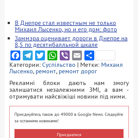
В Днепре стал известным не только
Михаил Лысенко, но и его дом: фото
Заммэра оценивает дороги в Днепре на
8,5 по десятибалльной шкале
Facebook
Telegram
Twitter
WhatsApp
Viber
Email
Поділити
Категории:
Суспільство
| Метки:
Михаил
Лысенко
,
ремонт
,
ремонт дорог
Рекламні блоки дають нам змогу
залишатися незалежними ЗМІ, а вам -
отримувати найсвіжіші новини під ними.
Приєднуйтесь також до 49000 в Google News. Слідкуйте
за останніми новинами!
Приєднатися