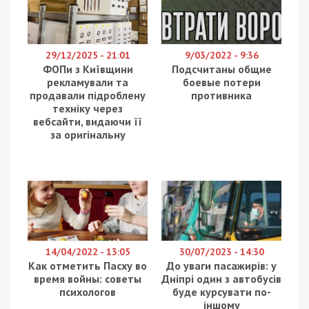
29/12/2025 - 21:01
9/03/2022 - 9:36
ФОПи з Київщини
Подсчитаны общие
рекламували та
боевые потери
продавали підроблену
противника
техніку через
вебсайти, видаючи її
за оригінальну
14/04/2022 - 13:05
30/07/2023 - 14:30
Как отметить Пасху во
До уваги пасажирів: у
время войны: советы
Дніпрі один з автобусів
психологов
буде курсувати по-
іншому