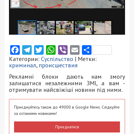
Facebook
Telegram
Twitter
WhatsApp
Viber
Email
Поділити
Категории:
Суспільство
| Метки:
криминал
,
происшествия
Рекламні блоки дають нам змогу
залишатися незалежними ЗМІ, а вам -
отримувати найсвіжіші новини під ними.
Приєднуйтесь також до 49000 в Google News. Слідкуйте
за останніми новинами!
Приєднатися