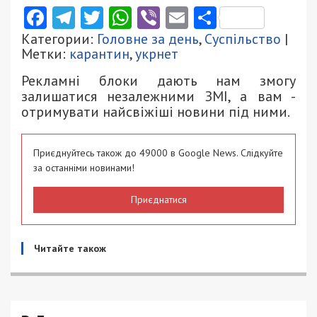
Facebook
Telegram
Twitter
WhatsApp
Viber
Email
Поділити
Категории:
Головне за день
,
Суспільство
|
Метки:
карантин
,
укрнет
Рекламні блоки дають нам змогу
залишатися незалежними ЗМІ, а вам -
отримувати найсвіжіші новини під ними.
Приєднуйтесь також до 49000 в Google News. Слідкуйте
за останніми новинами!
Приєднатися
Читайте також