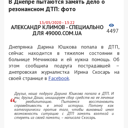
В Днепре пытаются замять дело о
резонансном ДТП: фото
13/05/2020 - 15:22
АЛЕКСАНДР КЛИМОВ - СПЕЦИАЛЬНО
4497
ДЛЯ 49000.COM.UA
Днепрянка Дарина Юшкова попала в ДТП,
сейчас находится в тяжелом состоянии в
больнице Мечникова и ей нужна помощь. Об
этом сообщила подруга пострадавшей –
днепровская журналистка Ирина Скосарь на
своей странице в
Facebook
.
Друзья, наша подруга Дарина Юшкова попала в ДТП. И
мы, друзья Даши, инициируем сбор средств на ее лечение
и реабилитацию. Пытаемся восстановить
справедливость в этой истории. Потому как
категорически против того, чтобы виновный имел
возможность ситуацию с ДТП замять взяткой и
стереть из своей памяти, – написала Скосарь.