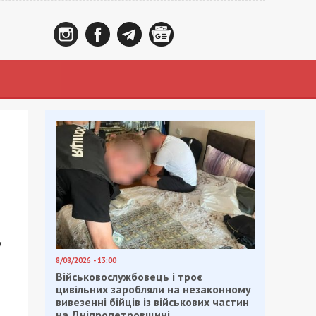
у
8/08/2026 - 13:00
Військовослужбовець і троє
цивільних заробляли на незаконному
вивезенні бійців із військових частин
на Дніпропетровщині