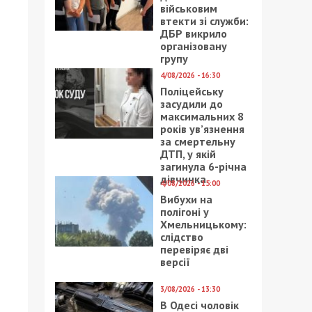
військовим
втекти зі служби:
ДБР викрило
організовану
групу
4/08/2026 - 16:30
Поліцейську
засудили до
максимальних 8
років ув’язнення
за смертельну
ДТП, у якій
загинула 6-річна
дівчинка
4/08/2026 - 15:00
Вибухи на
полігоні у
Хмельницькому:
слідство
перевіряє дві
версії
3/08/2026 - 13:30
В Одесі чоловік