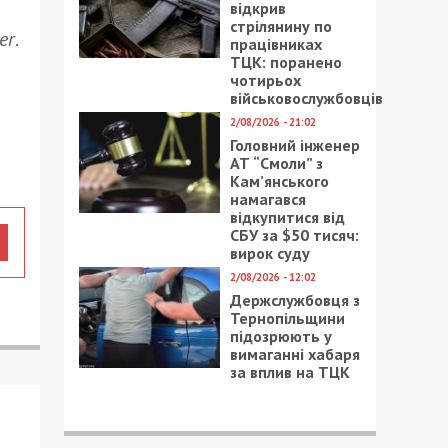
відкрив
стрілянину по
er
.
працівниках
ТЦК: поранено
чотирьох
військовослужбовців
2/08/2026 - 21:02
Головний інженер
АТ “Смоли” з
Кам’янського
намагався
відкупитися від
СБУ за $50 тисяч:
вирок суду
2/08/2026 - 12:02
Держслужбовця з
Тернопільщини
підозрюють у
вимаганні хабаря
за вплив на ТЦК