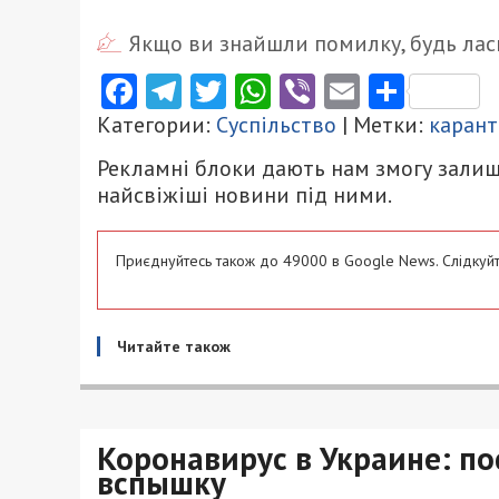
Якщо ви знайшли помилку, будь ласк
Facebook
Telegram
Twitter
WhatsApp
Viber
Email
Поділ
Категории:
Суспільство
| Метки:
каран
Рекламні блоки дають нам змогу залиш
найсвіжіші новини під ними.
Приєднуйтесь також до 49000 в Google News. Слідкуйт
Читайте також
Коронавирус в Украине: п
вспышку