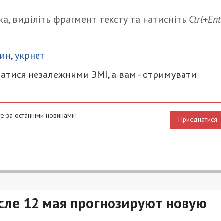
а, виділіть фрагмент тексту та натисніть
Ctrl+Ent
итися
тин
,
укрнет
атися незалежними ЗМІ, а вам - отримувати
е за останніми новинами!
Приєднатися
осле 12 мая прогнозируют новую