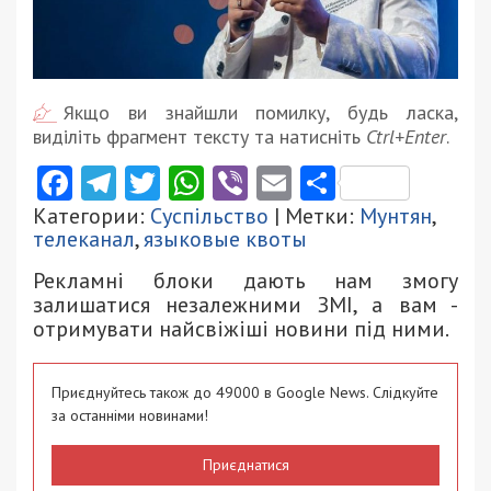
Якщо ви знайшли помилку, будь ласка,
виділіть фрагмент тексту та натисніть
Ctrl+Enter
.
Facebook
Telegram
Twitter
WhatsApp
Viber
Email
Поділити
Категории:
Суспільство
| Метки:
Мунтян
,
телеканал
,
языковые квоты
Рекламні блоки дають нам змогу
залишатися незалежними ЗМІ, а вам -
отримувати найсвіжіші новини під ними.
Приєднуйтесь також до 49000 в Google News. Слідкуйте
за останніми новинами!
Приєднатися