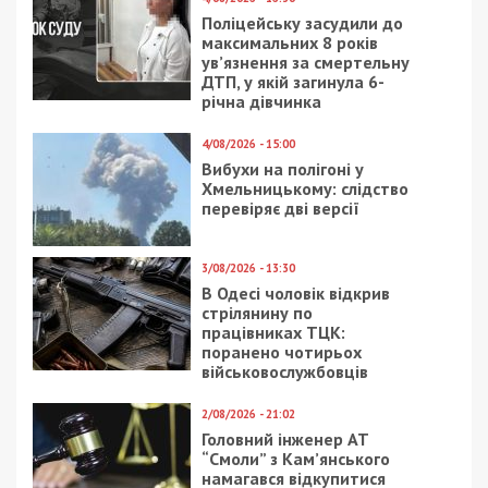
Поліцейську засудили до
максимальних 8 років
ув’язнення за смертельну
ДТП, у якій загинула 6-
річна дівчинка
4/08/2026 - 15:00
Вибухи на полігоні у
Хмельницькому: слідство
перевіряє дві версії
3/08/2026 - 13:30
В Одесі чоловік відкрив
стрілянину по
працівниках ТЦК:
поранено чотирьох
військовослужбовців
2/08/2026 - 21:02
Головний інженер АТ
“Смоли” з Кам’янського
намагався відкупитися