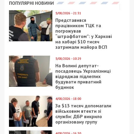
ПОПУЛЯРНІ НОВИНИ
5/08/2026 - 21:31
Представився
працівником ТЦК та
погрожував
“штрафбатом”: у Харкові
на хабарі $10 тисяч
затримали майора ВСП
5/08/2026 - 10:29
На Волині депутат-
посадовець Укрзалізниці
відряджав підлеглих
будувати приватний
будинок
4/08/2026 - 18:00
За $13 тисяч допомагали
військовим втекти зі
служби: ДБР викрило
організовану групу
4/08/2026 - 16:30