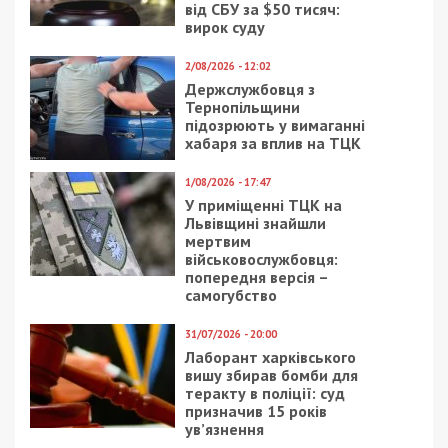
від СБУ за $50 тисяч:
вирок суду
2/08/2026 - 12:02
Держслужбовця з
Тернопільщини
підозрюють у вимаганні
хабаря за вплив на ТЦК
1/08/2026 - 17:47
У приміщенні ТЦК на
Львівщині знайшли
мертвим
військовослужбовця:
попередня версія –
самогубство
31/07/2026 - 20:00
Лаборант харківського
вишу збирав бомби для
теракту в поліції: суд
призначив 15 років
ув’язнення