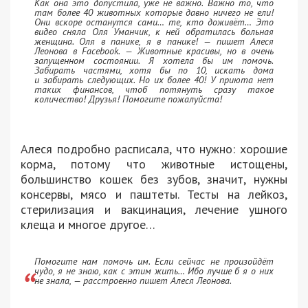
Как она это допустила, уже не важно. Важно то, что
там более 40 животных которые давно ничего не ели!
Они вскоре останутся сами… те, кто доживëт… Это
видео сняла Оля Уманчик, к ней обратилась больная
женщина. Оля в панике, я в панике! — пишет Алеся
Леонова в Facebook. — Животные красивы, но в очень
запущенном состоянии. Я хотела бы им помочь.
Забирать частями, хотя бы по 10, искать дома
и забирать следующих. Но их более 40! У приюта нет
таких финансов, чтоб потянуть сразу такое
количество! Друзья! Помогите пожалуйста!
Алеся подробно расписала, что нужно: хорошие
корма, потому что животные истощены,
большинство кошек без зубов, значит, нужны
консервы, мясо и паштеты. Тесты на лейкоз,
стерилизация и вакцинация, лечение ушного
клеща и многое другое…
Помогите нам помочь им. Если сейчас не произойдёт
чудо, я не знаю, как с этим жить… Ибо лучше б я о них
не знала, — расстроенно пишет Алеся Леонова.