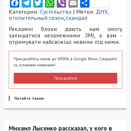
Facebook
Telegram
Twitter
WhatsApp
Viber
Email
Поділити
Категории:
Суспільство
| Метки:
ДНУ
,
отопительный сезон
,
скандал
Рекламні блоки дають нам змогу
залишатися незалежними ЗМІ, а вам -
отримувати найсвіжіші новини під ними.
Приєднуйтесь також до 49000 в Google News. Слідкуйте
за останніми новинами!
Приєднатися
Читайте також
Михаил Лысенко рассказал, у кого в