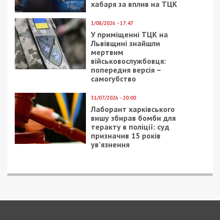
хабаря за вплив на ТЦК
1/08/2026 - 17:47
У приміщенні ТЦК на
Львівщині знайшли
мертвим
військовослужбовця:
попередня версія –
самогубство
31/07/2026 - 20:00
Лаборант харківського
вишу збирав бомби для
теракту в поліції: суд
призначив 15 років
ув’язнення