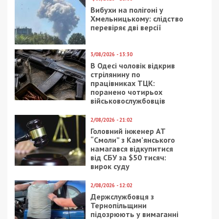
Вибухи на полігоні у
Хмельницькому: слідство
перевіряє дві версії
3/08/2026 - 13:30
В Одесі чоловік відкрив
стрілянину по
працівниках ТЦК:
поранено чотирьох
військовослужбовців
2/08/2026 - 21:02
Головний інженер АТ
“Смоли” з Кам’янського
намагався відкупитися
від СБУ за $50 тисяч:
вирок суду
2/08/2026 - 12:02
Держслужбовця з
Тернопільщини
підозрюють у вимаганні