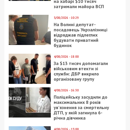
на хабарі $10 тисяч
затримали майора ВСП
5/08/2026 - 10:29
На Волині депутат-
посадовець Укрзалізниці
відряджав підлеглих
будувати приватний
будинок
4/08/2026 - 18:00
За $13 тисяч допомагали
військовим втекти зі
служби: ДБР викрило
організовану групу
4/08/2026 - 16:30
Поліцейську засудили до
максимальних 8 років
ув’язнення за смертельну
ДТП, у якій загинула 6-
річна дівчинка
4/08/2026 - 15:00