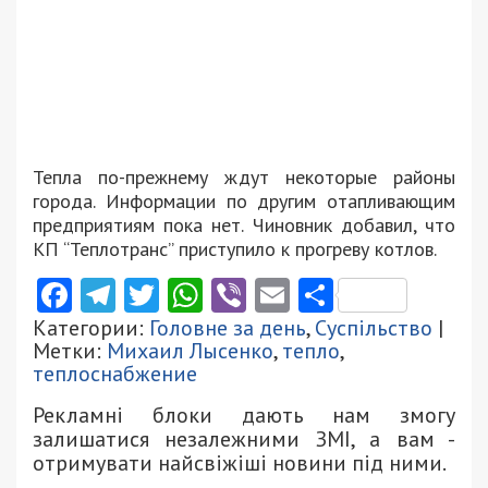
Тепла по-прежнему ждут некоторые районы
города. Информации по другим отапливающим
предприятиям пока нет. Чиновник добавил, что
КП “Теплотранс” приступило к прогреву котлов.
Facebook
Telegram
Twitter
WhatsApp
Viber
Email
Поділити
Категории:
Головне за день
,
Суспільство
|
Метки:
Михаил Лысенко
,
тепло
,
теплоснабжение
Рекламні блоки дають нам змогу
залишатися незалежними ЗМІ, а вам -
отримувати найсвіжіші новини під ними.