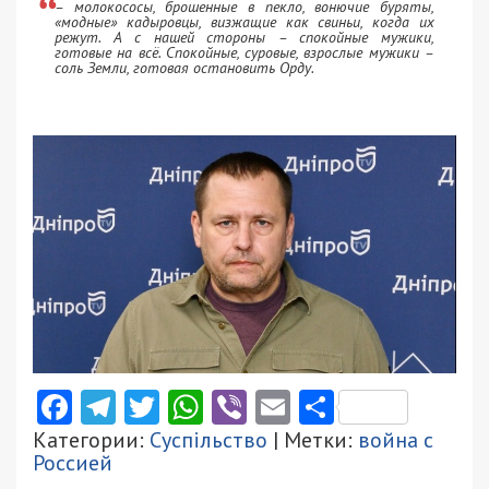
– молокососы, брошенные в пекло, вонючие буряты,
«модные» кадыровцы, визжащие как свиньи, когда их
режут. А с нашей стороны – спокойные мужики,
готовые на всё. Спокойные, суровые, взрослые мужики –
соль Земли, готовая остановить Орду.
Facebook
Telegram
Twitter
WhatsApp
Viber
Email
Поділити
Категории:
Суспільство
| Метки:
война с
Россией