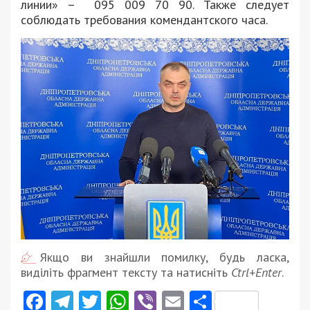
линии» – 095 009 70 90. Также следует
соблюдать требования комендантского часа.
Якщо ви знайшли помилку, будь ласка,
виділіть фрагмент тексту та натисніть
Ctrl+Enter
.
Facebook
Telegram
Twitter
WhatsApp
Viber
Email
Поділити