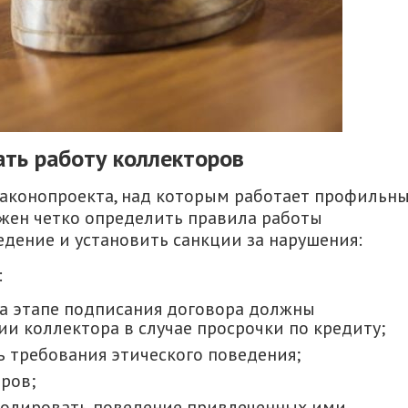
ать работу коллекторов
законопроекта, над которым работает профильн
жен четко определить правила работы
едение и установить санкции за нарушения:
:
а этапе подписания договора должны
и коллектора в случае просрочки по кредиту;
 требования этического поведения;
ров;
ролировать поведение привлеченных ими