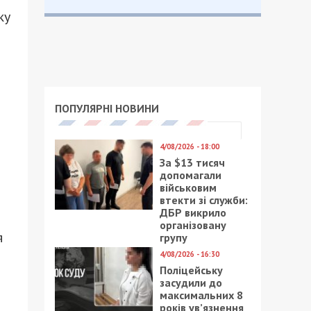
ку
ПОПУЛЯРНІ НОВИНИ
4/08/2026 - 18:00
За $13 тисяч
допомагали
військовим
втекти зі служби:
ДБР викрило
організовану
я
групу
4/08/2026 - 16:30
Поліцейську
засудили до
максимальних 8
років ув’язнення