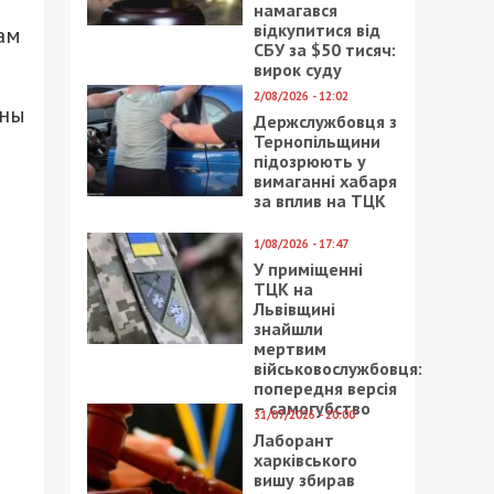
намагався
відкупитися від
ам
СБУ за $50 тисяч:
вирок суду
2/08/2026 - 12:02
ины
Держслужбовця з
Тернопільщини
підозрюють у
вимаганні хабаря
за вплив на ТЦК
1/08/2026 - 17:47
м
У приміщенні
ТЦК на
Львівщині
знайшли
мертвим
військовослужбовця:
попередня версія
– самогубство
31/07/2026 - 20:00
Лаборант
харківського
вишу збирав