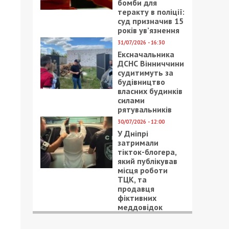
бомби для
теракту в поліції:
суд призначив 15
років ув’язнення
31/07/2026 - 16:30
Ексначальника
ДСНС Вінниччини
судитимуть за
будівництво
власних будинків
силами
рятувальників
30/07/2026 - 12:00
У Дніпрі
затримали
тікток-блогера,
який публікував
місця роботи
ТЦК, та
продавця
фіктивних
меддовідок