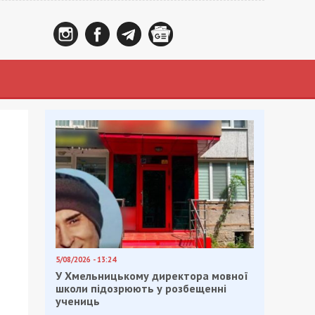
5/08/2026 - 13:24
У Хмельницькому директора мовної
школи підозрюють у розбещенні
учениць