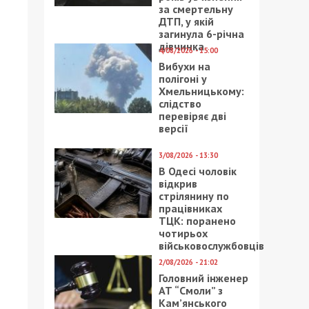
за смертельну
ДТП, у якій
загинула 6-річна
дівчинка
4/08/2026 - 15:00
Вибухи на
полігоні у
Хмельницькому:
слідство
перевіряє дві
версії
3/08/2026 - 13:30
В Одесі чоловік
відкрив
стрілянину по
працівниках
ТЦК: поранено
чотирьох
військовослужбовців
2/08/2026 - 21:02
Головний інженер
АТ “Смоли” з
Кам’янського