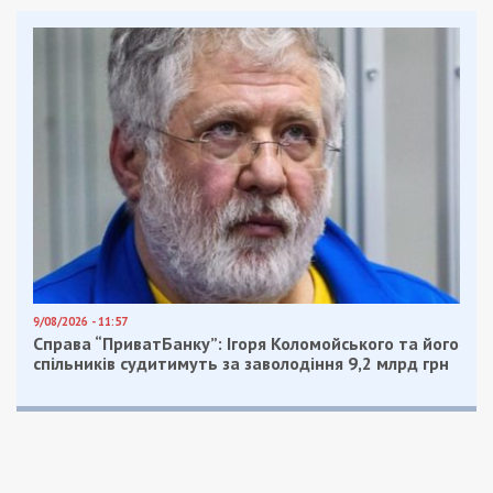
покриття боргів за азартні ігри.
“Слідством встановлено, що з квітня по липень 2025
року військовослужбовець передавав представнику ФСБ
РФ дані про місця дислокації підрозділів Збройних Сил
України, ДПСУ та інших військових формувань на
території Харківської області — зокрема, на
Куп’янському та Великобурлуцькому напрямках.
Отриману інформацію ворог використовував для
коригування вогневих ударів по позиціях українських сил
та планування дій своїх підрозділів.
Крім того, у липні 2025 року підозрюваний передав
координати чотирьох блокпостів, розташованих у
Харківській, Київській та Львівській областях, чим
поставив під загрозу життя військовослужбовців та
правоохоронців. За кожну з переданих локацій він
отримував грошову винагороду на електронні гаманці”,
– йдеться у повідомленні Спецпрокуратури у сфері
оборони Східного регіону.
Підозрюваного у держзраді затримано під час
чергової передачі інформації про місця
розміщення блокпостів. Наразі йому обрано
запобіжний захід у вигляді тримання під вартою.