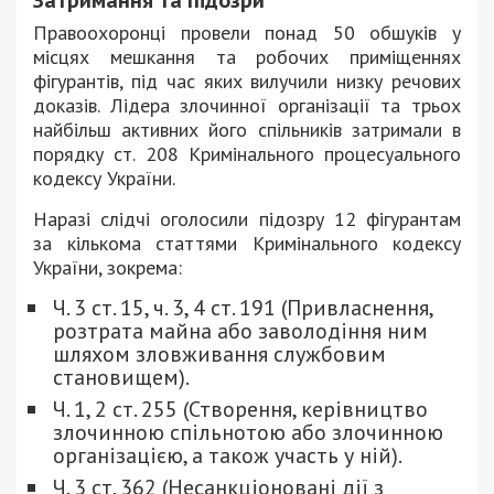
Правоохоронці провели понад 50 обшуків у
місцях мешкання та робочих приміщеннях
фігурантів, під час яких вилучили низку речових
доказів. Лідера злочинної організації та трьох
найбільш активних його спільників затримали в
порядку ст. 208 Кримінального процесуального
кодексу України.
Наразі слідчі оголосили підозру 12 фігурантам
за кількома статтями Кримінального кодексу
України, зокрема:
Ч. 3 ст. 15, ч. 3, 4 ст. 191 (Привласнення,
розтрата майна або заволодіння ним
шляхом зловживання службовим
становищем).
Ч. 1, 2 ст. 255 (Створення, керівництво
злочинною спільнотою або злочинною
організацією, а також участь у ній).
Ч. 3 ст. 362 (Несанкціоновані дії з