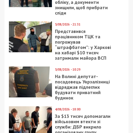
Предыдущая статья:
На Київщині директор держпідприємства
НААН організував виведення з
держвласності землі на понад 22 млн грн
Следующая статья:
У ексначальника ДСНС на Запоріжжі
Мілаєнка виявили майже 13 млн грн
необґрунтованих активів
ГРОШІ