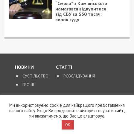
Ми використовуємо cookie для найкращого представлення
нашого сайту. Якщо Ви продовжите використовувати сайт,
ми вважатимемо, що Вас це влаштовує.
9/08/2026 - 11:57
Справа “ПриватБанку”: Ігоря Коломойського та його
OK
спільників судитимуть за заволодіння 9,2 млрд грн