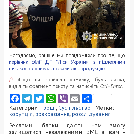
Нагадаємо, раніше ми повідомляли про те, що
керівник філії ДП “Ліси України” з підлеглими
незаконно привласнювали лісопродукцію.
Якщо ви знайшли помилку, будь ласка,
виділіть фрагмент тексту та натисніть
Ctrl+Enter
.
Facebook
Telegram
Twitter
WhatsApp
Viber
Email
Поділити
Категории:
Гроші
,
Суспільство
| Метки:
корупція
,
розкрадання
,
розслідування
Рекламні блоки дають нам змогу
залишатися незалежними ЗМІ, а вам -