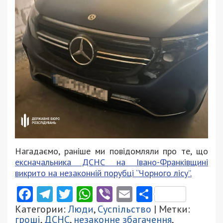
Нагадаємо, раніше ми повідомляли про те, що
ексначальника ДСНС на Івано-Франківщині
викрито на незаконній порубці “Чорного лісу”.
Facebook
Telegram
Twitter
WhatsApp
Viber
Email
Поділити
Категории:
Люди
,
Суспільство
| Метки:
гроші
,
ДСНС
,
незаконне збагачення
,