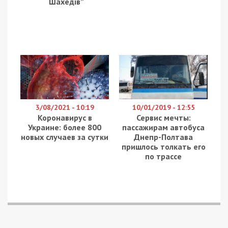
Військова контррозвідка Служби безпеки України
затримала агента ФСБ в одному з бойових
підрозділів Сил оборони на Харківщині. 26-річний
мобілізований, який виявився залежним від
азартних ігор, коригував російські авіабомби та
важку артилерію по позиціях свого підрозділу, а
також збирав дані для можливих “проривів”
окупантів. Про це повідомляє
49000
з посиланням
на СБУ та Спеціалізовану прокуратуру у сфері
оборони Східного регіону.
Як стало відомо, зрадником виявився 26-річний
військовослужбовець, якого ворог завербував
через Телеграм-канал, що пропонував “легкі
заробітки”. За попередніми даними, агент
погодився на співпрацю з російськими
спецслужбами, оскільки шукав кошти для