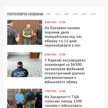
Нагадаємо, раніше ми повідомляли про те, що
СБУ затримала російського “крота” у ЗСУ.
Facebook
Telegram
Twitter
WhatsApp
Viber
Email
Поділити
Категории:
Головне за день
,
Суспільство
|
Метки:
військовий
,
зрадник
Рекламні блоки дають нам змогу
залишатися незалежними ЗМІ, а вам -
отримувати найсвіжіші новини під ними.
Приєднуйтесь також до 49000 в Google News. Слідкуйте
за останніми новинами!
Приєднатися
Читайте також