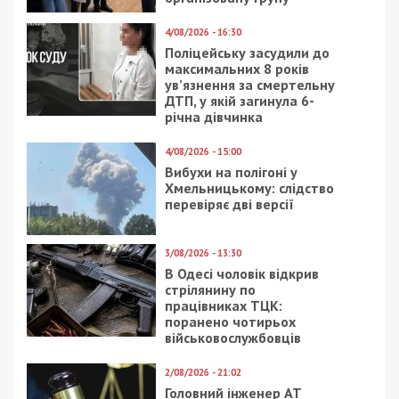
28/03/2024 - 10:40
5/06/2019 - 16:26
Вночі над
В Днепре
Дніпропетровською
реанимируют дом без
областю знищено 8
основания: фото
“Шахедів”
3/08/2021 - 10:19
10/01/2019 - 12:55
Коронавирус в
Сервис мечты:
Украине: более 800
пассажирам автобуса
новых случаев за сутки
Днепр-Полтава
пришлось толкать его
по трассе