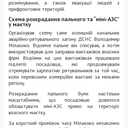
розмінування, а також евакуації людей з
прифронтових територій.
Схема розкрадання пального та “міні-АЗС”
у маєтку
Організував схему саме колишній начальник
аварійно-рятувального загону ДСНС Володимир
Мілаєнко. Відомче пальне він списував, а потім
використовував для заправки вантажівок власних
фірм. Водіями на цих вантажівках працювали
підлеглі посадовця, які продовжували
отримувати зарплатню рятувальників за той час,
коли перевозили комерційні вантажі за межами
регіону.
Розкрадання пального були настільки
масштабними, що посадовцю довелося
облаштувати міні-АЗС прямо на території
власного маєтку.
За короткий проміжок часу Мілаєнко незаконно