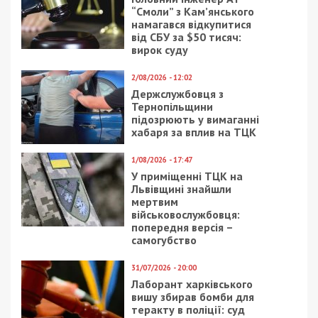
“Смоли” з Кам’янського
намагався відкупитися
від СБУ за $50 тисяч:
вирок суду
2/08/2026 - 12:02
Держслужбовця з
Тернопільщини
підозрюють у вимаганні
хабаря за вплив на ТЦК
1/08/2026 - 17:47
У приміщенні ТЦК на
Львівщині знайшли
мертвим
військовослужбовця:
попередня версія –
самогубство
31/07/2026 - 20:00
Лаборант харківського
вишу збирав бомби для
теракту в поліції: суд