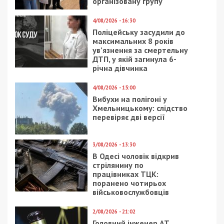
організовану групу
4/08/2026 - 16:30
Поліцейську засудили до
максимальних 8 років
ув’язнення за смертельну
ДТП, у якій загинула 6-
річна дівчинка
4/08/2026 - 15:00
Вибухи на полігоні у
Хмельницькому: слідство
перевіряє дві версії
3/08/2026 - 13:30
В Одесі чоловік відкрив
стрілянину по
працівниках ТЦК:
поранено чотирьох
військовослужбовців
2/08/2026 - 21:02
Головний інженер АТ