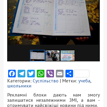
Facebook
Telegram
Twitter
WhatsApp
Viber
Email
Поділити
Категории:
Суспільство
| Метки:
учеба
,
школьники
Рекламні блоки дають нам змогу
залишатися незалежними ЗМІ, а вам -
отримувати найсвіжіші новини під ними.