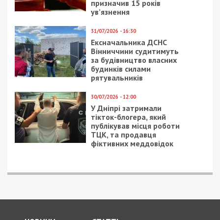
призначив 15 років
ув’язнення
31/07/2026 - 16:30
Ексначальника ДСНС
Вінниччини судитимуть
за будівництво власних
будинків силами
рятувальників
30/07/2026 - 12:00
У Дніпрі затримали
тікток-блогера, який
публікував місця роботи
ТЦК, та продавця
фіктивних меддовідок