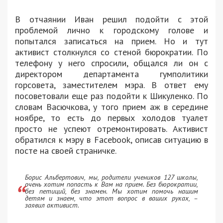
В отчаянии Иван решил подойти с этой
проблемой лично к городскому голове и
попытался записаться на прием. Но и тут
активист столкнулся со стеной бюрократии. По
телефону у него спросили, общался ли он с
директором департамента гумполитики
горсовета, заместителем мэра. В ответ ему
посоветовали еще раз подойти к Шикуленко. По
словам Васючкова, у того прием аж в середине
ноябре, то есть до первых холодов туалет
просто не успеют отремонтировать. Активист
обратился к мэру в Facebook, описав ситуацию в
посте на своей страничке.
Борис Альбертович, мы, родители учеников 127 школы,
очень хотим попасть к Вам на прием. Без бюрократии,
без петиций, без знамен. Мы хотим помочь нашим
детям и знаем, что этот вопрос в ваших руках, –
заявил активист.