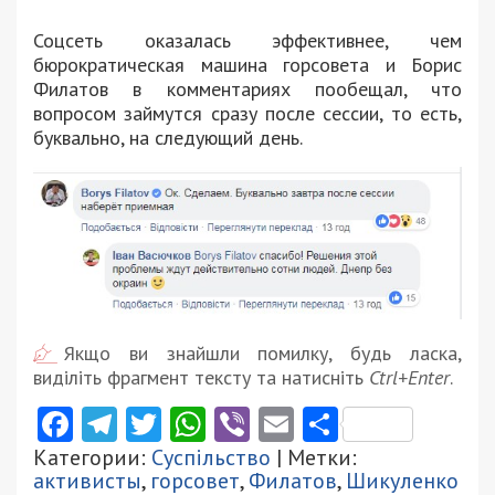
Соцсеть оказалась эффективнее, чем
бюрократическая машина горсовета и Борис
Филатов в комментариях пообещал, что
вопросом займутся сразу после сессии, то есть,
буквально, на следующий день.
Якщо ви знайшли помилку, будь ласка,
виділіть фрагмент тексту та натисніть
Ctrl+Enter
.
Facebook
Telegram
Twitter
WhatsApp
Viber
Email
Поділити
Категории:
Суспільство
| Метки:
активисты
,
горсовет
,
Филатов
,
Шикуленко