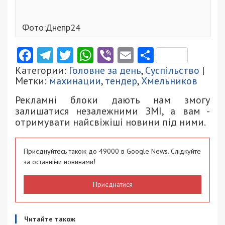
Фото:Днепр24
Facebook
Telegram
Twitter
WhatsApp
Viber
Email
Поділити
Категории:
Головне за день
,
Суспільство
|
Метки:
махинации
,
тендер
,
Хмельников
Рекламні блоки дають нам змогу
залишатися незалежними ЗМІ, а вам -
отримувати найсвіжіші новини під ними.
Приєднуйтесь також до 49000 в Google News. Слідкуйте
за останніми новинами!
Приєднатися
Читайте також