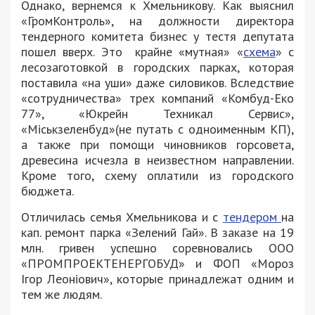
Однако, вернемся к Хмельникову. Как выяснил
«ГромКонтроль», на должности директора
тендерного комитета бизнес у тестя депутата
пошел вверх. Это крайне «мутная» «
схема
» с
лесозаготовкой в городских парках, которая
поставила «на уши» даже силовиков. Вследствие
«сотрудничества» трех компаний «Комбуд-Еко
77», «Юкрейн Техникал Сервис»,
«Міськзеленбуд»(не путать с одноименным КП),
а также при помощи чиновников горсовета,
древесина исчезла в неизвестном направлении.
Кроме того, схему оплатили из городского
бюджета.
Отличилась семья Хмельникова и с
тендером
на
кап. ремонт парка «Зелений Гай». В заказе на 19
млн. гривен успешно соревновались ООО
«ПРОМПРОЕКТЕНЕРГОБУД» и ФОП «Мороз
Ігор Леоніович», которые принадлежат одним и
тем же людям.