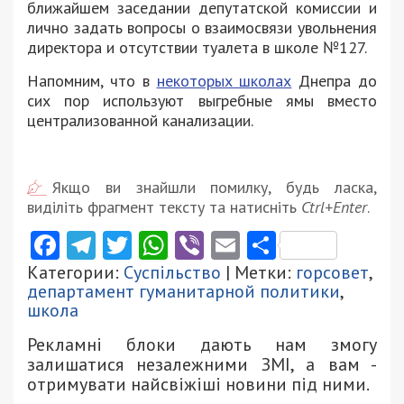
ближайшем заседании депутатской комиссии и
лично задать вопросы о взаимосвязи увольнения
директора и отсутствии туалета в школе №127.
Напомним, что в
некоторых школах
Днепра до
сих пор используют выгребные ямы вместо
централизованной канализации.
Якщо ви знайшли помилку, будь ласка,
виділіть фрагмент тексту та натисніть
Ctrl+Enter
.
Facebook
Telegram
Twitter
WhatsApp
Viber
Email
Поділити
Категории:
Суспільство
| Метки:
горсовет
,
департамент гуманитарной политики
,
школа
Рекламні блоки дають нам змогу
залишатися незалежними ЗМІ, а вам -
отримувати найсвіжіші новини під ними.