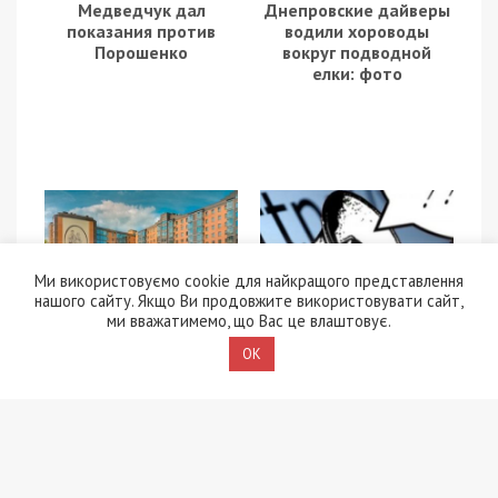
Медведчук дал
Днепровские дайверы
показания против
водили хороводы
Порошенко
вокруг подводной
елки: фото
Ми використовуємо cookie для найкращого представлення
нашого сайту. Якщо Ви продовжите використовувати сайт,
13/07/2018 - 9:48
27/04/2023 - 15:29
ми вважатимемо, що Вас це влаштовує.
Горсовет отберет
Справжніх буйних
землю у запорожского
мало: як евакуація
OK
экс-регионала
змінила життя
дніпровських
активістів