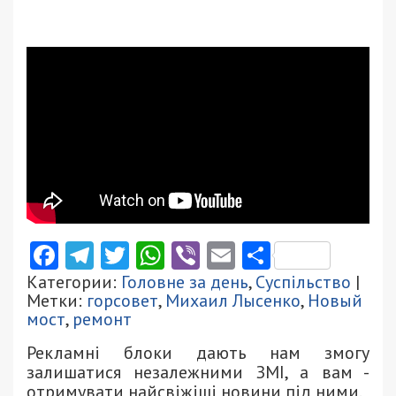
Facebook
Telegram
Twitter
WhatsApp
Viber
Email
Поділити
Категории:
Головне за день
,
Суспільство
|
Метки:
горсовет
,
Михаил Лысенко
,
Новый
мост
,
ремонт
Рекламні блоки дають нам змогу
залишатися незалежними ЗМІ, а вам -
отримувати найсвіжіші новини під ними.