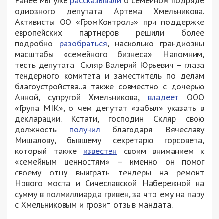
Ранее мы уже
рассказывали
о семейном подряде
одиозного депутата Артема Хмельникова.
Активисты ОО «ГромКонтроль» при поддержке
европейских партнеров решили более
подробно
разобраться
, насколько грандиозны
масштабы «семейного бизнеса». Напомним,
тесть депутата Скляр Валерий Юрьевич – глава
тендерного комитета и заместитель по делам
благоустройства..а также совместно с дочерью
Анной, супругой Хмельникова,
владеет
ООО
«Група МІК», о чем депутат «забыл» указать в
декларации. Кстати, господин Скляр свою
должность
получил
благодаря Вячеславу
Мишалову, бывшему секретарю горсовета,
который также
известен
своим вниманием к
«семейным ценностям» – именно он помог
своему отцу выиграть тендеры на ремонт
Нового моста и Сичеславской Набережной на
сумму в полмиллиарда гривен, за что ему на пару
с Хмельниковым и грозит отзыв мандата.