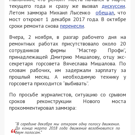
текущего года и сразу же вызвал
дискуссии
.
Летом заммэра Михаил Лысенко
обещал
, что
мост откроют 1 декабря 2017 года. В октябре
сроки ремонта снова
перенесли
.
Вчера, 2 ноября, в разгар рабочего дня на
ремонтных работах присутствовало около 20
сотрудников фирмы “Мастер Профи”,
принадлежащей Дмитрию Мишалову, отцу экс-
секретаря горсовета Вячеслава Мишалова. По
словам рабочих, им задержали зарплату за
прошлый месяц. А необходимую технику у
горсовета приходится “выбивать”.
По просьбе журналистов, ситуацию со срывом
сроков реконструкции Нового моста
прокомментировал заммэра:
“В середине декабря мы откроем одну полосу движения.
До конца марта 2018 года движение возобновится по
двум полосам.”