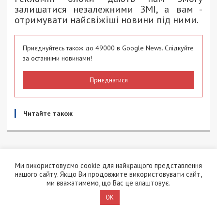
залишатися незалежними ЗМІ, а вам -
отримувати найсвіжіші новини під ними.
Приєднуйтесь також до 49000 в Google News. Слідкуйте
за останніми новинами!
Приєднатися
Читайте також
В Днепре обнаружили уникальный
Ми використовуємо cookie для найкращого представлення
архитектурный объект: видео
нашого сайту. Якщо Ви продовжите використовувати сайт,
ми вважатимемо, що Вас це влаштовує.
OK
19/06/2021 - 11:00
ПЕТРО ЩУКІН - СПЕЦИАЛЬНО ДЛЯ
2976
49000.COM.UA