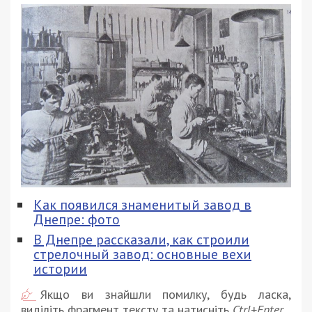
Как появился знаменитый завод в
Днепре: фото
В Днепре рассказали, как строили
стрелочный завод: основные вехи
истории
Якщо ви знайшли помилку, будь ласка,
виділіть фрагмент тексту та натисніть
Ctrl+Enter
.