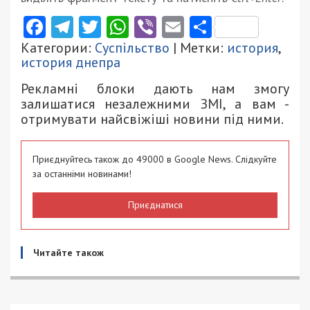
Facebook
Telegram
Twitter
WhatsApp
Viber
Email
Поділити
Категории:
Суспільство
| Метки:
история
,
история днепра
Рекламні блоки дають нам змогу
залишатися незалежними ЗМІ, а вам -
отримувати найсвіжіші новини під ними.
Приєднуйтесь також до 49000 в Google News. Слідкуйте
за останніми новинами!
Приєднатися
Читайте також