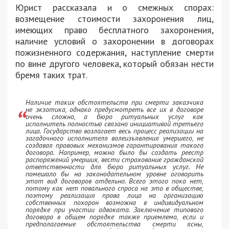
Юрист рассказала и о смежных спорах:
возмещение стоимости захоронения лиц,
имеющих право бесплатного захоронения,
наличие условий о захоронении в договорах
пожизненного содержания, наступление смерти
по вине другого человека, который обязан нести
бремя таких трат.
Наличие таких обстоятельств при смерти заказчика
не экзотика, однако предусмотреть все их в договоре
очень сложно, а бюро ритуальных услуг как
исполнитель полностью связано инициативой третьего
лица. Государство возлагает весь процесс реализации на
загадочного исполнителя волеизъявления умершего, не
создавая правовых механизмов гарантирования такого
договора. Например, можно было бы создать реестр
распоряжений умерших, вести страхование гражданской
ответственности для бюро ритуальных услуг. Не
помешало бы на законодательном уровне оговорить
этот вид договоров отдельно. Всего этого пока нет,
потому как нет повального спроса на это в обществе,
поэтому реализация права лица на организацию
собственных похорон возможна в индивидуальном
порядке при участии адвоката. Заключение типового
договора в общем порядке также приемлемо, если и
предполагаемые обстоятельства смерти ясны,