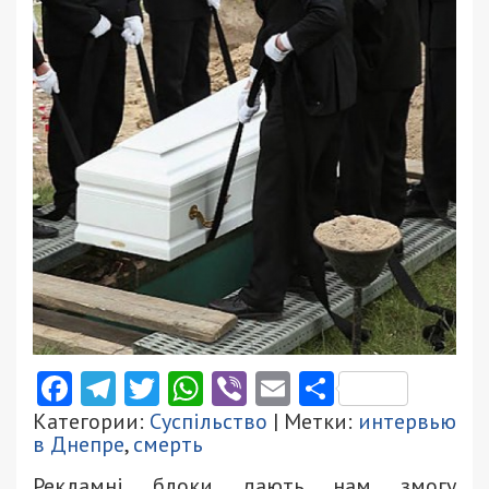
Facebook
Telegram
Twitter
WhatsApp
Viber
Email
Поділити
Категории:
Суспільство
| Метки:
интервью
в Днепре
,
смерть
Рекламні блоки дають нам змогу