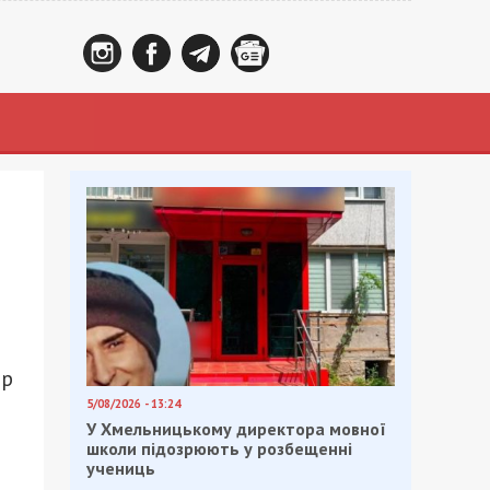
тр
5/08/2026 - 13:24
У Хмельницькому директора мовної
школи підозрюють у розбещенні
учениць