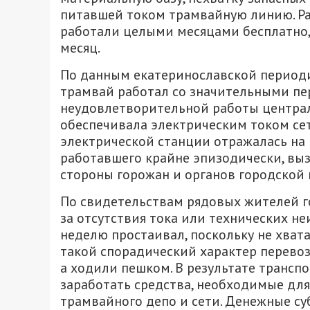
питавшей током трамвайную линию. Ра
работали целыми месяцами бесплатно, 
месяц.
По данным екатеринославской периоди
трамвай работал со значительными пе
неудовлетворительной работы централ
обеспечивала электрическим током сет
электрической станции отражалась на 
работавшего крайне эпизодически, выз
стороны горожан и органов городской 
По свидетельствам рядовых жителей го
за отсутствия тока или технических не
неделю простаивал, поскольку не хват
такой спорадический характер перевоз
а ходили пешком. В результате транс
заработать средства, необходимые дл
трамвайного депо и сети. Денежные с