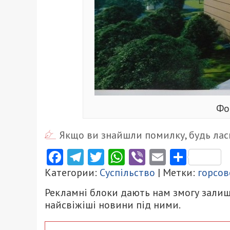
Фо
Якщо ви знайшли помилку, будь ласк
Facebook
Telegram
Twitter
WhatsApp
Viber
Email
Поділ
Категории:
Суспільство
| Метки:
горсов
Рекламні блоки дають нам змогу залиш
найсвіжіші новини під ними.