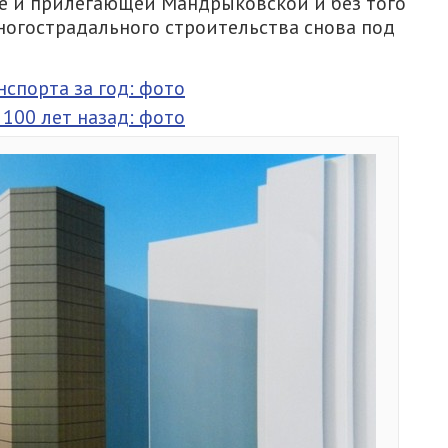
ке и прилегающей Мандрыковской и без того
многострадального строительства снова под
спорта за год: фото
100 лет назад: фото