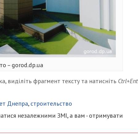
то – gorod.dp.ua
а, виділіть фрагмент тексту та натисніть
Ctrl+Ent
итися
ет Днепра
,
строительство
атися незалежними ЗМІ, а вам - отримувати