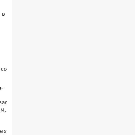
 в
 со
з-
вая
м,
ных