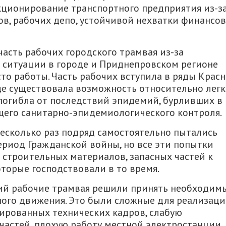
ционирование транспортного предприятия из-з
ов, рабочих депо, устойчивой нехватки финансов
часть рабочих городского трамвая из-за
ситуации в городе и Приднепровском регионе
о работы. Часть рабочих вступила в ряды Крас
где существовала возможность относительно лег
погибла от последствий эпидемий, бурливших в
щего санитарно-эпидемиологического контроля.
есколько раз подряд самостоятельно пытались
ериод Гражданской войны, но все эти попытки
я строительных материалов, запасных частей к
оторые господствовали в то время.
ний рабочие трамвая решили принять необходим
ого движения. Это были сложные для реализац
ированных технических кадров, слабую
 частей, плохую работу местной электростанции,