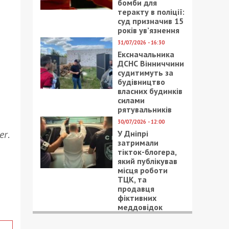
бомби для
теракту в поліції:
суд призначив 15
років ув’язнення
31/07/2026 - 16:30
Ексначальника
ДСНС Вінниччини
судитимуть за
будівництво
власних будинків
силами
рятувальників
30/07/2026 - 12:00
er
.
У Дніпрі
затримали
тікток-блогера,
який публікував
місця роботи
ТЦК, та
продавця
фіктивних
меддовідок