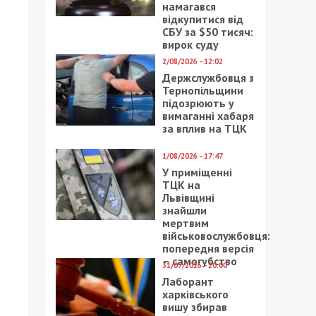
намагався
відкупитися від
СБУ за $50 тисяч:
вирок суду
2/08/2026 - 12:02
Держслужбовця з
Тернопільщини
підозрюють у
вимаганні хабаря
за вплив на ТЦК
1/08/2026 - 17:47
У приміщенні
ТЦК на
Львівщині
знайшли
мертвим
військовослужбовця:
попередня версія
– самогубство
31/07/2026 - 20:00
Лаборант
харківського
вишу збирав