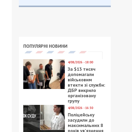
ПОПУЛЯРНІ НОВИНИ
4/08/2026 - 18:00
За $13 тисяч
допомагали
військовим
втекти зі служби:
ДБР викрило
організовану
групу
4/08/2026 - 16:30
Поліцейську
засудили до
максимальних 8
років ув’язнення