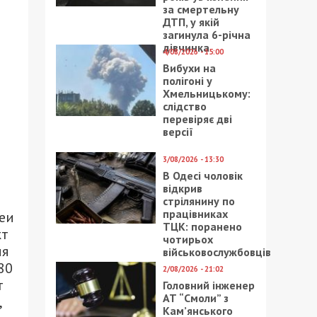
за смертельну
ДТП, у якій
загинула 6-річна
дівчинка
4/08/2026 - 15:00
Вибухи на
полігоні у
Хмельницькому:
слідство
перевіряє дві
версії
3/08/2026 - 13:30
В Одесі чоловік
відкрив
стрілянину по
працівниках
деи
ТЦК: поранено
кт
чотирьох
ия
військовослужбовців
80
2/08/2026 - 21:02
т
Головний інженер
АТ “Смоли” з
,
Кам’янського