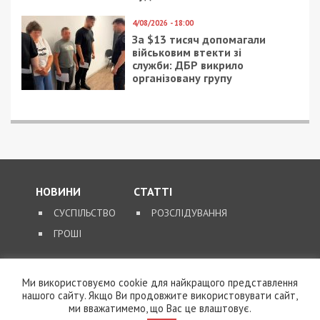
4/08/2026 - 18:00
За $13 тисяч допомагали
військовим втекти зі
служби: ДБР викрило
організовану групу
НОВИНИ
СТАТТІ
СУСПІЛЬСТВО
РОЗСЛІДУВАННЯ
ГРОШІ
ЗВОРОТНІЙ ЗВ’ЯЗОК
Ми використовуємо cookie для найкращого представлення
нашого сайту. Якщо Ви продовжите використовувати сайт,
КОНТАКТИ
ми вважатимемо, що Вас це влаштовує.