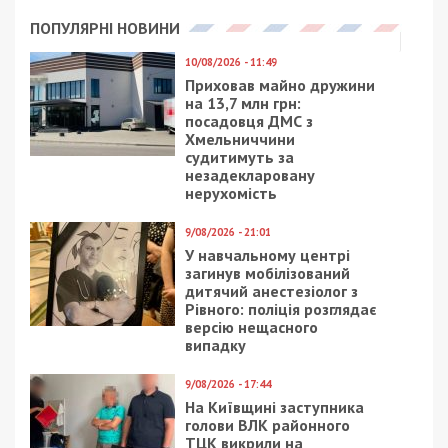
ПОПУЛЯРНІ НОВИНИ
10/08/2026 - 11:49
Приховав майно дружини
на 13,7 млн грн:
посадовця ДМС з
Хмельниччини
судитимуть за
незадекларовану
нерухомість
9/08/2026 - 21:01
У навчальному центрі
загинув мобілізований
дитячий анестезіолог з
Рівного: поліція розглядає
версію нещасного
випадку
9/08/2026 - 17:44
На Київщині заступника
голови ВЛК районного
ТЦК викрили на