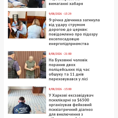
вимаганні хабаря
9/08/2026 - 13:29
9-річна дівчинка загинула
від удару струмом
дорогою до церкви:
повідомлено про підозру
ексепосадовцю
енергопідприємства
8/08/2026 - 21:00
На Буковині чоловік
поранив двох
поліцейських під час
обшуку та 11 днів
переховувався у лісі
8/08/2026 - 15:00
У Харкові ексзавідувач
психлікарні за $6500
організував фейковий
психіатричний діагноз
для виключення з