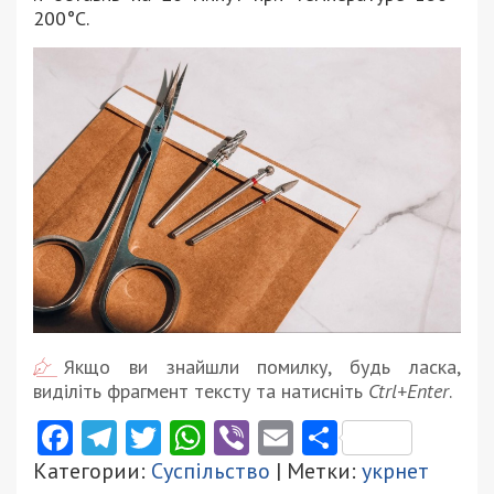
200°С.
Якщо ви знайшли помилку, будь ласка,
виділіть фрагмент тексту та натисніть
Ctrl+Enter
.
Facebook
Telegram
Twitter
WhatsApp
Viber
Email
Поділити
Категории:
Суспільство
| Метки:
укрнет