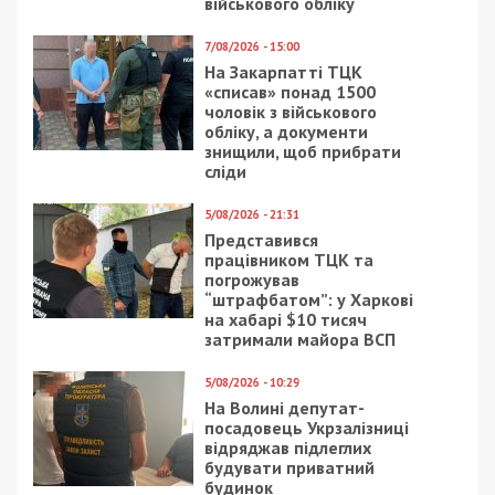
військового обліку
7/08/2026 - 15:00
На Закарпатті ТЦК
«списав» понад 1500
чоловік з військового
обліку, а документи
знищили, щоб прибрати
сліди
5/08/2026 - 21:31
Представився
працівником ТЦК та
погрожував
“штрафбатом”: у Харкові
на хабарі $10 тисяч
затримали майора ВСП
5/08/2026 - 10:29
На Волині депутат-
посадовець Укрзалізниці
відряджав підлеглих
будувати приватний
будинок