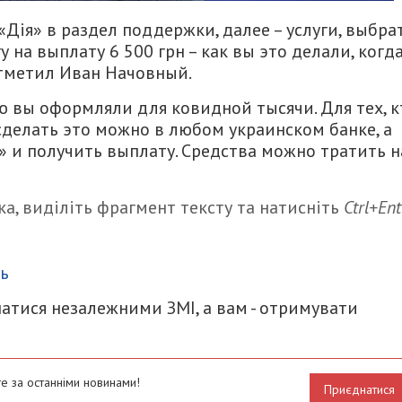
Дія» в раздел поддержки, далее – услуги, выбра
у на выплату 6 500 грн – как вы это делали, когд
отметил Иван Начовный.
ую вы оформляли для ковидной тысячи. Для тех, к
сделать это можно в любом украинском банке, а
» и получить выплату. Средства можно тратить н
а, виділіть фрагмент тексту та натисніть
Ctrl+Ent
итися
ь
атися незалежними ЗМІ, а вам - отримувати
е за останніми новинами!
Приєднатися