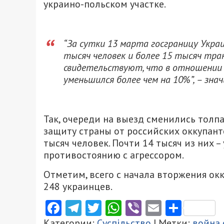
украино-польском участке.
“За сутки 13 марта госграницу Украи
тысяч человек и более 15 тысяч тр
свидетельствуют, что в отношении
уменьшился более чем на 10%”, – зна
Так, очереди на выезд сменились толпа
защиту страны от российских оккупанто
тысяч человек. Почти 14 тысяч из них 
противостоянию с агрессором.
Отметим, всего с начала вторжения ок
248 украинцев.
Facebook
Telegram
Twitter
WhatsApp
Viber
Email
Поділ
Категории:
Суспільство
| Метки:
война 