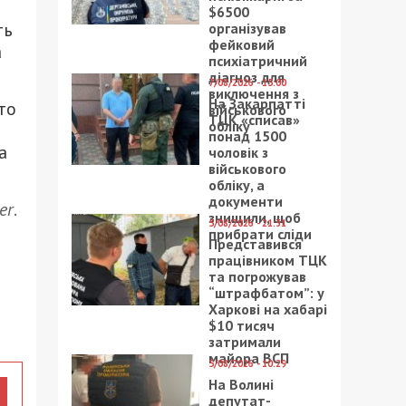
$6500
ть
організував
фейковий
а
психіатричний
діагноз для
7/08/2026 - 15:00
виключення з
На Закарпатті
то
військового
ТЦК «списав»
обліку
понад 1500
а
чоловік з
військового
обліку, а
документи
er
.
знищили, щоб
5/08/2026 - 21:31
прибрати сліди
Представився
працівником ТЦК
та погрожував
“штрафбатом”: у
Харкові на хабарі
$10 тисяч
затримали
майора ВСП
5/08/2026 - 10:29
На Волині
депутат-