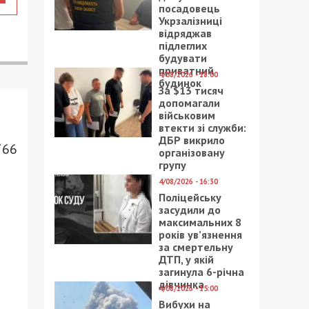
посадовець
Укрзалізниці
відряджав
підлеглих
будувати
приватний
4/08/2026 - 18:00
будинок
За $13 тисяч
допомагали
військовим
втекти зі служби:
ДБР викрило
766
організовану
групу
4/08/2026 - 16:30
Поліцейську
засудили до
максимальних 8
років ув’язнення
за смертельну
ДТП, у якій
загинула 6-річна
дівчинка
4/08/2026 - 15:00
Вибухи на