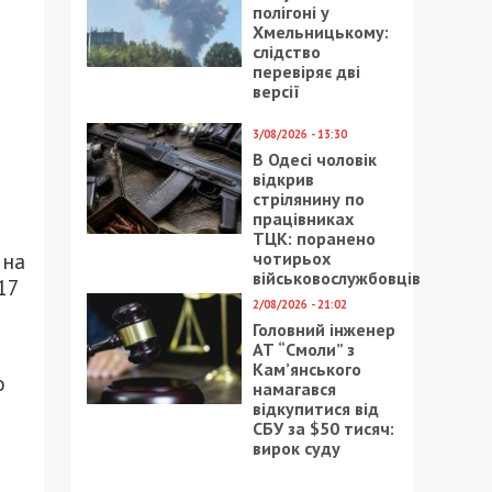
полігоні у
Хмельницькому:
слідство
перевіряє дві
версії
3/08/2026 - 13:30
В Одесі чоловік
відкрив
стрілянину по
працівниках
ТЦК: поранено
чотирьох
 на
військовослужбовців
17
2/08/2026 - 21:02
Головний інженер
АТ “Смоли” з
Кам’янського
о
намагався
відкупитися від
СБУ за $50 тисяч:
вирок суду