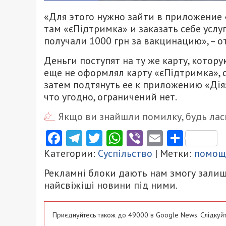
«Для этого нужно зайти в приложение «
там «єПідтримка» и заказать себе услуг
получали 1000 грн за вакцинацию», – 
Деньги поступят на ту же карту, котор
еще не оформлял карту «єПідтримка», 
затем подтянуть ее к приложению «Дія
что угодно, ограничений нет.
Якщо ви знайшли помилку, будь ласк
Facebook
Telegram
Twitter
WhatsApp
Viber
Email
Поділ
Категории:
Суспільство
| Метки:
помощ
Рекламні блоки дають нам змогу залиш
найсвіжіші новини під ними.
Приєднуйтесь також до 49000 в Google News. Слідкуйт