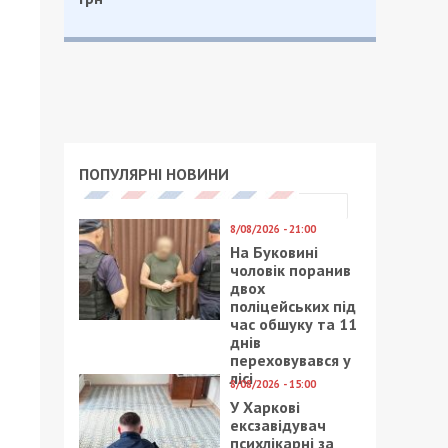
ПОПУЛЯРНІ НОВИНИ
8/08/2026 - 21:00
На Буковині
чоловік поранив
двох
поліцейських під
час обшуку та 11
днів
переховувався у
лісі
8/08/2026 - 15:00
У Харкові
ексзавідувач
психлікарні за