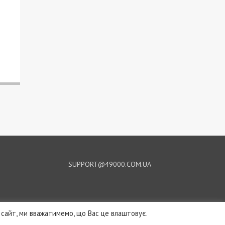
SUPPORT@49000.COM.UA
сайт, ми вважатимемо, що Вас це влаштовує.
© 2026, ВСІ ПРАВА ЗАХИЩЕНІ
49000.COM.UA