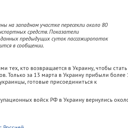
ны на западном участке пересекли около 80
анспортных средств. Показатели
 данных предыдущих суток пассажиропоток
чится в сообщении.
ми тех, кто возвращается в Украину, чтобы стать
в. Только за 13 марта в Украину прибыли более 
– украинцы, готовые присоединиться к
купационных войск РФ в Украину вернулись окол
итися
с Россией