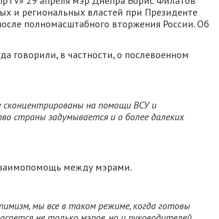
прTV» 29 апреля мэр Днепра Борис Филатов
ных и региональных властей при Президенте
после полномасштабного вторжения России. Об
гда говорили, в частности, о послевоенном
се сконцентрированы на помощи ВСУ и
тво страны задумывается и о более далеких
взаимопомощь между мэрами.
тимизм, мы все в таком режиме, когда готовы
касается не только мэров, но и руководителей