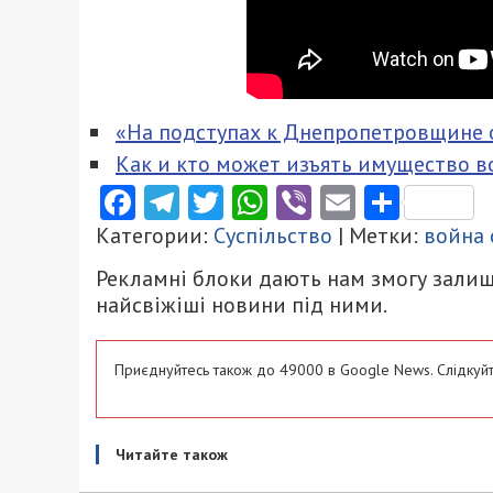
«На подступах к Днепропетровщине 
Как и кто может изъять имущество в
Facebook
Telegram
Twitter
WhatsApp
Viber
Email
Поділ
Категории:
Суспільство
| Метки:
война 
Рекламні блоки дають нам змогу залиш
найсвіжіші новини під ними.
Приєднуйтесь також до 49000 в Google News. Слідкуйт
Читайте також