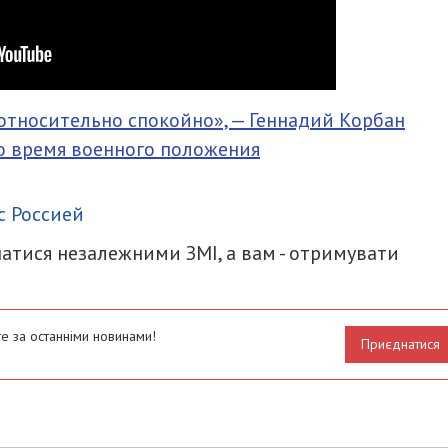
относительно спокойно», — Геннадий Корбан
о время военного положения
итися
с Россией
атися незалежними ЗМІ, а вам - отримувати
е за останніми новинами!
Приєднатися