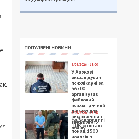
м
ПОПУЛЯРНІ НОВИНИ
те
8/08/2026 - 15:00
У Харкові
ексзавідувач
психлікарні за
ак,
$6500
організував
фейковий
психіатричний
діагноз для
7/08/2026 - 15:00
виключення з
На Закарпатті
військового
ТЦК «списав»
er
.
обліку
понад 1500
чоловік з