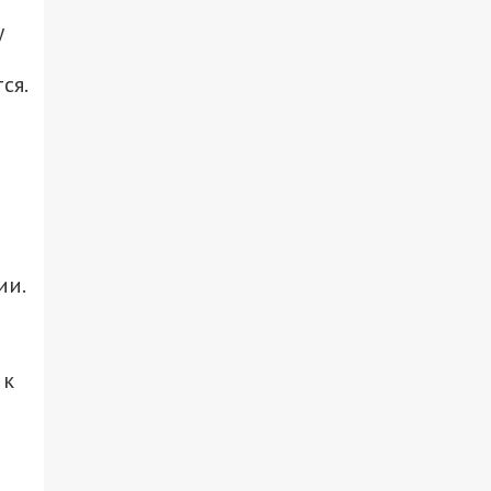
у
ся.
ии.
 к