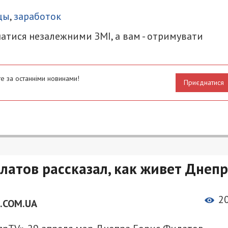
итися
цы
,
заработок
атися незалежними ЗМІ, а вам - отримувати
е за останніми новинами!
Приєднатися
латов рассказал, как живет Днепр
2
.COM.UA