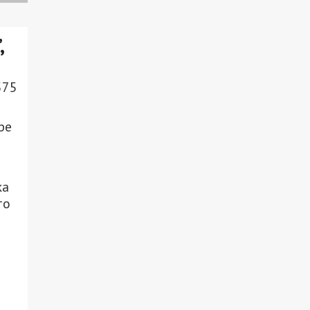
,
575
ре
ка
то