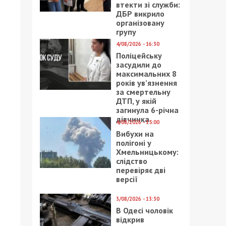
втекти зі служби:
ДБР викрило
організовану
групу
4/08/2026 - 16:30
Поліцейську
засудили до
максимальних 8
років ув’язнення
за смертельну
ДТП, у якій
загинула 6-річна
дівчинка
4/08/2026 - 15:00
Вибухи на
полігоні у
Хмельницькому:
слідство
перевіряє дві
версії
3/08/2026 - 13:30
В Одесі чоловік
відкрив