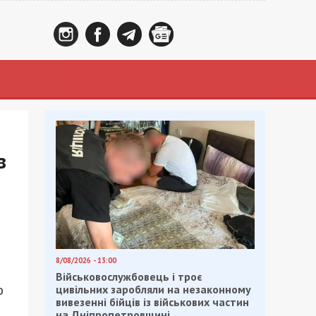
в
8/08/2026 - 13:00
Військовослужбовець і троє
ю
цивільних заробляли на незаконному
вивезенні бійців із військових частин
на Дніпропетровщині