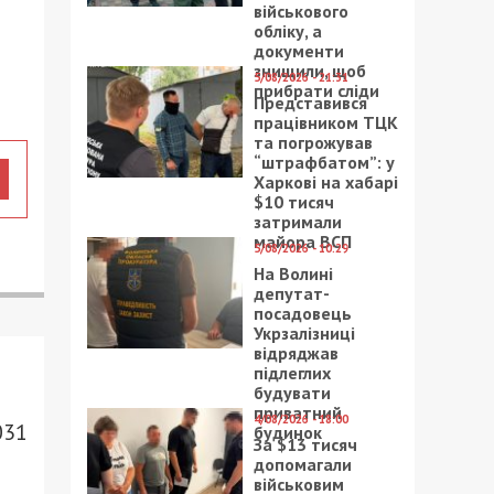
військового
обліку, а
документи
знищили, щоб
5/08/2026 - 21:31
прибрати сліди
Представився
працівником ТЦК
та погрожував
“штрафбатом”: у
Харкові на хабарі
$10 тисяч
затримали
майора ВСП
5/08/2026 - 10:29
На Волині
депутат-
посадовець
Укрзалізниці
відряджав
підлеглих
будувати
приватний
4/08/2026 - 18:00
031
будинок
За $13 тисяч
допомагали
військовим