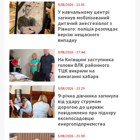
9/08/2026 - 21:01
У навчальному центрі
загинув мобілізований
дитячий анестезіолог з
Рівного: поліція розглядає
версію нещасного
випадку
9/08/2026 - 17:44
На Київщині заступника
голови ВЛК районного
ТЦК викрили на
вимаганні хабаря
9/08/2026 - 13:29
9-річна дівчинка загинула
від удару струмом
дорогою до церкви:
повідомлено про підозру
ексепосадовцю
енергопідприємства
8/08/2026 - 21:00