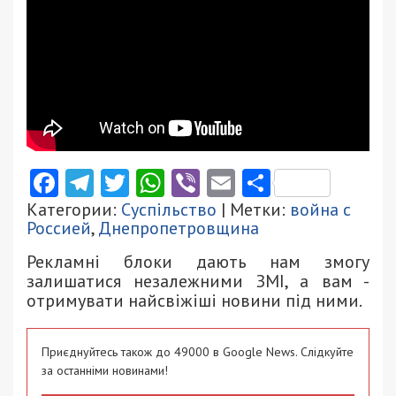
Facebook
Telegram
Twitter
WhatsApp
Viber
Email
Поділити
Категории:
Суспільство
| Метки:
война с
Россией
,
Днепропетровщина
Рекламні блоки дають нам змогу
залишатися незалежними ЗМІ, а вам -
отримувати найсвіжіші новини під ними.
Приєднуйтесь також до 49000 в Google News. Слідкуйте
за останніми новинами!