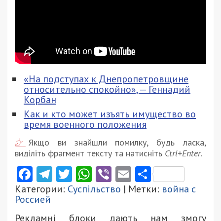
«На подступах к Днепропетровщине
относительно спокойно», — Геннадий
Корбан
Как и кто может изъять имущество во
время военного положения
Якщо ви знайшли помилку, будь ласка,
виділіть фрагмент тексту та натисніть
Ctrl+Enter
.
Facebook
Telegram
Twitter
WhatsApp
Viber
Email
Поділити
Категории:
Суспільство
| Метки:
война с
Россией
Рекламні блоки дають нам змогу