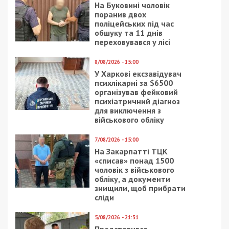
На Буковині чоловік
поранив двох
поліцейських під час
обшуку та 11 днів
переховувався у лісі
8/08/2026 - 15:00
У Харкові ексзавідувач
психлікарні за $6500
організував фейковий
психіатричний діагноз
для виключення з
військового обліку
7/08/2026 - 15:00
На Закарпатті ТЦК
«списав» понад 1500
чоловік з військового
обліку, а документи
знищили, щоб прибрати
сліди
5/08/2026 - 21:31