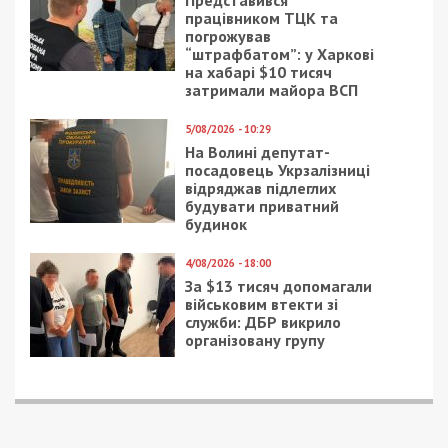
Представився
працівником ТЦК та
погрожував
“штрафбатом”: у Харкові
на хабарі $10 тисяч
затримали майора ВСП
5/08/2026 - 10:29
На Волині депутат-
посадовець Укрзалізниці
відряджав підлеглих
будувати приватний
будинок
4/08/2026 - 18:00
За $13 тисяч допомагали
військовим втекти зі
служби: ДБР викрило
організовану групу