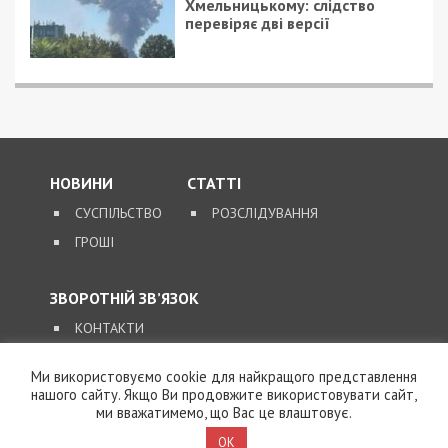
Хмельницькому: слідство
перевіряє дві версії
НОВИНИ
СТАТТІ
СУСПІЛЬСТВО
РОЗСЛІДУВАННЯ
ГРОШІ
ЗВОРОТНІЙ ЗВ’ЯЗОК
КОНТАКТИ
Ми використовуємо cookie для найкращого представлення
SUPPORT@49000.COM.UA
нашого сайту. Якщо Ви продовжите використовувати сайт,
ми вважатимемо, що Вас це влаштовує.
© 2026, ВСІ ПРАВА ЗАХИЩЕНІ
49000.COM.UA
OK