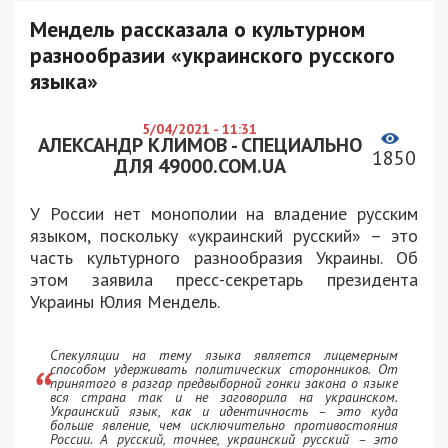
Мендель рассказала о культурном
разнообразии «украинского русского
языка»
5/04/2021 - 11:31
АЛЕКСАНДР КЛИМОВ - СПЕЦИАЛЬНО
1850
ДЛЯ 49000.COM.UA
У России нет монополии на владение русским
языком, поскольку «украинский русский» – это
часть культурного разнообразия Украины. Об
этом заявила пресс-секретарь президента
Украины Юлия Мендель.
Спекуляции на тему языка является лицемерным
способом удерживать политических сторонников. От
принятого в разгар предвыборной гонки закона о языке
вся страна так и не заговорила на украинском.
Украинский язык, как и идентичность – это куда
больше явление, чем исключительно противостояния
России. А русский, точнее, украинский русский – это