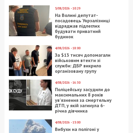
5/08/2026 - 10:29
На Волині депутат-
посадовець Укрзалізниці
відряджав підлеглих
будувати приватний
будинок
4/08/2026 - 18:00
За $13 тисяч допомагали
військовим втекти зі
служби: ДБР викрило
організовану групу
4/08/2026 - 16:30
Поліцейську засудили до
максимальних 8 років
ув’язнення за смертельну
ДТП, у якій загинула 6-
річна дівчинка
4/08/2026 - 15:00
Вибухи на полігоні у