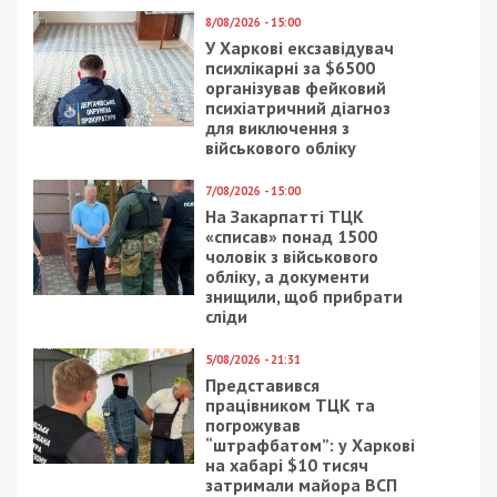
8/08/2026 - 15:00
У Харкові ексзавідувач
психлікарні за $6500
організував фейковий
психіатричний діагноз
для виключення з
військового обліку
7/08/2026 - 15:00
На Закарпатті ТЦК
«списав» понад 1500
чоловік з військового
обліку, а документи
знищили, щоб прибрати
сліди
5/08/2026 - 21:31
Представився
працівником ТЦК та
погрожував
“штрафбатом”: у Харкові
на хабарі $10 тисяч
затримали майора ВСП