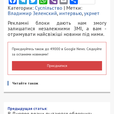
Facebook
Telegram
Twitter
WhatsApp
Viber
Email
Поділити
Категории:
Суспільство
| Метки:
Владимир Зеленский
,
интервью
,
укрнет
Рекламні блоки дають нам змогу
залишатися незалежними ЗМІ, а вам -
отримувати найсвіжіші новини під ними.
Приєднуйтесь також до 49000 в Google News. Слідкуйте
за останніми новинами!
Приєднатися
Читайте також
Предыдущая статья:
В Днепре врачи пытаются облегчить