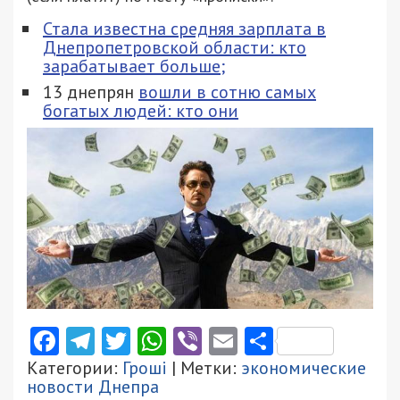
Стала известна средняя зарплата в
Днепропетровской области: кто
зарабатывает больше;
13 днепрян
вошли в сотню самых
богатых людей: кто они
Facebook
Telegram
Twitter
WhatsApp
Viber
Email
Поділити
Категории:
Гроші
| Метки:
экономические
новости Днепра