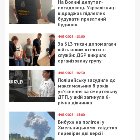
На Волині депутат-
посадовець Укрзалізниці
відряджав підлеглих
будувати приватний
будинок
4/08/2026 - 18:00
За $13 тисяч допомагали
військовим втекти зі
служби: ДБР викрило
організовану групу
4/08/2026 - 16:30
Поліцейську засудили до
максимальних 8 років
ув’язнення за смертельну
ДТП, у якій загинула 6-
річна дівчинка
4/08/2026 - 15:00
Вибухи на полігоні у
Хмельницькому: слідство
перевіряє дві версії