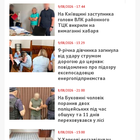
9/08/2026 - 17:44
На Київщині заступника
голови ВЛК районного
ТЦК викрили на
вимаганні хабаря
9/08/2026 - 13:29
9-річна дівчинка загинула
від удару струмом
дорогою до церкви:
повідомлено про підозру
ексепосадовцю
енергопідприємства
8/08/2026 - 21:00
На Буковині чоловік
поранив двох
поліцейських під час
обшуку та 11 днів
переховувався у лісі
8/08/2026 - 15:00
У Харкові ексзавідувач