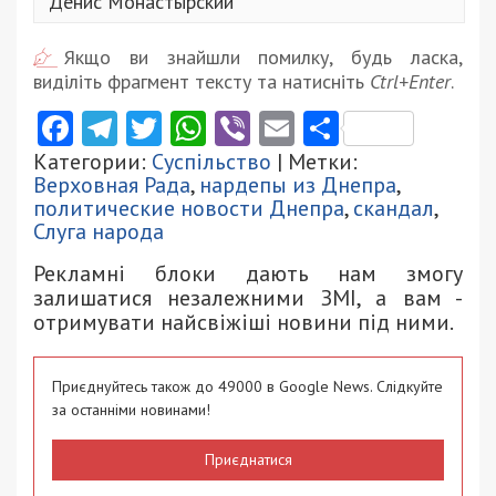
Денис Монастырский
Якщо ви знайшли помилку, будь ласка,
виділіть фрагмент тексту та натисніть
Ctrl+Enter
.
Facebook
Telegram
Twitter
WhatsApp
Viber
Email
Поділити
Категории:
Суспільство
| Метки:
Верховная Рада
,
нардепы из Днепра
,
политические новости Днепра
,
скандал
,
Слуга народа
Рекламні блоки дають нам змогу
залишатися незалежними ЗМІ, а вам -
отримувати найсвіжіші новини під ними.
Приєднуйтесь також до 49000 в Google News. Слідкуйте
за останніми новинами!
Приєднатися