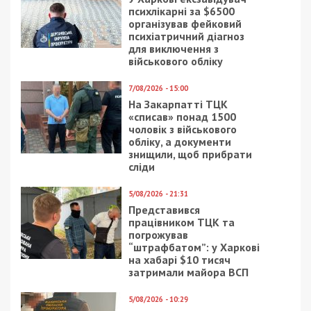
психлікарні за $6500
організував фейковий
психіатричний діагноз
для виключення з
військового обліку
7/08/2026 - 15:00
На Закарпатті ТЦК
«списав» понад 1500
чоловік з військового
обліку, а документи
знищили, щоб прибрати
сліди
5/08/2026 - 21:31
Представився
працівником ТЦК та
погрожував
“штрафбатом”: у Харкові
на хабарі $10 тисяч
затримали майора ВСП
5/08/2026 - 10:29