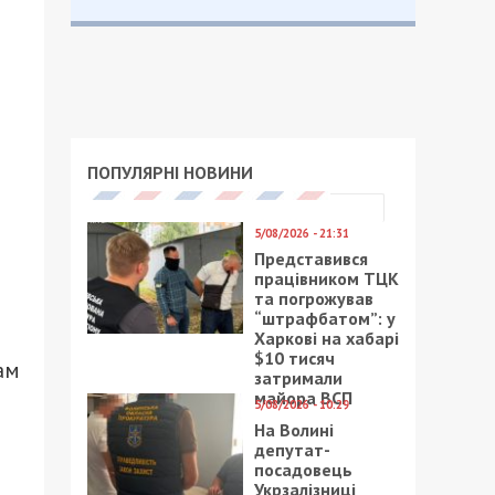
е
ПОПУЛЯРНІ НОВИНИ
5/08/2026 - 21:31
Представився
працівником ТЦК
та погрожував
“штрафбатом”: у
Харкові на хабарі
$10 тисяч
ам
затримали
майора ВСП
5/08/2026 - 10:29
На Волині
депутат-
посадовець
Укрзалізниці