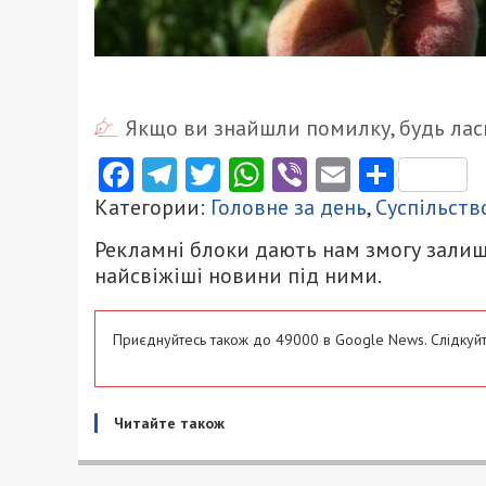
Якщо ви знайшли помилку, будь ласк
Facebook
Telegram
Twitter
WhatsApp
Viber
Email
Поділ
Категории:
Головне за день
,
Суспільств
Рекламні блоки дають нам змогу залиш
найсвіжіші новини під ними.
Приєднуйтесь також до 49000 в Google News. Слідкуйт
Читайте також