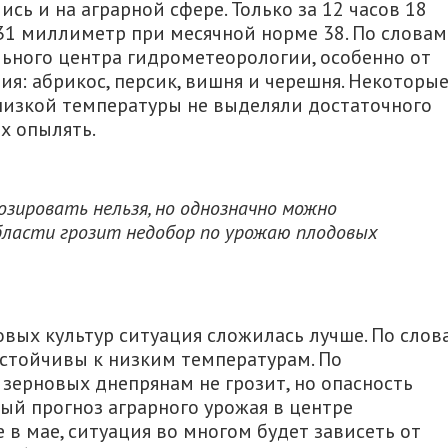
ь и на аграрной сфере. Только за 12 часов 18
31 миллиметр при месячной норме 38. По словам
льного центра гидрометеорологии, особенно от
я: абрикос, персик, вишня и черешня. Некоторы
а низкой температуры не выделяли достаточного
их опылять.
озировать нельзя, но однозначно можно
бласти грозит недобор по урожаю плодовых
овых культур ситуация сложилась лучше. По слов
 устойчивы к низким температурам. По
зерновых днепрянам не грозит, но опасность
ный прогноз аграрного урожая в центре
 в мае, ситуация во многом будет зависеть от