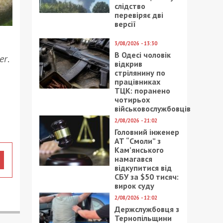
слідство
перевіряє дві
версії
3/08/2026 - 13:30
В Одесі чоловік
er
.
відкрив
стрілянину по
працівниках
ТЦК: поранено
чотирьох
військовослужбовців
2/08/2026 - 21:02
Головний інженер
АТ “Смоли” з
Кам’янського
намагався
відкупитися від
СБУ за $50 тисяч:
вирок суду
2/08/2026 - 12:02
Держслужбовця з
Тернопільщини