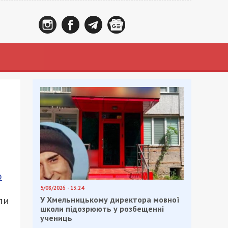
о
5/08/2026 - 13:24
ли
У Хмельницькому директора мовної
школи підозрюють у розбещенні
учениць