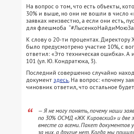
На вопрос о том, что есть объекты, ко
30% и выше, но они не вошли в число «
заявках неизвестно, а если они есть, п
для флешмоба “#ЛысенкоНайдиМоюЗая
К слову о 20-ти процентах. Директору 
было предусмотрено участие 10%, с во
ответил: «Это техническая ошибка». А и
101 (ул. Ю. Кондратюка, 3).
Последний совершенно случайно наход
документ
здесь.
На вопрос: «почему зая
чиновник ответил, что остальное будет
— Я не могу понять, почему наши зая
по 30% ОСМД «ЖК Кировский» и две 
вместе со всеми. Пакет документов у
за них, а другие нет. Когда мы приш