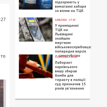
підозрюють у
вимаганні хабаря
за вплив на ТЦК
827
1/08/2026 - 17:47
У приміщенні
ТЦК на
Львівщині
знайшли
мертвим
військовослужбовця:
попередня версія
что
– самогубство
31/07/2026 - 20:00
Лаборант
харківського
вишу збирав
бомби для
теракту в поліції:
суд призначив 15
років ув’язнення