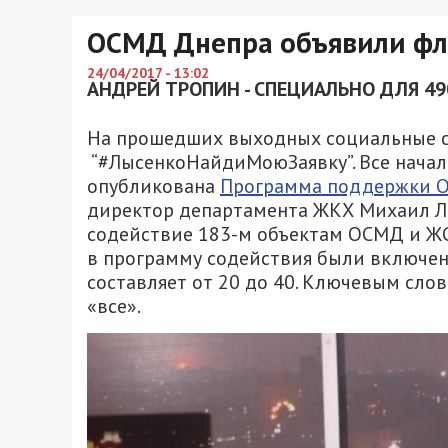
ОСМД Днепра объявили ф
24/04/2017 - 13:02
АНДРЕЙ ТРОПИН - СПЕЦИАЛЬНО ДЛЯ 49
На прошедших выходных социальные с
“#ЛысенкоНайдиМоюЗаявку”. Все начало
опубликована
Программа поддержки 
директор департамента ЖКХ Михаил Лы
содействие 183-м объектам ОСМД и ЖСК
в программу содействия были включен
составляет от 20 до 40. Ключевым сло
«все».