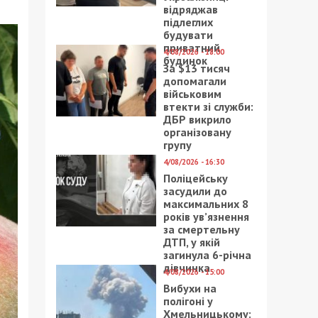
відряджав
підлеглих
будувати
приватний
4/08/2026 - 18:00
будинок
За $13 тисяч
допомагали
військовим
втекти зі служби:
ДБР викрило
організовану
групу
4/08/2026 - 16:30
Поліцейську
засудили до
максимальних 8
років ув’язнення
за смертельну
ДТП, у якій
загинула 6-річна
дівчинка
4/08/2026 - 15:00
Вибухи на
полігоні у
Хмельницькому: