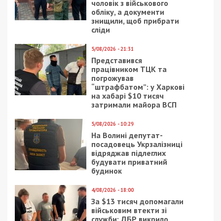
чоловік з військового
обліку, а документи
знищили, щоб прибрати
сліди
5/08/2026 - 21:31
Представився
працівником ТЦК та
погрожував
“штрафбатом”: у Харкові
на хабарі $10 тисяч
затримали майора ВСП
5/08/2026 - 10:29
На Волині депутат-
посадовець Укрзалізниці
відряджав підлеглих
будувати приватний
будинок
4/08/2026 - 18:00
За $13 тисяч допомагали
військовим втекти зі
служби: ДБР викрило