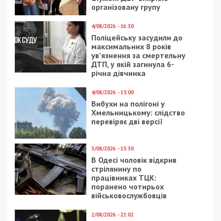
організовану групу
4/08/2026 - 16:30
Поліцейську засудили до
максимальних 8 років
ув’язнення за смертельну
ДТП, у якій загинула 6-
річна дівчинка
4/08/2026 - 15:00
Вибухи на полігоні у
Хмельницькому: слідство
перевіряє дві версії
3/08/2026 - 13:30
В Одесі чоловік відкрив
стрілянину по
працівниках ТЦК:
поранено чотирьох
військовослужбовців
2/08/2026 - 21:02