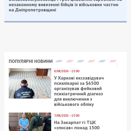
незаконному вивезенні бійців із військових частин
на Дніпропетровщині
ПОПУЛЯРНІ НОВИНИ
8/08/2026 - 15:00
У Харкові ексзавідувач
психлікарні за $6500
організував фейковий
психіатричний діагноз
для виключення з
військового обліку
7/08/2026 - 15:00
На Закарпатті ТЦК
«списав» понад 1500