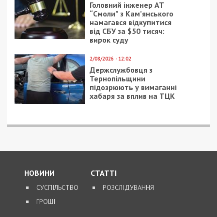
Головний інженер АТ
“Смоли” з Кам’янського
намагався відкупитися
від СБУ за $50 тисяч:
вирок суду
2/08/2026 - 12:02
Держслужбовця з
Тернопільщини
підозрюють у вимаганні
хабаря за вплив на ТЦК
НОВИНИ
СТАТТІ
СУСПІЛЬСТВО
РОЗСЛІДУВАННЯ
ГРОШІ