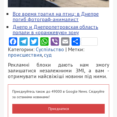
Все время тратил на птиц: в Днепре
погиб фотограф-анималист
Днепр и Днепропетровская область
попали в «оранжевую» зону
Facebook
Telegram
Twitter
WhatsApp
Viber
Email
Поділити
Категории:
Суспільство
| Метки:
происшествия
,
суд
Рекламні блоки дають нам змогу
залишатися незалежними ЗМІ, а вам -
отримувати найсвіжіші новини під ними.
Приєднуйтесь також до 49000 в Google News. Слідкуйте
за останніми новинами!
Приєднатися