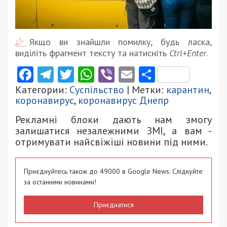
Якщо ви знайшли помилку, будь ласка,
виділіть фрагмент тексту та натисніть
Ctrl+Enter
.
Facebook
Telegram
Twitter
WhatsApp
Viber
Email
Поділити
Категории:
Суспільство
| Метки:
карантин
,
коронавирус
,
коронавирус Днепр
Рекламні блоки дають нам змогу
залишатися незалежними ЗМІ, а вам -
отримувати найсвіжіші новини під ними.
Приєднуйтесь також до 49000 в Google News. Слідкуйте
за останніми новинами!
Приєднатися