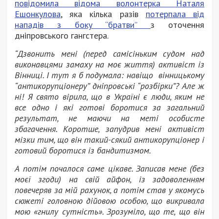
повідомила відома волонтерка Наталя
Ешонкулова
, яка кілька разів
потерпала від
нападів з боку “братви”
з оточення
дніпровського гангстера.
“Дзвонить мені (перед самісіньким судом над
виконавцями замаху на моє життя) активіст із
Вінниці. І тут я б подумала: навіщо вінницькому
“антикорупціонеру” дніпровські “розбірки”? Але ж
ні! Я свято вірила, що в Україні є люди, яким не
все одно і які готові боротися за загальний
результат, не маючи на меті особисте
збагачення. Коротше, запудрив мені активіст
мізки тим, що він такий-сякий антикорупціонер і
готовий боротися із бандитизмом.
А потім почалося саме цікаве. Записав мене (без
моєї згоди) на свій айфон, із задоволенням
повечеряв за мій рахунок, а потім став у якомусь
сюжеті головною дійовою особою, що викривала
мою «гнилу сутність». Зрозуміло, що те, що він