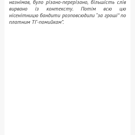
назнімав, було різано-перерізано, більшість слів
вирвано із контексту. Потім всю цю
нісенітницю бандити розповсюдили “за гроші” по
платним ТГ-помийкам”.