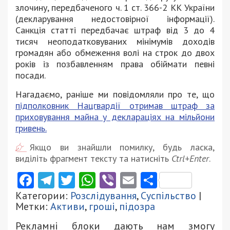
злочину, передбаченого ч. 1 ст. 366-2 КК України
(декларування недостовірної інформації).
Санкція статті передбачає штраф від 3 до 4
тисяч неоподатковуваних мінімумів доходів
громадян або обмеження волі на строк до двох
років із позбавленням права обіймати певні
посади.
Нагадаємо, раніше ми повідомляли про те, що
підполковник Нацгвардії отримав штраф за
приховування майна у деклараціях на мільйони
гривень.
Якщо ви знайшли помилку, будь ласка,
виділіть фрагмент тексту та натисніть
Ctrl+Enter
.
Facebook
Telegram
Twitter
WhatsApp
Viber
Email
Поділити
Категории:
Розслідування
,
Суспільство
|
Метки:
Активи
,
гроші
,
підозра
Рекламні блоки дають нам змогу