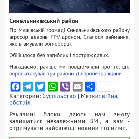
Синельниківський район
По Межівській громаді Синельниківського району
агресор вдарив FPV-дроном. Сталося займання,
яке вгамували вогнеборці.
Обійшлося без загиблих і постраждалих.
Нагадаємо, раніше ми повідомляли про те, що
ворог атакував три райони Дніпропетровщини.
Facebook
Telegram
Twitter
WhatsApp
Viber
Email
Поділити
Категории:
Суспільство
| Метки:
війна
,
обстріл
Рекламні блоки дають нам змогу
залишатися незалежними ЗМІ, а вам -
отримувати найсвіжіші новини під ними.