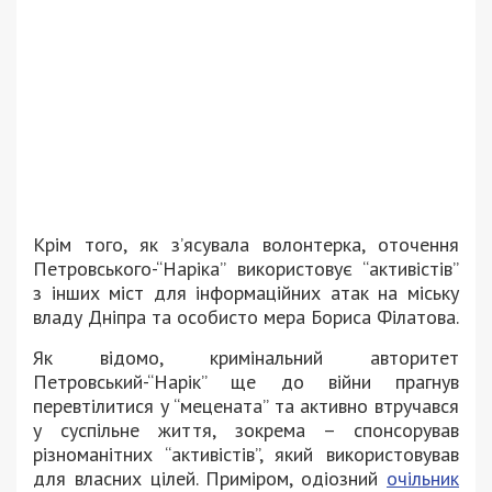
Крім того, як зʼясувала волонтерка, оточення
Петровського-“Наріка” використовує “активістів”
з інших міст для інформаційних атак на міську
владу Дніпра та особисто мера Бориса Філатова.
Як відомо, кримінальний авторитет
Петровський-“Нарік” ще до війни прагнув
перевтілитися у “мецената” та активно втручався
у суспільне життя, зокрема – спонсорував
різноманітних “активістів”, який використовував
для власних цілей. Приміром, одіозний
очільник