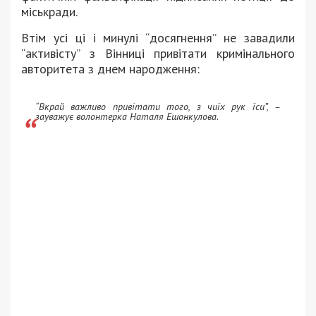
міськради.
Втім усі ці і минулі “досягнення” не завадили
“активісту” з Вінниці привітати кримінального
авторитета з днем народження:
“
Вкрай важливо привітати того, з чиїх рук їси”, –
зауважує волонтерка Наталя Ешонкулова.