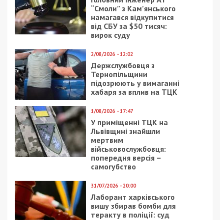
“Смоли” з Кам’янського
намагався відкупитися
від СБУ за $50 тисяч:
вирок суду
2/08/2026 - 12:02
Держслужбовця з
Тернопільщини
підозрюють у вимаганні
хабаря за вплив на ТЦК
1/08/2026 - 17:47
У приміщенні ТЦК на
Львівщині знайшли
мертвим
військовослужбовця:
попередня версія –
самогубство
31/07/2026 - 20:00
Лаборант харківського
вишу збирав бомби для
теракту в поліції: суд