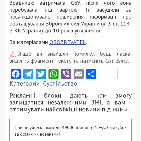
Зрадницю затримала СБУ, після чого вона
перебувала під вартою. Її засудили за
несанкціоноване поширення інформації про
розташування Збройних сил України (ч. 3 ст. 114-
2 КК України) до 10 років увʼязнення.
За матеріалами
OBOZREVATEL
.
Якщо ви знайшли помилку, будь ласка,
виділіть фрагмент тексту та натисніть
Ctrl+Enter
.
Facebook
Telegram
Twitter
WhatsApp
Viber
Email
Поділити
Категории:
Суспільство
Рекламні блоки дають нам змогу
залишатися незалежними ЗМІ, а вам -
отримувати найсвіжіші новини під ними.
Приєднуйтесь також до 49000 в Google News. Слідкуйте
за останніми новинами!