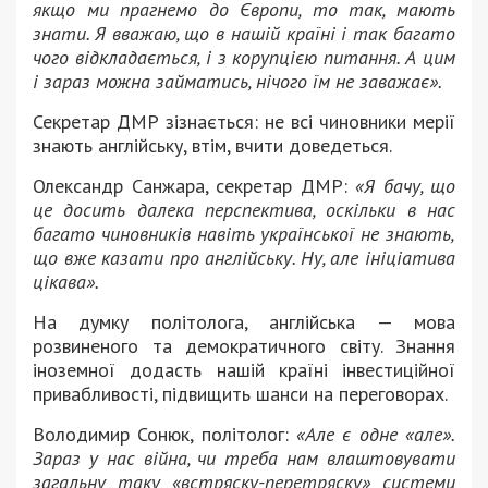
якщо ми прагнемо до Європи, то так, мають
знати. Я вважаю, що в нашій країні і так багато
чого відкладається, і з корупцією питання. А цим
і зараз можна займатись, нічого їм не заважає».
Секретар ДМР зізнається: не всі чиновники мерії
знають англійську, втім, вчити доведеться.
Олександр Санжара, секретар ДМР:
«Я бачу, що
це досить далека перспектива, оскільки в нас
багато чиновників навіть української не знають,
що вже казати про англійську. Ну, але ініціатива
цікава».
На думку політолога, англійська — мова
розвиненого та демократичного світу. Знання
іноземної додасть нашій країні інвестиційної
привабливості, підвищить шанси на переговорах.
Володимир Сонюк, політолог:
«Але є одне «але».
Зараз у нас війна, чи треба нам влаштовувати
загальну таку «встряску-перетряску» системи