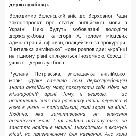
держслужбовці.
Володимир Зеленський вніс до Верховної Ради
законопроєкт про статус англійської мови в
Україні. Нею будуть зобов’язані володіти
держслужбовці категорії А, голови місцевих
адміністрацій, офіцери, поліцейські та прокурори.
Вчителька англійської мови розповідає: українці
на гідному рівні спілкуються іноземною. Серед її
учнів є і держслужбовці.
Руслана Петрівська, викладачка англійської
мови:
«Дуже важливо всім держслужбовцям
знати англійську мову, показувати себе гідно на
міжнародній арені. Тому, я вважаю, — це
позитивний знак для розвитку нашої держави. В
мене є учень — поліцейський, який зараз на війні.
Людина, яка замотивована на вивчення
англійської мови. І ця людина під’єднується на
заняття навіть в машині, знаходячись в якомусь
місці, не призначеному для навчання. Але коли