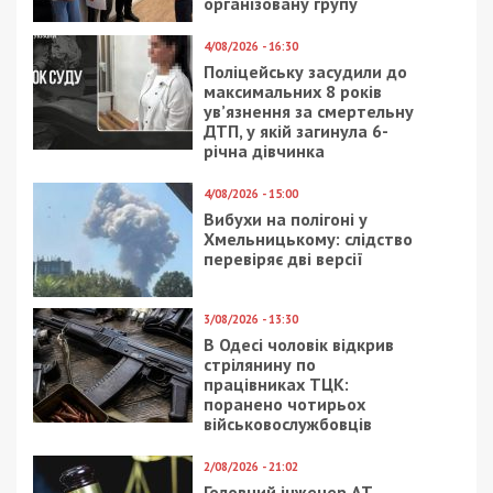
організовану групу
4/08/2026 - 16:30
Поліцейську засудили до
максимальних 8 років
ув’язнення за смертельну
ДТП, у якій загинула 6-
річна дівчинка
4/08/2026 - 15:00
Вибухи на полігоні у
Хмельницькому: слідство
перевіряє дві версії
3/08/2026 - 13:30
В Одесі чоловік відкрив
стрілянину по
працівниках ТЦК:
поранено чотирьох
військовослужбовців
2/08/2026 - 21:02
Головний інженер АТ