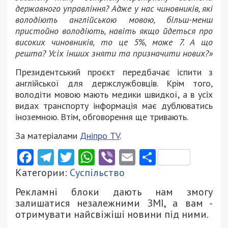
державного управління? Адже у нас чиновників, які
володіють англійською мовою, більш-менш
пристойно володіють, навіть якщо йдеться про
високих чиновників, то це 5%, може 7. А що
решта? Усіх інших зняти та призначити нових?»
Президентський проєкт передбачає іспити з
англійської для держслужбовців. Крім того,
володіти мовою мають медики швидкої, а в усіх
видах транспорту інформація має дублюватись
іноземною. Втім, обговорення ще тривають.
За матеріалами
Дніпро ТV
.
Facebook
Telegram
Twitter
WhatsApp
Viber
Email
Поділити
Категории:
Суспільство
Рекламні блоки дають нам змогу
залишатися незалежними ЗМІ, а вам -
отримувати найсвіжіші новини під ними.