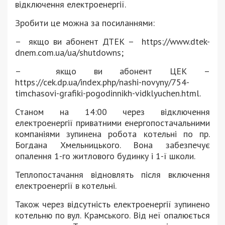
відключення електроенергії.
Зробити це можна за посиланнями:
– якщо ви абонент ДТЕК – https://www.dtek-
dnem.com.ua/ua/shutdowns;
– якщо ви абонент ЦЕК –
https://cek.dp.ua/index.php/nashi-novyny/754-
timchasovi-grafiki-pogodinnikh-vidklyuchen.html.
Станом на 14:00 через відключення
електроенергії приватними енергопостачальними
компаніями зупинена робота котельні по пр.
Богдана Хмельницького. Вона забезпечує
опалення 1-го житлового будинку і 1-ї школи.
Теплопостачання відновлять після включення
електроенергії в котельні.
Також через відсутність електроенергії зупинено
котельню по вул. Крамського. Від неї опалюється