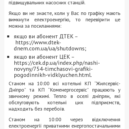
підвищувальних насосних станцій.
Якщо ви не знаєте, коли у Вас по графіку мають
вимкнути електроенергію, то перевірити це
можна за посиланнями:
якщо ви абонент ДТЕК –
https://www.dtek-
dnem.com.ua/ua/shutdowns;
якщо ви абонент ЦЕК –
https://cek.dp.ua/index.php/nashi-
novyny/754-timchasovi-grafiki-
pogodinnikh-vidklyuchen.html.
Станом на 10:00 всі котельні КП “Жилсервіс-
Дніпро” та КП “Коменергосервіс” працюють у
звичному режимі. Тепло в оселі дніпрян, які
обслуговують котельні цих підприємств,
надходить без перебоїв.
Станом на 10:00 через відключення
електроенергії приватними енергопостачальними