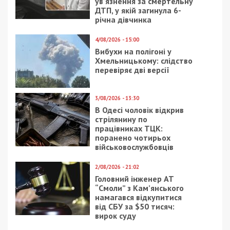
ув’язнення за смертельну
ДТП, у якій загинула 6-
річна дівчинка
4/08/2026 - 15:00
Вибухи на полігоні у
Хмельницькому: слідство
перевіряє дві версії
3/08/2026 - 13:30
В Одесі чоловік відкрив
стрілянину по
працівниках ТЦК:
поранено чотирьох
військовослужбовців
2/08/2026 - 21:02
Головний інженер АТ
“Смоли” з Кам’янського
намагався відкупитися
від СБУ за $50 тисяч:
вирок суду