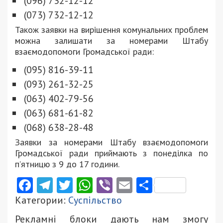
(096) 732-12-12
(073) 732-12-12
Також заявки на вирішення комунальних проблем
можна залишати за номерами Штабу
взаємодопомоги Громадської ради:
(095) 816-39-11
(093) 261-32-25
(063) 402-79-56
(063) 681-61-82
(068) 638-28-48
Заявки за номерами Штабу взаємодопомоги
Громадської ради приймають з понеділка по
п’ятницю з 9 до 17 години.
Facebook
Telegram
Twitter
WhatsApp
Viber
Email
Поділити
Категории:
Суспільство
Рекламні блоки дають нам змогу