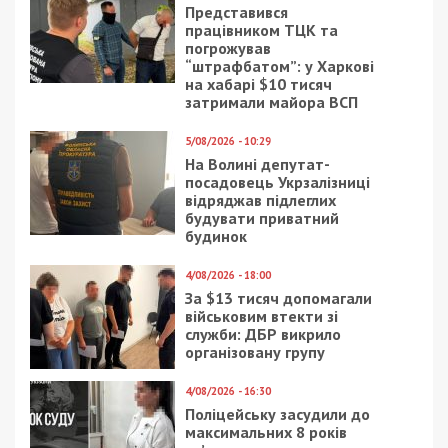
Представився
працівником ТЦК та
погрожував
“штрафбатом”: у Харкові
на хабарі $10 тисяч
затримали майора ВСП
5/08/2026 - 10:29
На Волині депутат-
посадовець Укрзалізниці
відряджав підлеглих
будувати приватний
будинок
4/08/2026 - 18:00
За $13 тисяч допомагали
військовим втекти зі
служби: ДБР викрило
організовану групу
4/08/2026 - 16:30
Поліцейську засудили до
максимальних 8 років