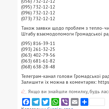
(056) 732-12-12
(095) 732-12-12
(096) 732-12-12
(073) 732-12-12
Також заявки щодо проблем з тепло- 
Штабу взаємодопомоги Громадської ради
(095) 816-39-11
(093) 261-32-25
(063) 402-79-56
(063) 681-61-82
(068) 638-28-48
Телеграм-канал голови Громадської ра
Залишити їх можна в коментарях: https:/
Якщо ви знайшли помилку, будь ласк
Facebook
Telegram
Twitter
WhatsApp
Viber
Email
Поділ