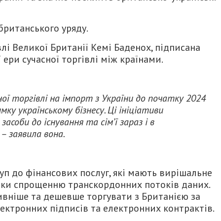
британського уряду.
влі Великої Британії Кемі Баденох, підписана
 ери сучасної торгівлі між країнами.
ї торгівлі на імпорт з України до початку 2024
мку українському бізнесу. Ці ініціативи
асоби до існування та сім’ї зараз і в
– заявила вона.
туп до фінансових послуг, які мають вирішальне
дяки спрощенню транскордонних потоків даних.
ивніше та дешевше торгувати з Британією за
ектронних підписів та електронних контрактів.