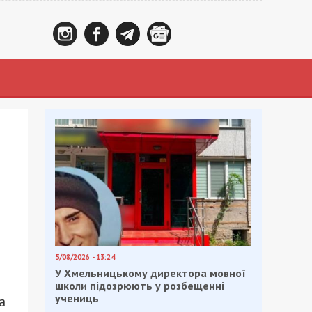
5/08/2026 - 13:24
У Хмельницькому директора мовної
школи підозрюють у розбещенні
учениць
а