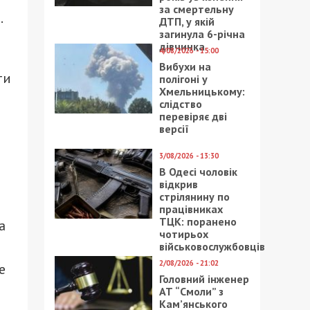
за смертельну
.
ДТП, у якій
загинула 6-річна
дівчинка
4/08/2026 - 15:00
Вибухи на
ти
полігоні у
Хмельницькому:
слідство
перевіряє дві
версії
3/08/2026 - 13:30
В Одесі чоловік
відкрив
стрілянину по
працівниках
ТЦК: поранено
а
чотирьох
військовослужбовців
2/08/2026 - 21:02
е
Головний інженер
АТ “Смоли” з
Кам’янського