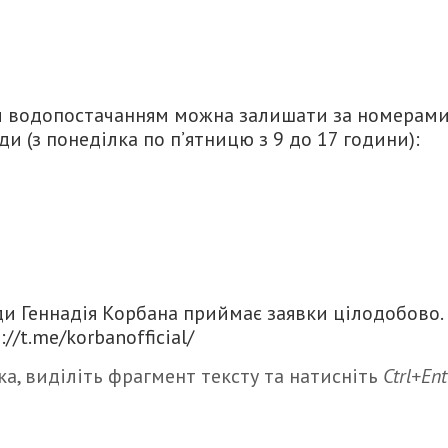
чи водопостачанням можна залишати за номерам
 (з понеділка по п’ятницю з 9 до 17 години):
ди Геннадія Корбана приймає заявки цілодобово.
/t.me/korbanofficial/
а, виділіть фрагмент тексту та натисніть
Ctrl+Ent
итися