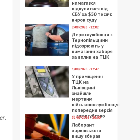
намагався
відкупитися від
СБУ за $50 тисяч:
вирок суду
2/08/2026 - 12:02
Держслужбовця з
и
Тернопільщини
підозрюють у
вимаганні хабаря
за вплив на ТЦК
1/08/2026 - 17:47
У приміщенні
ТЦК на
Львівщині
знайшли
мертвим
військовослужбовця:
попередня версія
– самогубство
er
.
31/07/2026 - 20:00
Лаборант
харківського
вишу збирав