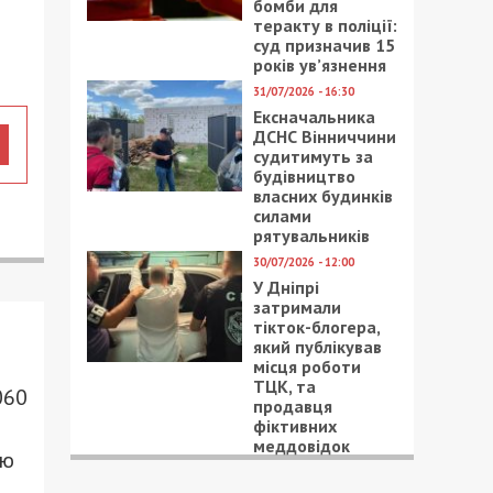
бомби для
теракту в поліції:
суд призначив 15
років ув’язнення
31/07/2026 - 16:30
Ексначальника
ДСНС Вінниччини
судитимуть за
будівництво
власних будинків
силами
рятувальників
30/07/2026 - 12:00
У Дніпрі
затримали
тікток-блогера,
який публікував
місця роботи
ТЦК, та
060
продавця
фіктивних
меддовідок
ою