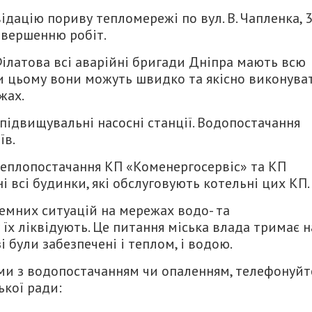
дацію пориву тепломережі по вул. В. Чапленка, 3
авершенню робіт.
ілатова всі аварійні бригади Дніпра мають всю
ки цьому вони можуть швидко та якісно виконува
жах.
 підвищувальні насосні станції. Водопостачання
їв.
еплопостачання КП «Коменергосервіс» та КП
 всі будинки, які обслуговують котельні цих КП.
емних ситуацій на мережах водо- та
їх ліквідують. Це питання міська влада тримає н
і були забезпечені і теплом, і водою.
ми з водопостачанням чи опаленням, телефонуйт
ької ради: