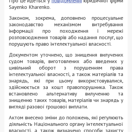
Про це йдеться у
повідомленні
юридичної фірми
Sayenko Kharenko.
Законом, зокрема, доповнено процесуальне
законодавство механізмом витребування
інформації про походження і мережі
розповсюдження товарів або надання послуг, що
порушують право інтелектуальної власності.
Документом уточнено, що знищення вилучених
судом товарів, виготовлених або введених у
цивільний оборот з порушенням права
інтелектуальної власності, а також матеріалів та
знарядь, які при цьому використовувалися,
здійснюється за кошт правопорушника. Також
встановлено альтернативу вилученню та
знищенню таких товарів, матеріалів чи знарядь у
вигляді разової грошової виплати.
Актом внесено зміни до положень, які регулюють
діяльність Національного органу інтелектуальної
власності, а також визначено способи захисту