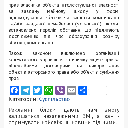
прав власника об’єкта інтелектуальної власності
за завдану майнову шкоду у формі
відшкодування збитків чи виплати компенсації
та/або завданої немайнової (моральної) шкоди;
встановлено перелік обставин, що підлягають
дослідженню під час обрахування розміру
збитків, компенсації.
Також законом виключено організації
колективного управління з переліку ліцензіарів за
ліцензійними договорами на використання
об’єктів авторського права або об’єктів суміжних
прав.
Facebook
Telegram
Twitter
WhatsApp
Viber
Email
Поділити
Категории:
Суспільство
Рекламні блоки дають нам змогу
залишатися незалежними ЗМІ, а вам -
отримувати найсвіжіші новини під ними.