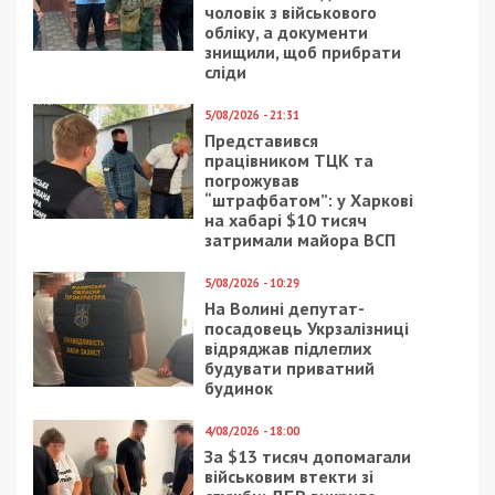
чоловік з військового
обліку, а документи
знищили, щоб прибрати
сліди
5/08/2026 - 21:31
Представився
працівником ТЦК та
погрожував
“штрафбатом”: у Харкові
на хабарі $10 тисяч
затримали майора ВСП
5/08/2026 - 10:29
На Волині депутат-
посадовець Укрзалізниці
відряджав підлеглих
будувати приватний
будинок
4/08/2026 - 18:00
За $13 тисяч допомагали
військовим втекти зі