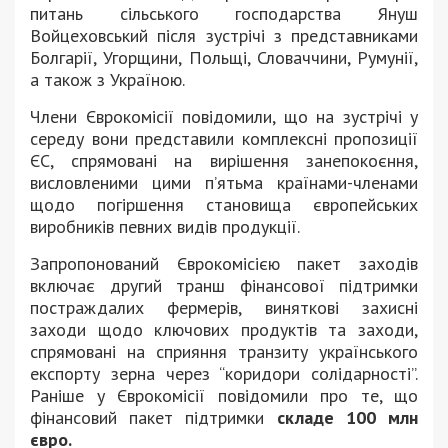
питань сільського господарства Януш
Войцеховський після зустрічі з представниками
Болгарії, Угорщини, Польщі, Словаччини, Румунії,
а також з Україною.
Члени Єврокомісії повідомили, що на зустрічі у
середу вони представили комплексні пропозиції
ЄС, спрямовані на вирішення занепокоєння,
висловленими цими п’ятьма країнами-членами
щодо погіршення становища європейських
виробників певних видів продукції.
Запропонований Єврокомісією пакет заходів
включає другий транш фінансової підтримки
постраждалих фермерів, виняткові захисні
заходи щодо ключових продуктів та заходи,
спрямовані на сприяння транзиту українського
експорту зерна через “коридори солідарності”.
Раніше у Єврокомісії повідомили про те, що
фінансовий пакет підтримки
складе 100 млн
євро.