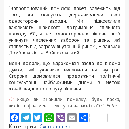
“Запропонований Комісією пакет залежить від
того, чи скасують держави-члени свої
односторонні заходи. Ми підкреслили
важливість швидкого дотримання спільного
підходу ЄС, а не односторонніх рішень, щоб
уникнути численних заборон та рішень, які
ставлять під загрозу внутрішній ринок”, – заявили
Домбровскіс та Войцеховський.
Вони додали, що Єврокомісія взяла до відома
думки, які учасники висловили на зустрічі.
Сторони домовилися продовжити політичні
консультації найближчими днями з метою
якнайшвидшого пошуку рішення.
Якщо ви знайшли помилку, будь ласка,
виділіть фрагмент тексту та натисніть
Ctrl+Enter
.
Facebook
Telegram
Twitter
WhatsApp
Viber
Email
Поділити
Категории:
Суспільство