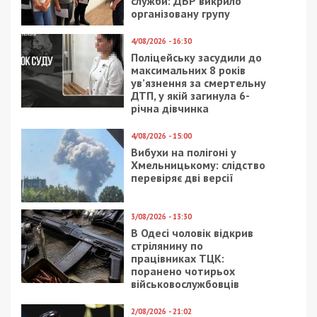
служби: ДБР викрило
організовану групу
4/08/2026 - 16:30
Поліцейську засудили до
максимальних 8 років
ув’язнення за смертельну
ДТП, у якій загинула 6-
річна дівчинка
4/08/2026 - 15:00
Вибухи на полігоні у
Хмельницькому: слідство
перевіряє дві версії
3/08/2026 - 13:30
В Одесі чоловік відкрив
стрілянину по
працівниках ТЦК:
поранено чотирьох
військовослужбовців
2/08/2026 - 21:02