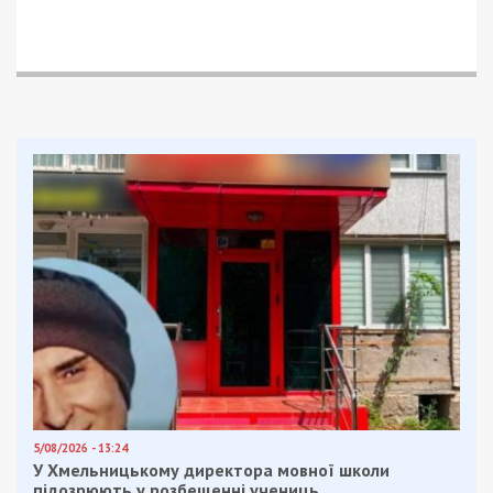
продаж сільськогосподарської продукції за
цінами, які були значно нижчими за ринкові.
Щоб приховати правопорушення, після продажу
він оформив акт перерахунку вартості. У
документі він зазначив, що ціна була знижена
нібито через погіршення якості товару. Керівник
вказав, що покупець мав провести додаткову
обробку продукції, таку як очищення і сушіння,
власним коштом.
Через ці махінації державна установа
недоотримала понад 5 мільйонів гривень
доходу.
Службовій особі повідомлено про підозру за ч. 5
ст. 191 Кримінального кодексу України (розтрата
чужого майна шляхом зловживання службовим
становищем, вчинена в умовах воєнного стану в
особливо великих розмірах).
Досудове розслідування триває за