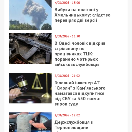
Приєднатися
Читайте також
Предыдущая статья:
На Запоріжжі поліцейські систематично
вимагали хабарі від водіїв та чоловіків,
які не перебували на військовому обліку
Следующая статья:
Посадовець ДСНС маскував “клієнтів” під
рятувальників для перевезення до
кордону