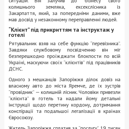
ситуацій. Він залучив до “бізнесу” свого
колишнього земляка, ексекслісника із
Закарпаття, який, за попередніми даними, вже
мав досвід у незаконному переправленні людей.
“Клієнт” під прикриттям та інструктаж у
готелі
Рятувальник взяв на себе функцію “перевізника”.
Завдяки службовому посвідченню він міг
безперешкодно проїжджати блокпости по всій
Україні, маскуючи своїх “клієнтів” під працівників
ДСНС.
Одного з мешканців Запоріжжя ділок довіз на
власному авто до міста Яремче, де їх зустрів
“провідник” — колишній лісник. Чоловіки привезли
“клієнта” в готель та надали йому детальні
інструкції щодо перетину кордону, дотримання
конспірації та подальшої легалізації в країнах
Євросоюзу.
Житель Запоріжжя сплатив за “послугу” 19 тисяч