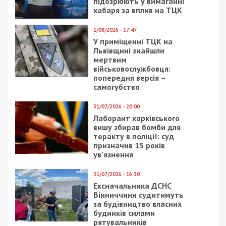
СУСПІЛЬСТВО
16/10/2020 - 18:25
4/04/2019 - 17:37
Вилкул потребовал,
В Днепре
чтобы
многодетный отец
правоохранители дали
погиб под колесами
оценку нападениям на
поезда: фото, видео
волонтеров Блока
“Украинская
перспектива”
6/04/2018 - 13:38
4/12/2018 - 14:55