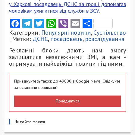
у Харкові посадовець ДСНС за гроші допомагав
чоловікам ухилитися від служби в ЗСУ.
Facebook
Telegram
Twitter
WhatsApp
Viber
Email
Поділити
Категории:
Популярні новини
,
Суспільство
| Метки:
ДСНС
,
посадовець
,
розслідування
Рекламні блоки дають нам змогу
залишатися незалежними ЗМІ, а вам -
отримувати найсвіжіші новини під ними.
Приєднуйтесь також до 49000 в Google News. Слідкуйте
за останніми новинами!
Приєднатися
Читайте також