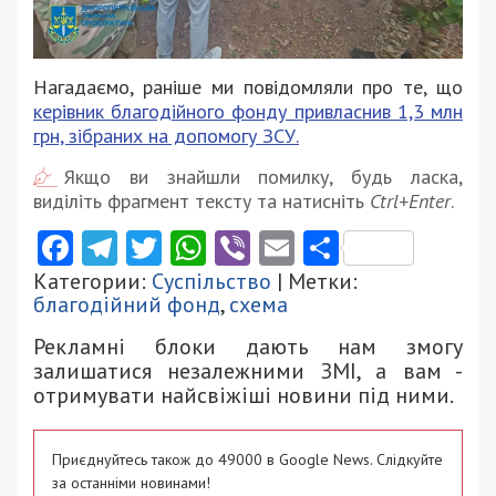
Нагадаємо, раніше ми повідомляли про те, що
керівник благодійного фонду привласнив 1,3 млн
грн, зібраних на допомогу ЗСУ.
Якщо ви знайшли помилку, будь ласка,
виділіть фрагмент тексту та натисніть
Ctrl+Enter
.
Facebook
Telegram
Twitter
WhatsApp
Viber
Email
Поділити
Категории:
Суспільство
| Метки:
благодійний фонд
,
схема
Рекламні блоки дають нам змогу
залишатися незалежними ЗМІ, а вам -
отримувати найсвіжіші новини під ними.
Приєднуйтесь також до 49000 в Google News. Слідкуйте
за останніми новинами!