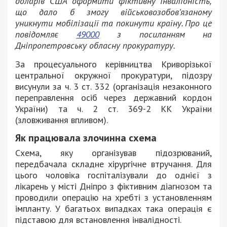
доларів США оформити фіктивну інвалідність,
що дало б змогу військовозобов’язаному
уникнути мобілізації та покинути країну. Про це
повідомляє
49000
з посиланням на
Дніпропетровську обласну прокуратуру.
За процесуального керівництва Криворізької
центральної окружної прокуратури, підозру
висунули за ч. 3 ст. 332 (організація незаконного
переправлення осіб через державний кордон
України) та ч. 2 ст. 369-2 КК України
(зловживання впливом).
Як працювала злочинна схема
Схема, яку організував підозрюваний,
передбачала складне хірургічне втручання. Для
цього чоловіка госпіталізували до однієї з
лікарень у місті Дніпро з фіктивним діагнозом та
проводили операцію на хребті з установленням
імпланту. У багатьох випадках така операція є
підставою для встановлення інвалідності.