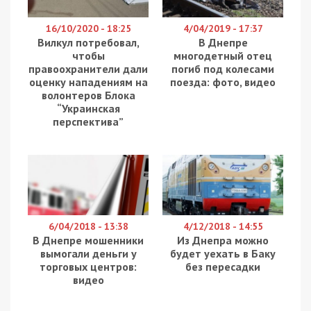
Детективи Територіального управління Бюро
економічної безпеки (БЕБ) у Чернівецькій області
повідомили про підозру керівнику державної
сільськогосподарської дослідної станції. Його
звинувачують у розтраті майна шляхом
зловживання службовим становищем, що завдало
державі збитків на понад 5 мільйонів гривень.
Про це повідомляє
49000.
За даними слідства, у 2023 році посадовець
уклав кілька угод із приватними структурами на