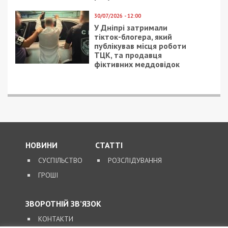
В Днепре мошенники
Из Днепра можно
вымогали деньги у
будет уехать в Баку
торговых центров:
без пересадки
видео