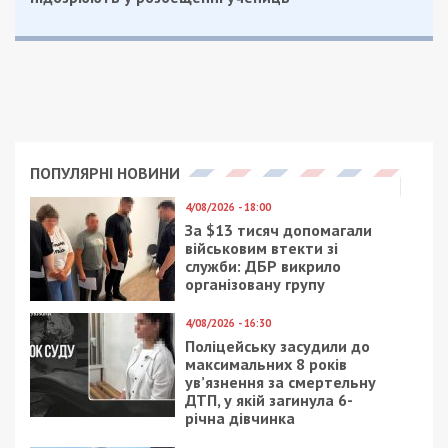
процесуального керівництва Чернівецької
обласної прокуратури та оперативного
супроводу СБУ.
Нагадаємо, раніше ми повідомляли про те, що
президента Нацакадемії аграрних наук
підозрюють у розтраті бюджетних коштів.
Facebook
Telegram
Twitter
WhatsApp
Viber
Email
Поділити
Категории:
Гроші
| Метки:
БЕБ
,
розслідування
,
розтрата бюджетних
коштів
Рекламні блоки дають нам змогу
залишатися незалежними ЗМІ, а вам -
отримувати найсвіжіші новини під ними.
Приєднуйтесь також до 49000 в Google News. Слідкуйте
за останніми новинами!