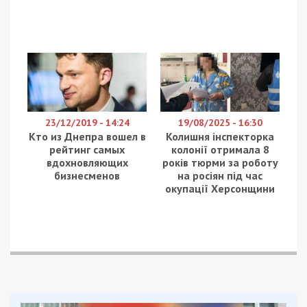
реагировать и вводить “желтый”,” оранжевый” или
“красный” уровень эпидопасности, – сказал чиновник.
Ранее мы писали:
В Днепре и области
привили уже более
131 тысячи человек
Днепропетровщина оказалась в
“зеленой” зоне карантина