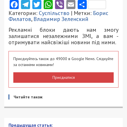
Facebook
Telegram
Twitter
WhatsApp
Viber
Email
Поділити
Категории:
Суспільство
| Метки:
Борис
Филатов
,
Владимир Зеленский
Рекламні блоки дають нам змогу
залишатися незалежними ЗМІ, а вам -
отримувати найсвіжіші новини під ними.
Приєднуйтесь також до 49000 в Google News. Слідкуйте
за останніми новинами!
Приєднатися
Читайте також
Минздрав планирует продлить