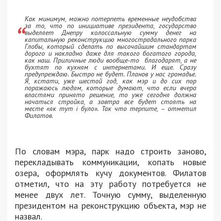
Как минимум, можно потерпеть временные неудобства
за то, что по инициативе президента, государство
выделяет Днепру колоссальную сумму денег на
капитальную реконструкцию многострадального парка
Глобы, который сделать по высочайшим стандартам
дорого и накладно даже для такого богатого города,
как наш. Приличные люди вообще-то благодарят, а не
бухтят по кухням с интернетами. И еще. Сразу
предупреждаю. Быстро не будет. Планов у нас громадье.
Я, кстати, уже шестой год, как мэр и до сих пор
поражаюсь людям, которые думают, что если вчера
властями принято решение, то уже сегодня должна
начаться стройка, а завтра все будет стоять на
месте «як тут і було». Так что терпите, – отметил
Филатов.
По словам мэра, парк надо строить заново,
перекладывать коммуникации, копать новые
озера, оформлять кучу документов. Филатов
отметил, что на эту работу потребуется не
менее двух лет. Точную сумму, выделенную
президентом на реконструкцию объекта, мэр не
назвал.