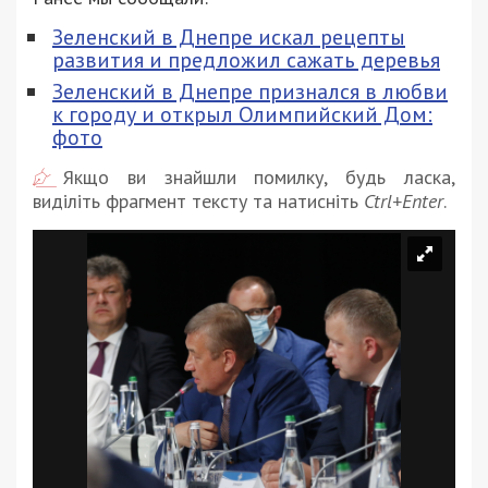
Зеленский в Днепре искал рецепты
развития и предложил сажать деревья
Зеленский в Днепре признался в любви
к городу и открыл Олимпийский Дом:
фото
Якщо ви знайшли помилку, будь ласка,
виділіть фрагмент тексту та натисніть
Ctrl+Enter
.