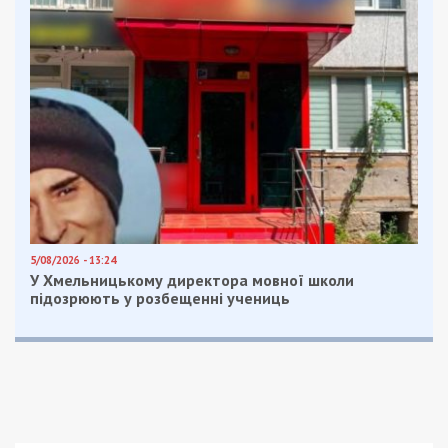
Facebook
Telegram
Twitter
WhatsApp
Viber
Email
Поділити
Категории:
Суспільство
| Метки:
карантин
,
коронавирус
,
укрнет
Рекламні блоки дають нам змогу
залишатися незалежними ЗМІ, а вам -
отримувати найсвіжіші новини під ними.
Приєднуйтесь також до 49000 в Google News. Слідкуйте
за останніми новинами!
Приєднатися
Читайте також