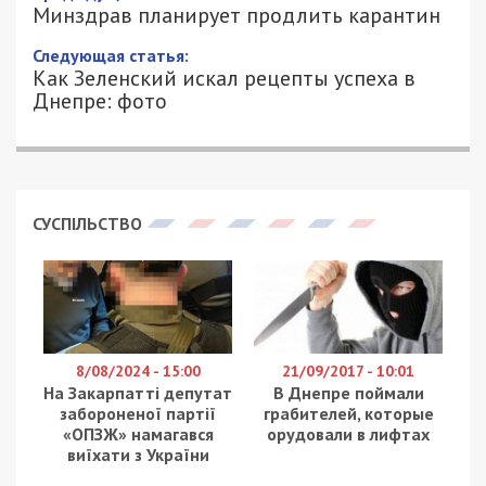
карантин
9/06/2021 - 14:38
АЛЕКСЕЙ ВАЛЕНКО - СПЕЦИАЛЬНО
2592
ДЛЯ 49000.COM.UA
Глава Министерства здравоохранения Виктор
Ляшко заявил, что карантин в Украине будет
продлен до конца лета, несмотря на то, что вся
страна уже находится в “зеленой” зоне.
По словам главы Минздрава, ограничений станет
меньше. Например, упростят пересечение
границы по возвращению из отпуска, полноценно
разрешат работу спортзалов. Но, если ситуация
будет ухудшаться – карантин усилят вновь.
Мы должны оставить основные ограничения, в
частности обязательность масок в общественных
зданиях, транспорте, а также соблюдение дистанции.
Если ситуация будет ухудшаться, мы будем оперативно