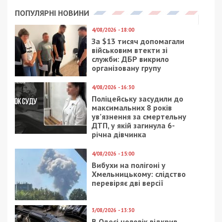
Предыдущая статья:
В Днепре разразился конфликт из-за
футбольного поля: видео
Следующая статья:
В Днепре грядет масштабная
реконструкция: парк Глобы отстроят
заново
СУСПІЛЬСТВО