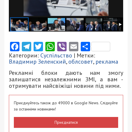
Facebook
Telegram
Twitter
WhatsApp
Viber
Email
Поділити
Категории:
Суспільство
| Метки:
Владимир Зеленский
,
облсовет
,
реклама
Рекламні блоки дають нам змогу
залишатися незалежними ЗМІ, а вам -
отримувати найсвіжіші новини під ними.
Приєднуйтесь також до 49000 в Google News. Слідкуйте
за останніми новинами!
Приєднатися