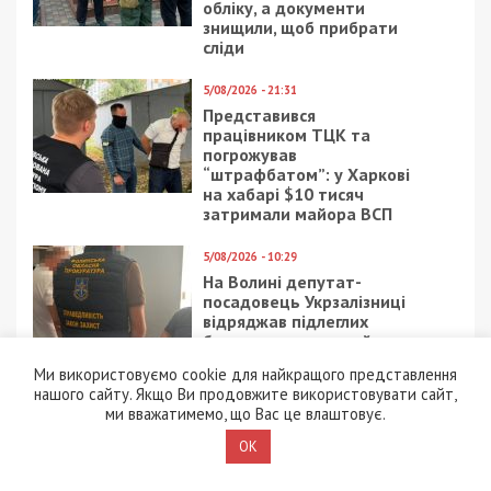
Грицай
,
ремонт
,
Селин
Рекламні блоки дають нам змогу
залишатися незалежними ЗМІ, а вам -
отримувати найсвіжіші новини під ними.
Приєднуйтесь також до 49000 в Google News. Слідкуйте
за останніми новинами!
Приєднатися
Читайте також
Ми використовуємо cookie для найкращого представлення
нашого сайту. Якщо Ви продовжите використовувати сайт,
ми вважатимемо, що Вас це влаштовує.
Предыдущая статья:
Фотофакт: на парковке в центре Днепра
OK
устанавливают паркоматы