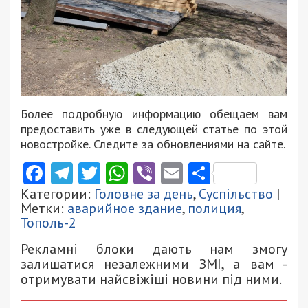
Более подробную информацию обещаем вам
предоставить уже в следующей статье по этой
новостройке. Следите за обновлениями на сайте.
Facebook
Telegram
Twitter
WhatsApp
Viber
Email
Поділити
Категории:
Головне за день
,
Суспільство
|
Метки:
аварийное здание
,
полиция
,
Тополь-2
Рекламні блоки дають нам змогу
залишатися незалежними ЗМІ, а вам -
отримувати найсвіжіші новини під ними.