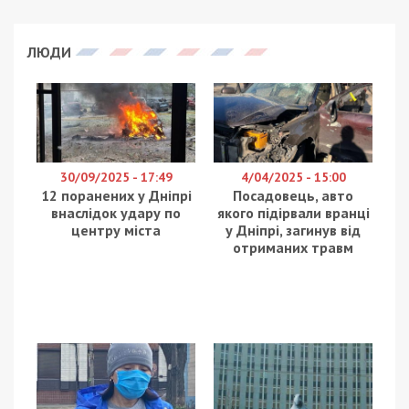
Владислава Грицая нашел подрядчика, который
будет ремонтировать лифты в Днепре. В
тендерной
документации
значится более 150
адресов, по которым должны быть капитально
отремонтированы лифты. Среди них, например,
ул. Калиновая, дом 1, под. 6; ул. Комбрига
Петрова, дом 2, под. 3; просп. Мира, 63, просп.
Мира, 91, под. 3.