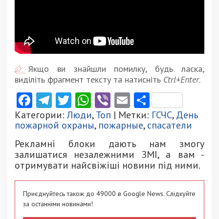
Якщо ви знайшли помилку, будь ласка,
виділіть фрагмент тексту та натисніть
Ctrl+Enter
.
Facebook
Telegram
Twitter
WhatsApp
Viber
Email
Поділити
Категории:
Люди
,
Топ
| Метки:
ГСЧС
,
День
пожарной охраны
,
пожарные
,
спасатели
Рекламні блоки дають нам змогу
залишатися незалежними ЗМІ, а вам -
отримувати найсвіжіші новини під ними.
Приєднуйтесь також до 49000 в Google News. Слідкуйте
за останніми новинами!