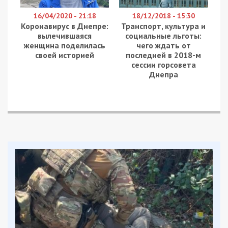
Напомним, в прошлом году в Днепре тоже
ремонтировали лифты. По итогу, директора
департамента заподозрили в том, что он
безосновательно
перечислил более 950
тысяч гривен на счет частной фирмы
,
отвечающей за ремонт, обслуживание, установку
лифтов. Активисты общественной организации
«Громадський контроль» проверили 168 лифтов,
о которых городская власть отчиталась как о
работающих.
Оказалось, более 80 подъемников
не в строю
.
За дело взялись правоохранители. Сотрудники
управления защиты экономики Нацполиции в
Днепропетровской области и следователи
областной прокуратуры доказали причастность
директора департамента к финансовым
махинациям во время проведения капитальных
ремонтов лифтов и жилого фонда города.
Владиславу Грицаю сообщили о подозрении в