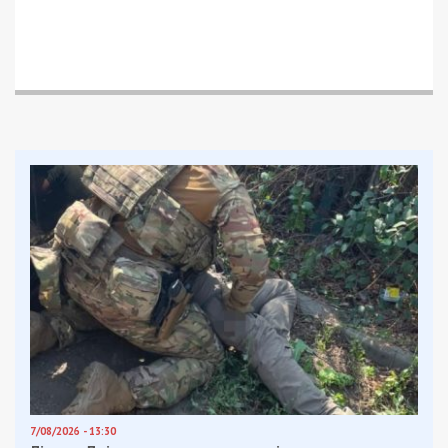
комаровский……… привет Уфа… привет Улан Уде….
Опубліковано
Nova Gorlivka
Субота, 1 лютого 2020 р.
Facebook
Telegram
Twitter
WhatsApp
Viber
Email
Поділити
Категории:
Суспільство
| Метки:
Владимир Зеленский
,
соцсети
,
укрнет
Рекламні блоки дають нам змогу
залишатися незалежними ЗМІ, а вам -
отримувати найсвіжіші новини під ними.
Приєднуйтесь також до 49000 в Google News. Слідкуйте
за останніми новинами!
Приєднатися