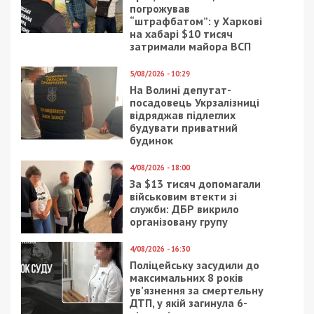
5/02/2020 - 10:02
27/05/2026 - 11:30
В Украине отменили
На Житомирщині
банковскую тайну
судитимуть депутата
райради за
недостовірне
декларування на
понад 46 млн грн
18/05/2020 - 13:00
2/05/2019 - 14:30
Днепропетровский
В Днепре починят
облсовет накупит
лифты в семи домах:
открыток по сто
адреса
гривен