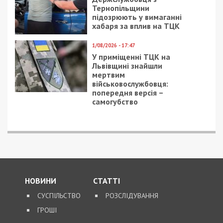
доларів
ПОПУЛЯРНІ НОВИНИ
7/08/2026 - 15:00
На Закарпатті ТЦК
«списав» понад 1500
чоловік з військового
обліку, а документи
знищили, щоб прибрати
сліди
5/08/2026 - 21:31
Представився
працівником ТЦК та
погрожував
“штрафбатом”: у Харкові