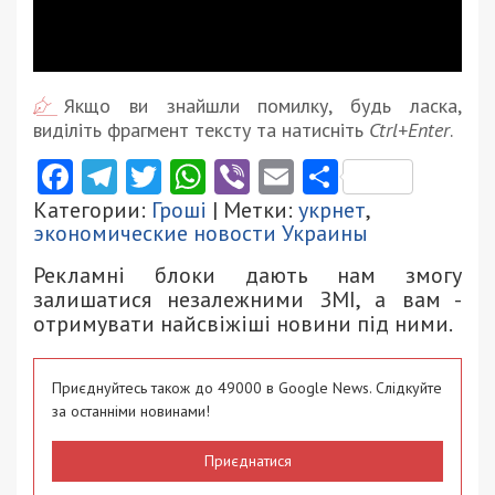
Якщо ви знайшли помилку, будь ласка,
виділіть фрагмент тексту та натисніть
Ctrl+Enter
.
Facebook
Telegram
Twitter
WhatsApp
Viber
Email
Поділити
Категории:
Гроші
| Метки:
укрнет
,
экономические новости Украины
Рекламні блоки дають нам змогу
залишатися незалежними ЗМІ, а вам -
отримувати найсвіжіші новини під ними.
Приєднуйтесь також до 49000 в Google News. Слідкуйте
за останніми новинами!
Приєднатися