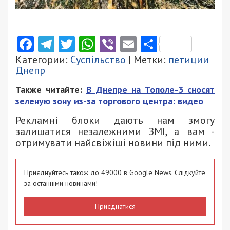
Facebook
Telegram
Twitter
WhatsApp
Viber
Email
Поділити
Категории:
Суспільство
| Метки:
петиции
Днепр
Также читайте:
В Днепре на Тополе-3 сносят
зеленую зону из-за торгового центра: видео
Рекламні блоки дають нам змогу
залишатися незалежними ЗМІ, а вам -
отримувати найсвіжіші новини під ними.
Приєднуйтесь також до 49000 в Google News. Слідкуйте
за останніми новинами!
Приєднатися