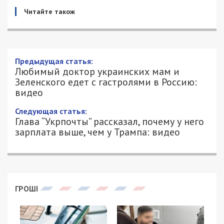
Читайте також
Любимый доктор украинских мам и
Зеленского едет с гастролями в
Россию: видео
3/02/2020 - 11:47
ИВАН ДУЗЬ - СПЕЦИАЛЬНО ДЛЯ
4770
49000.COM.UA
Известный украинский педиатр Евгений
Комаровский, который во время президентской
кампании в 2019 году был в команде Владимира
Зеленского, заявил о платных семинарах в
нескольких российских городах в апреле 2020
года. Об этом сам доктор написал в
социальной
сети Facebook
.