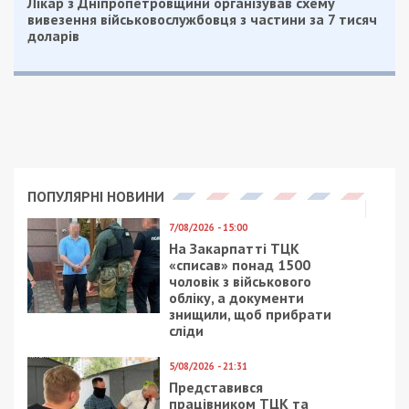
Читайте також
Предыдущая статья:
“Приватбанк” будет брать комиссию за
платежи вечером
Следующая статья:
Днепряне требуют сохранить зеленую
зону на Тополе
ГРОШІ