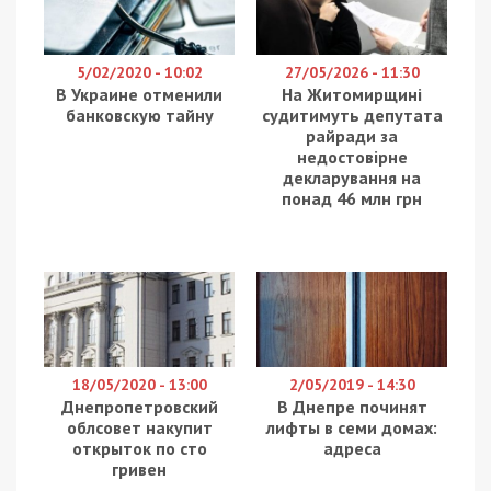
В видеообращении он подчеркнул, что
выступления запланированы в Новосибирске,
Иркутске, Якутске, Екатеринбурге и Уфе в период
15-21 апреля 2020 года.
Будем обсуждать самые острые и актуальные вопросы:
здоровье ребенка и взаимоотношения между
родителями. Мы поговорим о развитии, и об уходе за
ребенком в течение первого года жизни, и о
планировании беременности, и о вакцинации, и о детях,
которые часто болеют, и об аллергии, и о глистах, и об
эпидемиологической ситуации, и, конечно же, о том, как
маме и папе вырастить здорового ребенка и не
потерять любовь и уважение друг к другу, – рассказал
Комаровский.
Отметим, что Евгений Комаровский – известный
детский врач, кандидат медицинских наук,
блогер и телеведущий.
комаровский