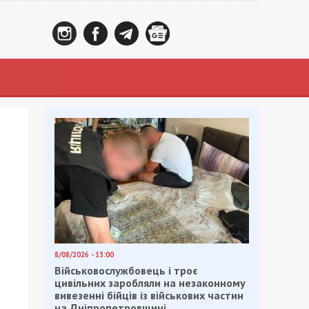
8/08/2026 - 13:00
Військовослужбовець і троє
цивільних заробляли на незаконному
вивезенні бійців із військових частин
на Дніпропетровщині