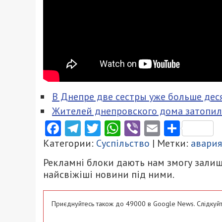
В Днепре две сестры уже больше дес
Жителей днепровского дома затопил
Facebook
Telegram
Twitter
WhatsApp
Viber
Email
Поділ
Категории:
Суспільство
| Метки:
авария
Рекламні блоки дають нам змогу залиш
найсвіжіші новини під ними.
Приєднуйтесь також до 49000 в Google News. Слідкуйт