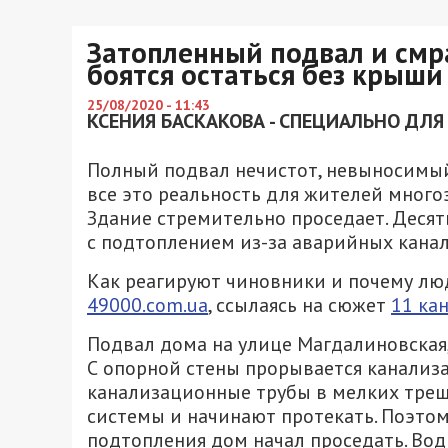
Затопленный подвал и смра
боятся остаться без крыши
25/08/2020 - 11:43
КСЕНИЯ БАСКАКОВА - СПЕЦИАЛЬНО ДЛЯ
Полный подвал нечистот, невыносимый 
все это реальность для жителей многоэ
Здание стремительно проседает. Деся
с подтоплением из-за аварийных кана
Как реагируют чиновники и почему лю
49000.com.ua
, ссылаясь на сюжет
11 ка
Подвал дома на улице Магдалиновская, 
С опорной стены прорывается канализа
канализационные трубы в мелких тре
системы и начинают протекать. Поэтому
подтопления дом начал проседать. Во