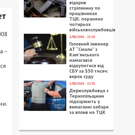
відкрив
стрілянину по
ет
працівниках
ТЦК: поранено
чотирьох
військовослужбовців
008
2/08/2026 - 21:02
Головний інженер
АТ “Смоли” з
а –
Кам’янського
намагався
ся
відкупитися від
СБУ за $50 тисяч:
вирок суду
2/08/2026 - 12:02
Держслужбовця з
Тернопільщини
підозрюють у
ии.
вимаганні хабаря
за вплив на ТЦК