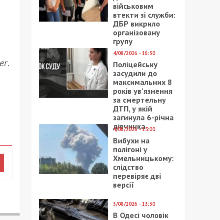
військовим
втекти зі служби:
ДБР викрило
організовану
групу
4/08/2026 - 16:30
er
.
Поліцейську
засудили до
максимальних 8
років ув’язнення
за смертельну
ДТП, у якій
загинула 6-річна
дівчинка
4/08/2026 - 15:00
Вибухи на
полігоні у
Хмельницькому:
слідство
перевіряє дві
версії
3/08/2026 - 13:30
В Одесі чоловік