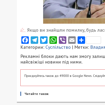
Якщо ви знайшли помилку, будь ласк
Facebook
Telegram
Twitter
WhatsApp
Viber
Email
Поділ
Категории:
Суспільство
| Метки:
Влади
Рекламні блоки дають нам змогу залиш
найсвіжіші новини під ними.
Приєднуйтесь також до 49000 в Google News. Слідкуйт
Читайте також