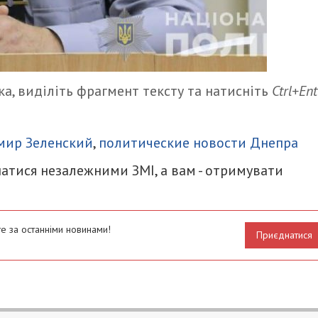
а, виділіть фрагмент тексту та натисніть
Ctrl+Ent
итися
мир Зеленский
,
политические новости Днепра
атися незалежними ЗМІ, а вам - отримувати
е за останніми новинами!
Приєднатися