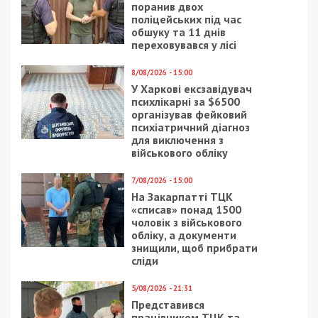
поранив двох
поліцейських під час
обшуку та 11 днів
переховувався у лісі
8/08/2026 - 15:00
У Харкові ексзавідувач
психлікарні за $6500
організував фейковий
психіатричний діагноз
для виключення з
військового обліку
7/08/2026 - 15:00
На Закарпатті ТЦК
«списав» понад 1500
чоловік з військового
обліку, а документи
знищили, щоб прибрати
сліди
5/08/2026 - 21:31
Представився
працівником ТЦК та