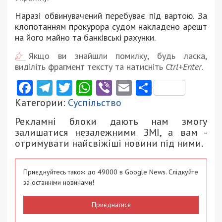
Наразі обвинувачений перебуває під вартою. За
клопотанням прокурора судом накладено арешт
на його майно та банківські рахунки.
Якщо ви знайшли помилку, будь ласка,
виділіть фрагмент тексту та натисніть
Ctrl+Enter
.
Facebook
Telegram
Twitter
WhatsApp
Viber
Email
Поділити
Категории:
Суспільство
Рекламні блоки дають нам змогу
залишатися незалежними ЗМІ, а вам -
отримувати найсвіжіші новини під ними.
Приєднуйтесь також до 49000 в Google News. Слідкуйте
за останніми новинами!
Приєднатися