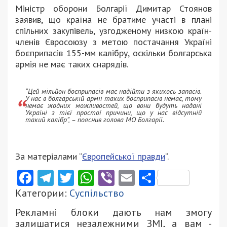
Міністр оборони Болгарії Димитар Стоянов
заявив, що країна не братиме участі в плані
спільних закупівель, узгодженому низкою країн-
членів Євросоюзу з метою постачання Україні
боєприпасів 155-мм калібру, оскільки болгарська
армія не має таких снарядів.
“Цей мільйон боєприпасів має надійти з якихось запасів.
У нас в болгарській армії таких боєприпасів немає, тому
немає жодних можливостей, що вони будуть надані
Україні з тієї простої причини, що у нас відсутній
такий калібр”, – пояснив голова МО Болгарії.
За матеріалами “
Європейської правди
“.
Facebook
Telegram
Twitter
WhatsApp
Viber
Email
Поділити
Категории:
Суспільство
Рекламні блоки дають нам змогу
залишатися незалежними ЗМІ, а вам -