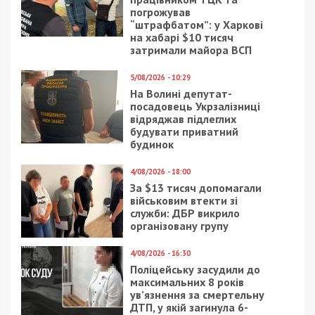
погрожував
“штрафбатом”: у Харкові
на хабарі $10 тисяч
затримали майора ВСП
5/08/2026 - 10:29
На Волині депутат-
посадовець Укрзалізниці
відряджав підлеглих
будувати приватний
будинок
4/08/2026 - 18:00
За $13 тисяч допомагали
військовим втекти зі
служби: ДБР викрило
організовану групу
4/08/2026 - 16:30
Поліцейську засудили до
максимальних 8 років
ув’язнення за смертельну
ДТП, у якій загинула 6-