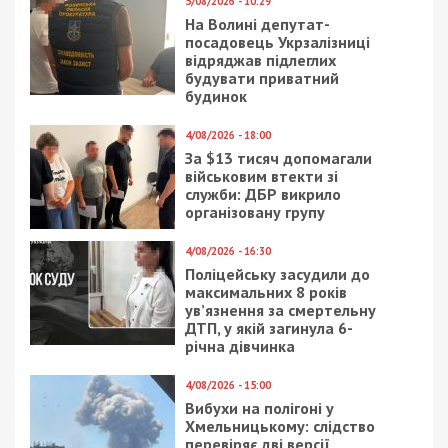
5/08/2026 - 10:29
На Волині депутат-
посадовець Укрзалізниці
відряджав підлеглих
будувати приватний
будинок
4/08/2026 - 18:00
За $13 тисяч допомагали
військовим втекти зі
служби: ДБР викрило
організовану групу
4/08/2026 - 16:30
Поліцейську засудили до
максимальних 8 років
ув’язнення за смертельну
ДТП, у якій загинула 6-
річна дівчинка
4/08/2026 - 15:00
Вибухи на полігоні у
Хмельницькому: слідство
перевіряє дві версії