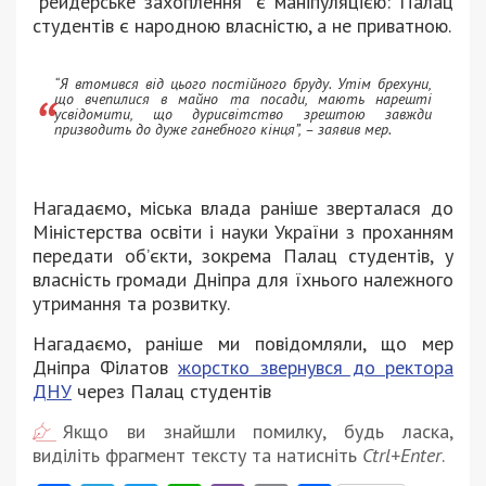
“рейдерське захоплення” є маніпуляцією: Палац
студентів є народною власністю, а не приватною.
“Я втомився від цього постійного бруду. Утім брехуни,
що вчепилися в майно та посади, мають нарешті
усвідомити, що дурисвітство зрештою завжди
призводить до дуже ганебного кінця”, – заявив мер.
Нагадаємо, міська влада раніше зверталася до
Міністерства освіти і науки України з проханням
передати об’єкти, зокрема Палац студентів, у
власність громади Дніпра для їхнього належного
утримання та розвитку.
Нагадаємо, раніше ми повідомляли, що мер
Дніпра Філатов
жорстко звернувся до ректора
ДНУ
через Палац студентів
Якщо ви знайшли помилку, будь ласка,
виділіть фрагмент тексту та натисніть
Ctrl+Enter
.