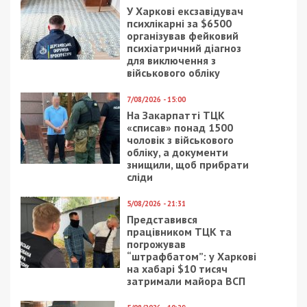
У Харкові ексзавідувач
психлікарні за $6500
організував фейковий
психіатричний діагноз
для виключення з
військового обліку
7/08/2026 - 15:00
На Закарпатті ТЦК
«списав» понад 1500
чоловік з військового
обліку, а документи
знищили, щоб прибрати
сліди
5/08/2026 - 21:31
Представився
працівником ТЦК та
погрожував
“штрафбатом”: у Харкові
на хабарі $10 тисяч
затримали майора ВСП