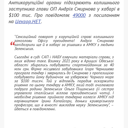
Антикорупційні органи підозрюють колишнього
заступника глави ОП Андрія Смирнова у хабарі в
$100 тис. Про повідомляє
49000
з посиланням
на
Цензор.НЕТ
.
“Сенсаційний поворот у корупційній справі колишнього
замголови Офісу президента! Андрія Смирнова
запідозрили ще й в хабарі за рішашки в АМКУ з людьми
Зеленських.
Сьогодні в суді САП і НАБУ озвучили матеріали справи, з
яких відомо таке. Взимку 2021 року в Арицизі Одеської
області збирались побудувати спортмайданчик за 40
млн грн. Фірма місцевого забудовника Ігоря Чернишева
програла тендер і звернулась до Смирнова з пропозицією
побудувати йому будиночок на узбережжі Чорного моря
за $100 тисяч. Той у відповідь порадив оскаржити
рішення по цьому тендеру в АМКУ, який тоді очолювала
подруга родини Зеленських Ольга Піщанська (її сестра
управляла італійської віллою президентської чоти). І
необхідне рішення прийняла тендерна колегія АМКУ під
керівництвом Ірини Копайгори, доньки криворізького
професора, що в юності викладав науку Зеленському”, –
йдеться в повідомленні.