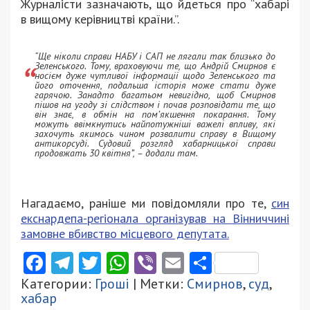
Журналісти зазначають, що йдеться про “хабарі
в вищому керівництві країни.”.
“Ще ніколи справи НАБУ і САП не лягали так близько до
Зеленського. Тому, враховуючи те, що Андрій Смирнов є
носієм дуже чутливої інформації щодо Зеленського та
його оточення, подальша історія може стати дуже
гарячою. Занадто багатьом невигідно, щоб Смирнов
пішов на угоду зі слідством і почав розповідати те, що
він знає, в обмін на пом’якшення покарання. Тому
можуть ввімкнутись найпотужніші важелі впливу, які
захочуть якимось чином розвалити справу в Вищому
антикорсуді. Судовий розгляд хабарницької справи
продовжать 30 квітня”, – додали там.
Нагадаємо, раніше ми повідомляли про те,
син
екснардепа-регіонала організував на Вінниччині
замовне вбивство місцевого депутата.
Facebook
Telegram
Twitter
WhatsApp
Viber
Email
Поділити
Категории:
Гроші
| Метки:
Смирнов
,
суд
,
хабар