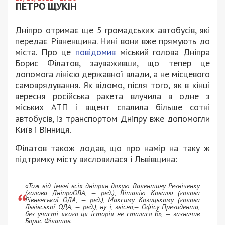
ПЕТРО ЩУКІН
Дніпро отримає ще 5 громадських автобусів, які
передає Рівненщина. Нині вони вже прямують до
міста. Про це
повідомив
міський голова Дніпра
Борис Філатов, зауваживши, що тепер це
допомога лінією державної влади, а не місцевого
самоврядування. Як відомо, після того, як в кінці
вересня російська ракета влучила в одне з
міських АТП і вщент спалила більше сотні
автобусів, із транспортом Дніпру вже допомогли
Київ і Вінниця.
Філатов також додав, що про намір на таку ж
підтримку місту висловилася і Львівщина:
«Тож від імені всіх дніпрян дякую Валентину Резніченку
(голова ДніпроОВА, — ред.), Віталію Ковалю (голова
Рівненської ОДА, — ред.), Максиму Козицькому (голова
Львівської ОДА, — ред.), ну і, звісно,— Офісу Президента,
без участі якого ця історія не сталася б», — зазначив
Борис Філатов.