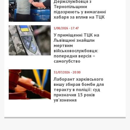
Приєднатися
Читайте також
Предыдущая статья:
Пенсіонерка з Дніпра пече смаколики для
ЗСУ
Следующая статья:
У Дніпрі показали, який вигляд мали
центральні квартали півстоліття тому:
фото