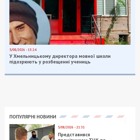
втрати професійної працездатності, таке
рішення може бути оскаржено протягом одного
місяця до самої комісії, центральної комісії чи
обласної комісії, після чого буде проведено
повторний огляд заявника і винесене нове
рішення.
У випадку повторної відмови таке рішення
можна оскаржити до Центральної МСЕК МОЗ
України, відповідно до п. 24
положення
про
порядок, умови та критерії встановлення
інвалідності, затвердженого постановою
Кабінету Міністрів України № 1317.
В особливо складних випадках Центральна
медико-соціальна експертна комісія МОЗ,
обласна, центральна міська комісія та МОЗ
можуть направляти осіб, які звертаються для
встановлення інвалідності, для проведення
медико-соціального експертного обстеження до
клініки Українського державного науково-