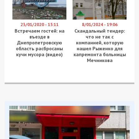
Коли особа звертається для встановлення
інвалідності та не може прибути на огляд до
МСЕК, комісія може приймати рішення про
встановлення інвалідності заочно на підставі
направлення лікарсько-консультативної комісії
закладу охорони здоров’я.
МОЗ нагадує, що у разі неможливості
обстеження й оформлення направлення на МСЕК
строк проходження повторного огляду для осіб
з інвалідністю, у т. ч. й дітям, який припав на
період дії воєнного стану на території України,
продовжується на строк не пізніше шести місяців
після його припинення/скасування. Всі виплати та
відповідні пільги зберігаються за особою до
закінчення строку проходження повторного
огляду.
Крім того, якщо медико-соціальна експертна
комісія відмовляє у визнанні особи з інвалідністю
або особи, стосовно якої встановлено факт