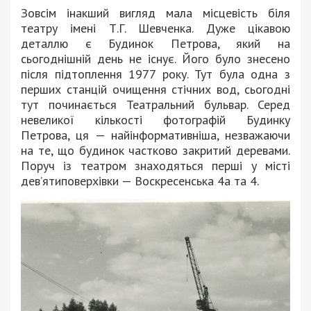
Зовсім інакший вигляд мала місцевість біля
театру імені Т.Г. Шевченка. Дуже цікавою
деталлю є Будинок Петрова, який на
сьогоднішній день не існує. Його було знесено
після підтоплення 1977 року. Тут була одна з
перших станцій очищення стічних вод, сьогодні
тут починається Театральний бульвар. Серед
невеликої кількості фотографій Будинку
Петрова, ця — найінформативніша, незважаючи
на те, що будинок частково закритий деревами.
Поруч із театром знаходяться перші у місті
дев’ятиповерхівки — Воскресенська 4а та 4.