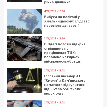
Facebook
Telegram
Twitter
WhatsApp
Viber
Email
Поділити
Категории:
Суспільство
| Метки:
війна з
росією
,
лікарі
,
медицина
,
МСЕК
Рекламні блоки дають нам змогу
залишатися незалежними ЗМІ, а вам -
отримувати найсвіжіші новини під ними.
Приєднуйтесь також до 49000 в Google News. Слідкуйте
за останніми новинами!