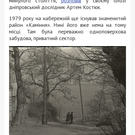
минулого століття,
розповів
у своєму блозі
дніпровський дослідник Артем Костюк.
1979 року на набережній ще існував знаменитий
район «Каміння». Нині його вже нема на тому
місці. Там була переважно одноповерхова
забудова, приватний сектор.