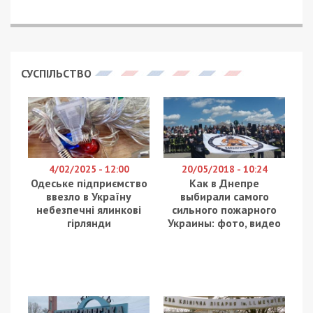
Міністерство охорони здоров’я
нагадує
, що на
період дії воєнного стану на території України
процедура проведення медико-соціальної
експертизи спрощена.
Зокрема, на період дії воєнного стану медико-
соціальна експертна комісія (МСЕК) здійснює
свої функції з забезпеченням принципу
екстериторіальності. Тобто експертиза
проводиться за направленням лікарсько-
консультативної комісії незалежно від місця
реєстрації, проживання чи перебування
громадян, які звертаються для встановлення
групи інвалідності.
Ці питання регламентуються нормативно-
правовими актами (зокрема, постановами КМУ
№
225
від 08.03.2022 р. та №
390
від 30.03.2022
р.), які спрощують проходження експертизи у
воєнний час.