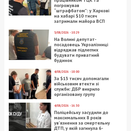
дослідного інституту медико-соціальних
проблем інвалідності (м. Дніпропетровськ) та
Науково-дослідного інституту реабілітації
інвалідів (м. Вінниця).
Після обстеження зазначені науково-дослідні
установи складають консультативні висновки, які
для комісії мають рекомендаційний характер.
Крім того, рішення комісій усіх рівнів можна
оскаржити в суді в установленому
законодавством порядку.
МОЗ нагадує, якщо під час проходження
медико-соціальної експертної комісії порушують
ваші права, зокрема у вас вимагають гроші за
проходження МСЕК, звертайтеся телефоном
до
контакт-центру МОЗ: 0 800 60 20 19.