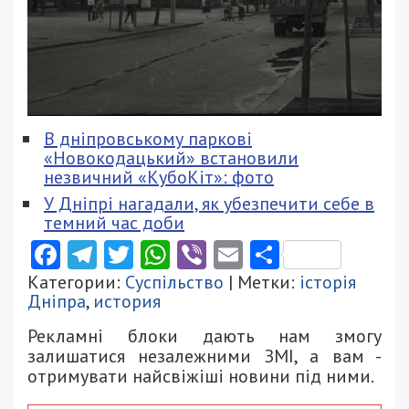
В дніпровському паркові
«Новокодацький» встановили
незвичний «КубоКіт»: фото
У Дніпрі нагадали, як убезпечити себе в
темний час доби
Facebook
Telegram
Twitter
WhatsApp
Viber
Email
Поділити
Категории:
Суспільство
| Метки:
історія
Дніпра
,
история
Рекламні блоки дають нам змогу
залишатися незалежними ЗМІ, а вам -
отримувати найсвіжіші новини під ними.