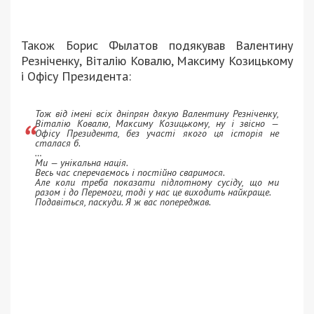
Також Борис Фылатов подякував Валентину
Резніченку, Віталію Ковалю, Максиму Козицькому
і Офісу Президента:
Тож від імені всіх дніпрян дякую Валентину Резніченку,
Віталію Ковалю, Максиму Козицькому, ну і звісно —
Офісу Президента, без участі якого ця історія не
сталася б.
…
Ми — унікальна нація.
Весь час сперечаємось і постійно сваримося.
Але коли треба показати підлотному сусіду, що ми
разом і до Перемоги, тоді у нас це виходить найкраще.
Подавіться, паскуди. Я ж вас попереджав.