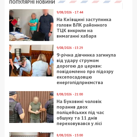
Зовсім інакший вигляд мала місцевість біля
театру імені Т.Г. Шевченка. Дуже цікавою
деталлю є Будинок Петрова, який на
сьогоднішній день не існує. Його було знесено
після підтоплення 1977 року. Тут була одна з
перших станцій очищення стічних вод, сьогодні
тут починається Театральний бульвар. Серед
невеликої кількості фотографій Будинку
Петрова, ця — найінформативніша, незважаючи
на те, що будинок частково закритий деревами.
Поруч із театром знаходяться перші у місті