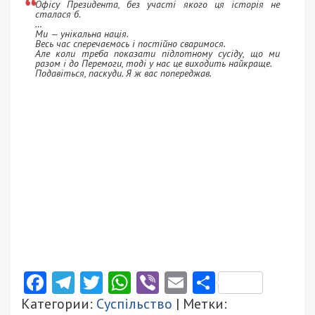
Офісу Президента, без участі якого ця історія не
сталася б.
…
Ми — унікальна нація.
Весь час сперечаємось і постійно сваримося.
Але коли треба показати підлотному сусіду, що ми
разом і до Перемоги, тоді у нас це виходить найкраще.
Подавіться, паскуди. Я ж вас попереджав.
Facebook
Telegram
Twitter
WhatsApp
Viber
Email
Поділити
Категории:
Суспільство
| Метки: