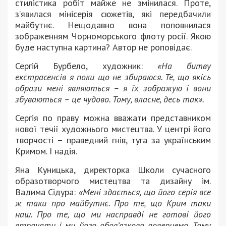
стилістика робіт майже не змінилася. Проте,
з’явилася мінісерія сюжетів, які передбачили
майбутнє. Нещодавно вона поповнилася
зображенням Чорноморського флоту росії. Якою
буде наступна картина? Автор не роповідає.
Сергій Бурбело, художник:
«На битву
екстрасенсів я поки що не збираюся. Те, що якісь
образи мені являються – я їх зображую і вони
збуваються – це чудово. Тому, власне, десь так».
Сергія по праву можна вважати представником
нової течії художнього мистецтва. У центрі його
творчості – праведний гнів, туга за українським
Кримом. І надія.
Яна Куницька, директорка Школи сучасного
образотворчого мистецтва та дизайну ім.
Вадима Сідура:
«Мені здається, що його серія все
ж таки про майбутнє. Про те, що Крим таки
наш. Про те, що ми насправді не готові його
втрачати і ми його обов’язково повернемо. Тому