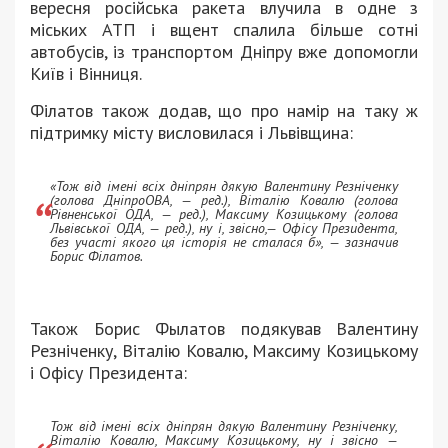
вересня російська ракета влучила в одне з
міських АТП і вщент спалила більше сотні
автобусів, із транспортом Дніпру вже допомогли
Київ і Вінниця.
Філатов також додав, що про намір на таку ж
підтримку місту висловилася і Львівщина:
«Тож від імені всіх дніпрян дякую Валентину Резніченку
(голова ДніпроОВА, — ред.), Віталію Ковалю (голова
Рівненської ОДА, — ред.), Максиму Козицькому (голова
Львівської ОДА, — ред.), ну і, звісно,— Офісу Президента,
без участі якого ця історія не сталася б», — зазначив
Борис Філатов.
Також Борис Фылатов подякував Валентину
Резніченку, Віталію Ковалю, Максиму Козицькому
і Офісу Президента:
Тож від імені всіх дніпрян дякую Валентину Резніченку,
Віталію Ковалю, Максиму Козицькому, ну і звісно —