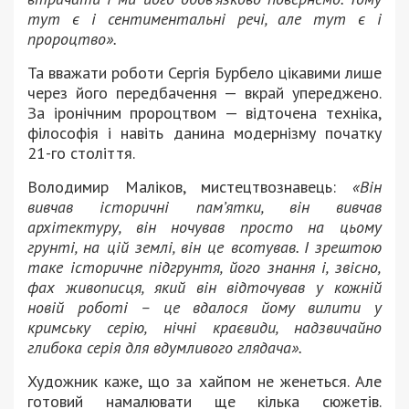
тут є і сентиментальні речі, але тут є і
пророцтво».
Та вважати роботи Сергія Бурбело цікавими лише
через його передбачення — вкрай упереджено.
За іронічним пророцтвом — відточена техніка,
філософія і навіть данина модернізму початку
21-го століття.
Володимир Маліков, мистецтвознавець:
«Він
вивчав історичні пам’ятки, він вивчав
архітектуру, він ночував просто на цьому
грунті, на цій землі, він це всотував. І зрештою
таке історичне підгрунтя, його знання і, звісно,
фах живописця, який він відточував у кожній
новій роботі – це вдалося йому вилити у
кримську серію, нічні краєвиди, надзвичайно
глибока серія для вдумливого глядача».
Художник каже, що за хайпом не женеться. Але
готовий намалювати ще кілька сюжетів.