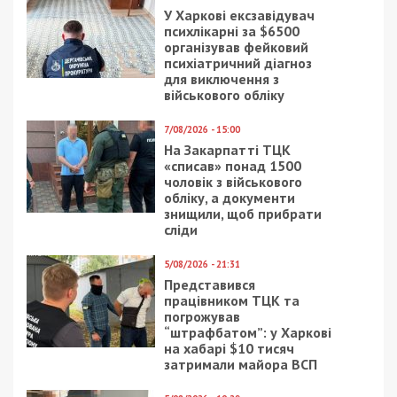
дев’ятиповерхівки — Воскресенська 4а та 4.