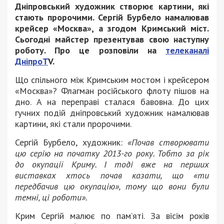
Дніпровський художник створює картини, які
стають пророчими. Сергій Бурбело намалював
крейсер «Москва», а згодом Кримський міст.
Сьогодні майстер презентував свою наступну
роботу. Про це розповіли на
телеканалі
ДніпроT
V.
Що спільного між Кримським мостом і крейсером
«Москва»? Флагман російського флоту пішов на
дно. А на переправі сталася бавовна. До цих
гучних подій дніпровський художник намалював
картини, які стали пророчими.
Сергій Бурбело, художник:
«Почав створювати
цю серію на початку 2013-го року. Тобто за рік
до окупації Криму. І тоді вже на перших
виставках хтось почав казати, що «ти
передбачив цю окупацію», тому що вони були
темні, ці роботи».
Крим Сергій малює по пам’яті. За вісім років