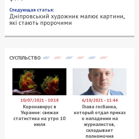
23/10/2022 - 12:00
ПЕТРО ЩУКІН - СПЕЦИАЛЬНО ДЛЯ
1474
49000.COM.UA
Багато жителів Дніпра через свій вік навіть не
здогадуються про те, що на місці вже звичних
об’єктів були цілі житлові квартали. Про те, який
вигляд мало наше місто у 1960-70-ті роки
минулого століття,
розповів
у своєму блозі
дніпровський дослідник Артем Костюк.
1979 року на набережній ще існував знаменитий
район «Каміння». Нині його вже нема на тому
місці. Там була переважно одноповерхова
забудова, приватний сектор.