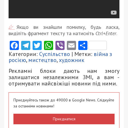
Якщо ви знайшли помилку, будь ласка,
виділіть фрагмент тексту та натисніть
Ctrl+Enter
.
Facebook
Telegram
Twitter
WhatsApp
Viber
Email
Поділити
Категории:
Суспільство
| Метки:
війна з
росією
,
мистецтво
,
художник
Рекламні блоки дають нам змогу
залишатися незалежними ЗМІ, а вам -
отримувати найсвіжіші новини під ними.
Приєднуйтесь також до 49000 в Google News. Слідкуйте
за останніми новинами!
Приєднатися