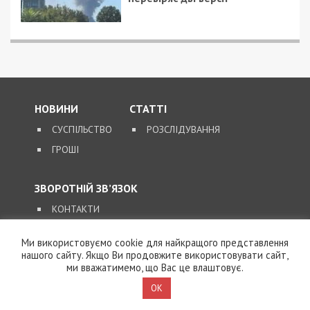
Ми використовуємо cookie для найкращого представлення
В дніпровському паркові
нашого сайту. Якщо Ви продовжите використовувати сайт,
«Новокодацький» встановили
ми вважатимемо, що Вас це влаштовує.
незвичний «КубоКіт»: фото
OK
У Дніпрі нагадали, як убезпечити себе в