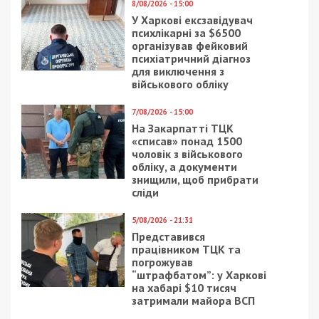
8/08/2026 - 15:00
У Харкові ексзавідувач
психлікарні за $6500
організував фейковий
психіатричний діагноз
для виключення з
військового обліку
7/08/2026 - 15:00
На Закарпатті ТЦК
«списав» понад 1500
чоловік з військового
обліку, а документи
знищили, щоб прибрати
сліди
5/08/2026 - 21:31
Представився
працівником ТЦК та
погрожував
“штрафбатом”: у Харкові
на хабарі $10 тисяч
затримали майора ВСП