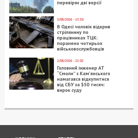
перевіряє дві версії
3/08/2026 - 13:30
В Одесі чоловік відкрив
стрілянину по
працівниках ТЦК:
поранено чотирьох
військовослужбовців
2/08/2026 - 21:02
Головний інженер АТ
“Смоли” з Кам’янського
намагався відкупитися
від СБУ за $50 тисяч:
вирок суду