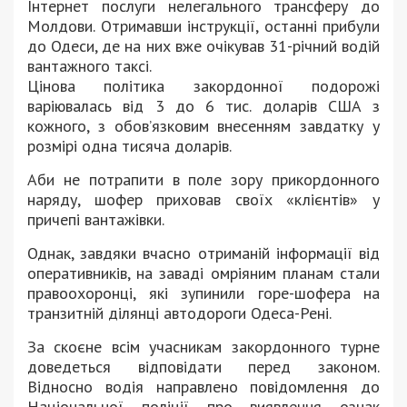
Інтернет послуги нелегального трансферу до
Молдови. Отримавши інструкції, останні прибули
до Одеси, де на них вже очікував 31-річний водій
вантажного таксі.
Цінова політика закордонної подорожі
варіювалась від 3 до 6 тис. доларів США з
кожного, з обов’язковим внесенням завдатку у
розмірі одна тисяча доларів.
Аби не потрапити в поле зору прикордонного
наряду, шофер приховав своїх «клієнтів» у
причепі вантажівки.
Однак, завдяки вчасно отриманій інформації від
оперативників, на заваді омріяним планам стали
правоохоронці, які зупинили горе-шофера на
транзитній ділянці автодороги Одеса-Рені.
За скоєне всім учасникам закордонного турне
доведеться відповідати перед законом.
Відносно водія направлено повідомлення до
Національної поліції про виявлення ознак