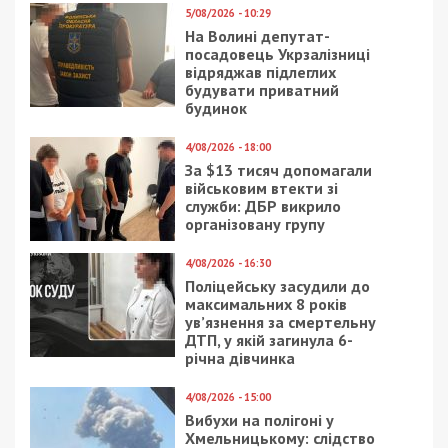
5/08/2026 - 10:29
На Волині депутат-
посадовець Укрзалізниці
відряджав підлеглих
будувати приватний
будинок
4/08/2026 - 18:00
За $13 тисяч допомагали
військовим втекти зі
служби: ДБР викрило
організовану групу
4/08/2026 - 16:30
Поліцейську засудили до
максимальних 8 років
ув’язнення за смертельну
ДТП, у якій загинула 6-
річна дівчинка
4/08/2026 - 15:00
Вибухи на полігоні у
Хмельницькому: слідство