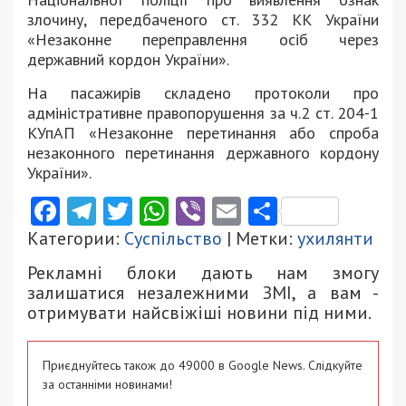
злочину, передбаченого ст. 332 КК України
«Незаконне переправлення осіб через
державний кордон України».
На пасажирів складено протоколи про
адміністративне правопорушення за ч.2 ст. 204-1
КУпАП «Незаконне перетинання або спроба
незаконного перетинання державного кордону
України».
Facebook
Telegram
Twitter
WhatsApp
Viber
Email
Поділити
Категории:
Суспільство
| Метки:
ухилянти
Рекламні блоки дають нам змогу
залишатися незалежними ЗМІ, а вам -
отримувати найсвіжіші новини під ними.
Приєднуйтесь також до 49000 в Google News. Слідкуйте
за останніми новинами!