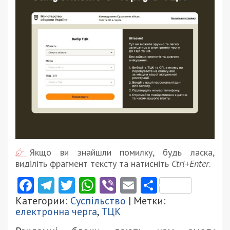
Якщо ви знайшли помилку, будь ласка,
виділіть фрагмент тексту та натисніть
Ctrl+Enter
.
Facebook
Telegram
Twitter
WhatsApp
Viber
Email
Поділити
Категории:
Суспільство
| Метки:
електронна черга
,
ТЦК